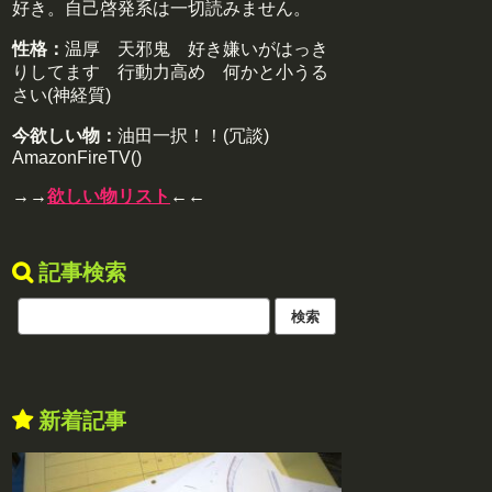
好き。自己啓発系は一切読みません。
性格：
温厚 天邪鬼 好き嫌いがはっき
りしてます 行動力高め 何かと小うる
さい(神経質)
今欲しい物：
油田一択！！(冗談)
AmazonFireTV()
→→
欲しい物リスト
←←
記事検索
新着記事