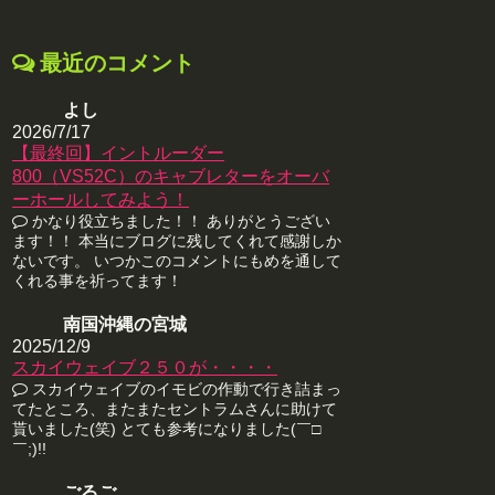
最近のコメント
よし
2026/7/17
【最終回】イントルーダー
800（VS52C）のキャブレターをオーバ
ーホールしてみよう！
かなり役立ちました！！ ありがとうござい
ます！！ 本当にブログに残してくれて感謝しか
ないです。 いつかこのコメントにもめを通して
くれる事を祈ってます！
南国沖縄の宮城
2025/12/9
スカイウェイブ２５０が・・・・
スカイウェイブのイモビの作動で行き詰まっ
てたところ、またまたセントラムさんに助けて
貰いました(笑) とても参考になりました(￣□
￣;)!!
ごるご