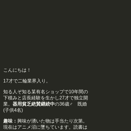
こんにちは！
17才で二輪業界入り。
知る人ぞ知る某有名ショップで10年間の
下積みと店長経験を生かし27才で独立開
業。
器用貧乏絶賛継続中
の36歳♂ 既婚
(子供4名)
趣味：
興味が湧いた物は手当たり次第。
現在はアニメ沼に墜ちています。読書は