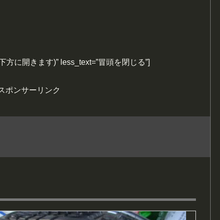
む(下方に開きます)” less_text=”冒頭を閉じる”]
スポンサーリンク