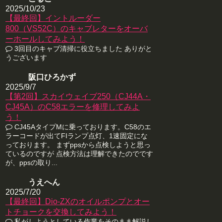
2025/10/23
【最終回】イントルーダー
800（VS52C）のキャブレターをオーバ
ーホールしてみよう！
3回目のキャブ清掃に役立ちました ありがと
うございます
阪口ひろかず
2025/9/7
【第2回】スカイウェイブ250（CJ44A・
CJ45A）のC58エラーを修理してみよ
う！
CJ45AタイプMに乗っております。C58のエ
ラーコードが出てFIランプ点灯、1速固定にな
っております。 まずppsから点検しようと思っ
ているのですが 点検方法は理解できたのでです
が、ppsの取り...
うえへん
2025/7/20
【最終回】Dio-ZXのオイルポンプとオー
トチョークを交換してみよう！
私がしようとしている作業をそのまま解説し