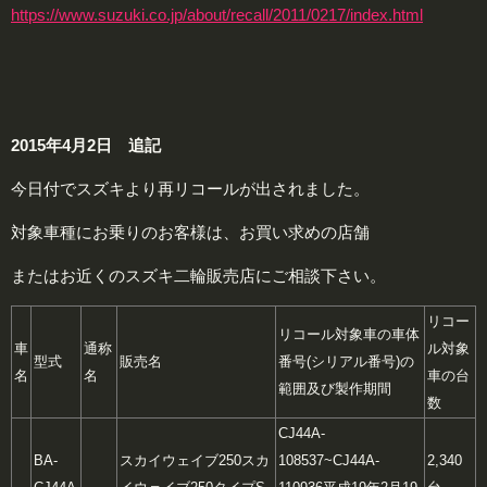
https://www.suzuki.co.jp/about/recall/2011/0217/index.html
2015年4月2日 追記
今日付でスズキより再リコールが出されました。
対象車種にお乗りのお客様は、お買い求めの店舗
またはお近くのスズキ二輪販売店にご相談下さい。
リコー
リコール対象車の車体
車
通称
ル対象
型式
販売名
番号
(シリアル番号)の
名
名
車の台
範囲及び製作期間
数
CJ44A-
BA-
スカイウェイブ250
スカ
108537~CJ44A-
2,340