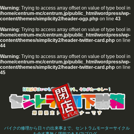
Warning
: Trying to access array offset on value of type bool in
/home/centrum-mc/centrum.jp/public_html/wordpress/wp-
content/themes/simplicity2/header-ogp.php
on line
43
Warning
: Trying to access array offset on value of type bool in
/home/centrum-mc/centrum.jp/public_html/wordpress/wp-
content/themes/simplicity2/header-twitter-card.php
on line
44
Warning
: Trying to access array offset on value of type bool in
/home/centrum-mc/centrum.jp/public_html/wordpress/wp-
content/themes/simplicity2/header-twitter-card.php
on line
45
バイクの修理から日々の出来事まで、セントラムモーターサイクル
を余す事無く堪能できる(?)ブログ。