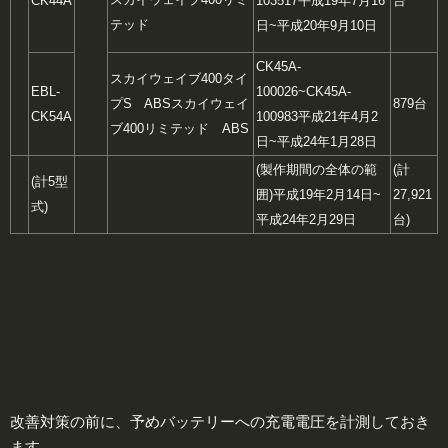
CK44A
103517
平成19年7月16
台
テッド
日~平成20年9月10日
CK45A-
スカイウェイブ400タイ
EBL-
100026~CK45A-
プS ABS
スカイウェイ
879台
CK54A
100983
平成21年4月2
ブ400リミテッド ABS
日~平成24年1月28日
(製作期間の全体の範
(計
(計5型
囲)
平成19年2月14日~
27,921
式)
平成24年2月29日
台)
改善対策の前に、予めバッテリーへの充電電圧を計測しておき
ます。