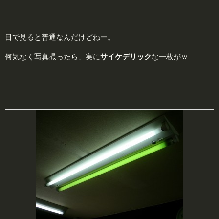
目で見ると普通なんだけどねー。
何気なく写真撮ったら、実に
サ
イ
ケ
デ
リ
ッ
ク
な一枚がｗ