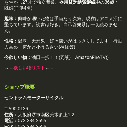
を生かし27才で独立開業。
器用貧乏絶賛継続中
の36歳♂
既婚(子供4名)
趣味：
興味が湧いた物は手当たり次第。現在はアニメ沼に
墜ちています。読書は好き。自己啓発系は一切読みませ
ん。
性格：
温厚 天邪鬼 好き嫌いがはっきりしてます 行動
力高め 何かと小うるさい(神経質)
今欲しい物：
油田一択！！(冗談) AmazonFireTV()
→→
欲しい物リスト
←←
ショップ概要
セントラムモーターサイクル
〒590-0136
住所：
大阪府堺市南区美木多上1-2
電話：
072-284-2555
FAX：
072-284-2556