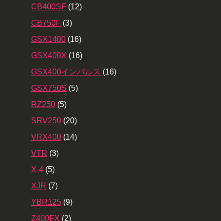
CB400SF
(12)
CB750F
(3)
GSX1400
(16)
GSX400X
(16)
GSX400インパルス
(16)
GSX750S
(5)
RZ250
(5)
SRV250
(20)
VRX400
(14)
VTR
(3)
X-4
(5)
XJR
(7)
YBR125
(9)
Z400FX
(2)