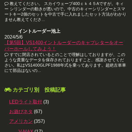
教えてください。 スカイウェーブ400ｃｋ４５Aですが。キィ
ー シリンダーの動きが悪いので。中古のキィーシリンダーとスマ
ートキー2個のセットを中古で手に入れましたセット方法がわかり
ません教えてくださ...
イントルーダー池上
2024/5/6
【第5回】VS1400イントルーダーのキャブレターをオー
バーホールしてみよう！
すでに閉店されているとのことで理解はしておりますが、この
ような貴重なデータを保存されておりますこと、感謝させてくだ
さい。私はVS1400GLPF1988年式を乗ってあります。超絶古単車
にて部品はないの...
カテゴリ別 投稿記事
LEDライト取付
(3)
お遊びネタ
(67)
アメリカン
(357)
V-MAX
(17)