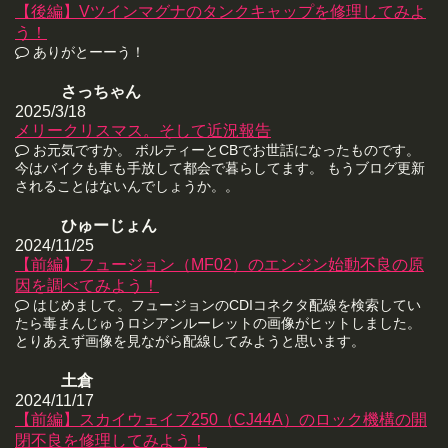
【後編】Vツインマグナのタンクキャップを修理してみよ
う！
ありがとーーう！
さっちゃん
2025/3/18
メリークリスマス。そして近況報告
お元気ですか。 ボルティーとCBでお世話になったものです。
今はバイクも車も手放して都会で暮らしてます。 もうブログ更新
されることはないんでしょうか。。
ひゅーじょん
2024/11/25
【前編】フュージョン（MF02）のエンジン始動不良の原
因を調べてみよう！
はじめまして。フュージョンのCDIコネクタ配線を検索してい
たら毒まんじゅうロシアンルーレットの画像がヒットしました。
とりあえず画像を見ながら配線してみようと思います。
土倉
2024/11/17
【前編】スカイウェイブ250（CJ44A）のロック機構の開
閉不良を修理してみよう！