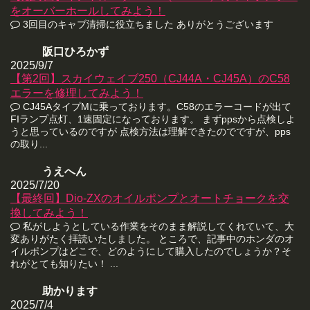
をオーバーホールしてみよう！
3回目のキャブ清掃に役立ちました ありがとうございます
阪口ひろかず
2025/9/7
【第2回】スカイウェイブ250（CJ44A・CJ45A）のC58
エラーを修理してみよう！
CJ45AタイプMに乗っております。C58のエラーコードが出て
FIランプ点灯、1速固定になっております。 まずppsから点検しよ
うと思っているのですが 点検方法は理解できたのでですが、pps
の取り...
うえへん
2025/7/20
【最終回】Dio-ZXのオイルポンプとオートチョークを交
換してみよう！
私がしようとしている作業をそのまま解説してくれていて、大
変ありがたく拝読いたしました。 ところで、記事中のホンダのオ
イルポンプはどこで、どのようにして購入したのでしょうか？そ
れがとても知りたい！ ...
助かります
2025/7/4