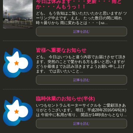
今日は休みます・・・更新・・・雨と
か・・・んもうっ！！
ども。 もう告知はご覧いただいたかと思いますが ツ
ーリング中止です。ええ。 たった数日の間に晴れ
時々曇りから 雨に変わるとは・・・(-ω...
記事を読む
皆様へ重要なお知らせ
ども。 今日はいつもと違う内容でお届けさせて頂き
ます。突然のことで驚かれる方も多いと思いますが
どうか最後までお読み頂きますようお願い申し上げ
ます。 では言いたいこと...
記事を読む
臨時休業のお知らせ(半休)
いつもセントラムモーターサイクルを ご愛顧頂きあ
りがとうございます。 明日、平成28年2016/04/6(水)
は 午前中に私用が有り、 開店が14時頃からとなり...
記事を読む