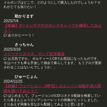
イルポンプはどこで、どのようにして購入したのでしょうか？そ
れがとても知りたい！ ...
助かります
2025/7/4
【後編】Vツインマグナのタンクキャップを修理してみよ
う！
ありがとーーう！
さっちゃん
2025/3/18
メリークリスマス。そして近況報告
お元気ですか。 ボルティーとCBでお世話になったものです。
今はバイクも車も手放して都会で暮らしてます。 もうブログ更新
されることはないんでしょうか。。
ひゅーじょん
2024/11/25
【前編】フュージョン（MF02）のエンジン始動不良の原
因を調べてみよう！
はじめまして。フュージョンのCDIコネクタ配線を検索してい
たら毒まんじゅうロシアンルーレットの画像がヒットしました。
とりあえず画像を見ながら配線してみようと思います。