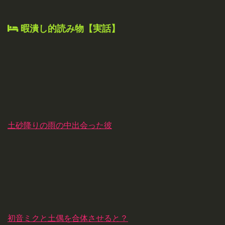
暇潰し的読み物【実話】
土砂降りの雨の中出会った彼
初音ミクと土偶を合体させると？