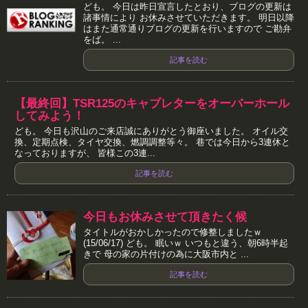
ども。 今日は昨日宣言したとおり、ブログの更新は
諸事情により お休みさせていただきます。 明日以降
はまた通常通りブログの更新を行いますので ご勘弁
をば。 ...
記事を読む
【最終回】TSR125のキャブレターをオーバーホール
してみよう！
ども。 今日も沢山のご来店誠にありがとう御座いました。 オイル交
換、定期点検、タイヤ交換、燃調調整等々。 巷では今日から3連休と
なっておりますが、 皆様この3連...
記事を読む
今日もお休みさせて頂きたく候
タイトルがおかしかったので修整しましたｗ
(15/06/17) ども。 眠いｗ いつもと違う、朝6時半起
きで 母の家の片付けの為に大阪市内と ...
記事を読む