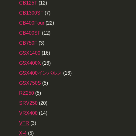
CB125T
(12)
CB1300SF
(7)
CB400Four
(22)
CB400SF
(12)
CB750F
(3)
GSX1400
(16)
GSX400X
(16)
GSX400インパルス
(16)
GSX750S
(5)
RZ250
(5)
SRV250
(20)
VRX400
(14)
VTR
(3)
X-4
(5)