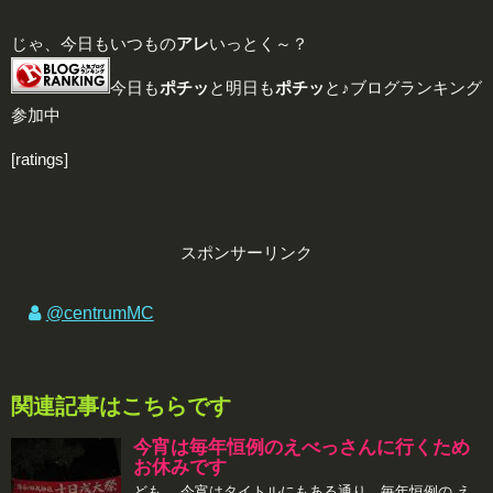
じゃ、今日もいつもの
アレ
いっとく～？
今日も
ポチッ
と明日も
ポチッ
と♪ブログランキング
参加中
[ratings]
スポンサーリンク
@centrumMC
関連記事はこちらです
今宵は毎年恒例のえべっさんに行くため
お休みです
ども。 今宵はタイトルにもある通り、毎年恒例の え