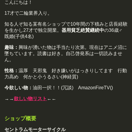
こんにちは！
17才で二輪業界入り。
知る人ぞ知る某有名ショップで10年間の下積みと店長経験
を生かし27才で独立開業。
器用貧乏絶賛継続中
の36歳♂
既婚(子供4名)
趣味：
興味が湧いた物は手当たり次第。現在はアニメ沼に
墜ちています。読書は好き。自己啓発系は一切読みませ
ん。
性格：
温厚 天邪鬼 好き嫌いがはっきりしてます 行動
力高め 何かと小うるさい(神経質)
今欲しい物：
油田一択！！(冗談) AmazonFireTV()
→→
欲しい物リスト
←←
ショップ概要
セントラムモーターサイクル