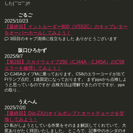
した(￣□￣;)!!
ごるご
2025/10/23
【最終回】イントルーダー800（VS52C）のキャブレター
をオーバーホールしてみよう！
3回目のキャブ清掃に役立ちました ありがとうございます
阪口ひろかず
2025/9/7
【第2回】スカイウェイブ250（CJ44A・CJ45A）のC58
エラーを修理してみよう！
CJ45AタイプMに乗っております。C58のエラーコードが出て
FIランプ点灯、1速固定になっております。 まずppsから点検しよ
うと思っているのですが 点検方法は理解できたのでですが、pps
の取り...
うえへん
2025/7/20
【最終回】Dio-ZXのオイルポンプとオートチョークを交
換してみよう！
私がしようとしている作業をそのまま解説してくれていて、大
変ありがたく拝読いたしました。 ところで、記事中のホンダのオ