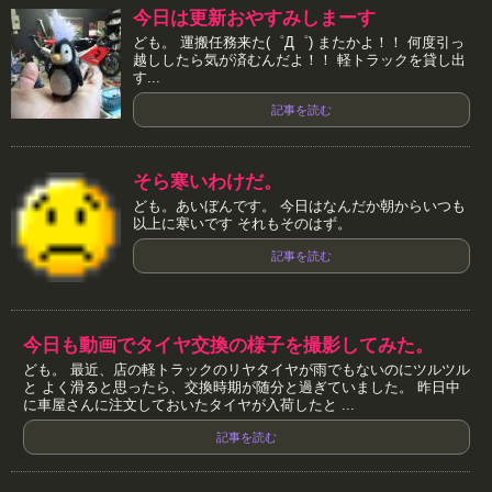
今日は更新おやすみしまーす
ども。 運搬任務来た(゜Д゜) またかよ！！ 何度引っ
越ししたら気が済むんだよ！！ 軽トラックを貸し出
す...
記事を読む
そら寒いわけだ。
ども。あいぼんです。 今日はなんだか朝からいつも
以上に寒いです それもそのはず。
記事を読む
今日も動画でタイヤ交換の様子を撮影してみた。
ども。 最近、店の軽トラックのリヤタイヤが雨でもないのにツルツル
と よく滑ると思ったら、交換時期が随分と過ぎていました。 昨日中
に車屋さんに注文しておいたタイヤが入荷したと ...
記事を読む