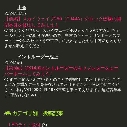
土倉
2024/11/17
【前編】スカイウェイブ250（CJ44A）のロック機構の開
閉不良を修理してみよう！
教えてください。 スカイウェーブ400ｃｋ４５Aですが。キィ
ー シリンダーの動きが悪いので。中古のキィーシリンダーとスマ
ートキー2個のセットを中古で手に入れましたセット方法がわかり
ません教えてくださ...
イントルーダー池上
2024/5/6
【第5回】VS1400イントルーダーのキャブレターをオー
バーホールしてみよう！
すでに閉店されているとのことで理解はしておりますが、この
ような貴重なデータを保存されておりますこと、感謝させてくだ
さい。私はVS1400GLPF1988年式を乗ってあります。超絶古単車
にて部品はないの...
カテゴリ別 投稿記事
LEDライト取付
(3)