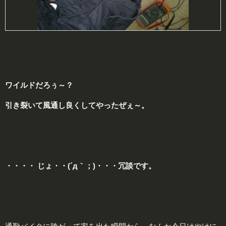
ワイルドだろぅ～？
引き裂いて風通し良くしてやったぜぇ～。
・・・・ じょ・・(´д｀；)・・・冗談です。