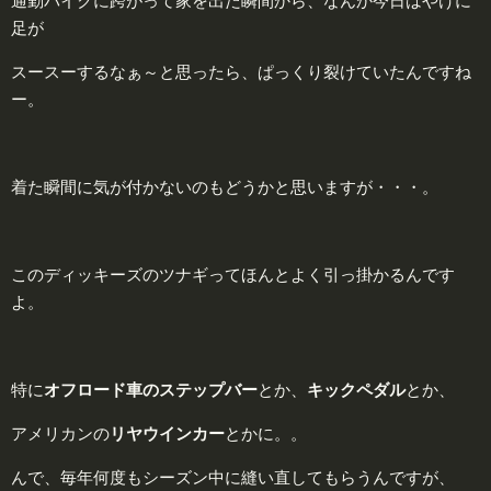
通勤バイクに跨がって家を出た瞬間から、なんか今日はやけに
足が
スースーするなぁ～と思ったら、ぱっくり裂けていたんですね
ー。
着た瞬間に気が付かないのもどうかと思いますが・・・。
このディッキーズのツナギってほんとよく引っ掛かるんです
よ。
特に
オフロード車のステップバー
とか、
キックペダル
とか、
アメリカンの
リヤウインカー
とかに。。
んで、毎年何度もシーズン中に縫い直してもらうんですが、