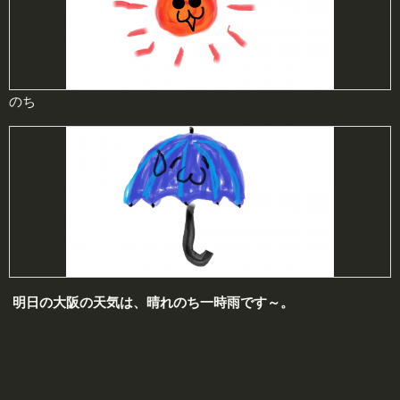
のち
明日の大阪の天気は、
晴れ
のち
一時雨
です～。