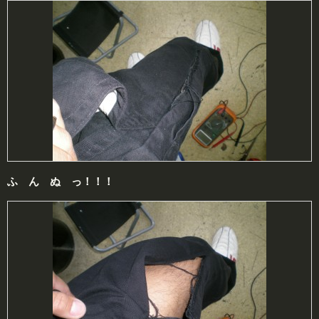
ふ
ん
ぬ
っ
！！！