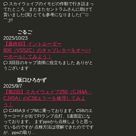
スカイウェイブのイモビの作動で行き詰まっ
てたところ、またまたセントラムさんに助けて
貰いました(笑) とても参考になりました(￣□
￣;)!!
ごるご
2025/10/23
【最終回】イントルーダー
800（VS52C）のキャブレターをオーバ
ーホールしてみよう！
3回目のキャブ清掃に役立ちました ありがと
うございます
阪口ひろかず
2025/9/7
【第2回】スカイウェイブ250（CJ44A・
CJ45A）のC58エラーを修理してみよ
う！
CJ45AタイプMに乗っております。C58のエ
ラーコードが出てFIランプ点灯、1速固定にな
っております。 まずppsから点検しようと思っ
ているのですが 点検方法は理解できたのでです
が、ppsの取り...