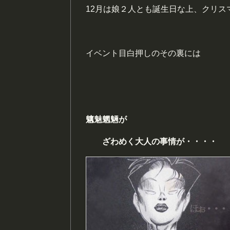
12月は娘２人とも誕生日な上、クリ
イベント目白押しのその裏には
魑魅魍魎
が
ざわめく大人の
事
情が・・・・