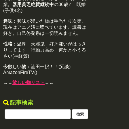
業。
器用貧乏絶賛継続中
の36歳♂ 既婚
(子供4名)
趣味：
興味が湧いた物は手当たり次第。
現在はアニメ沼に墜ちています。読書は
好き。自己啓発系は一切読みません。
性格：
温厚 天邪鬼 好き嫌いがはっき
りしてます 行動力高め 何かと小うる
さい(神経質)
今欲しい物：
油田一択！！(冗談)
AmazonFireTV()
→→
欲しい物リスト
←←
記事検索