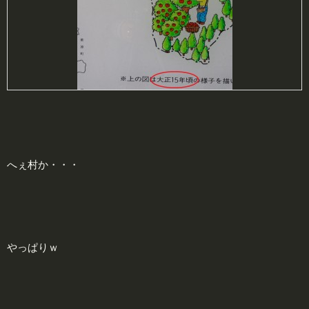
へぇ村か・・・
やっぱりｗ