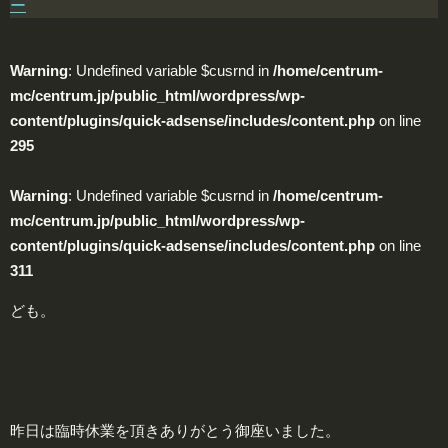
ー
Warning
: Undefined variable $cusrnd in
/home/centrum-
mc/centrum.jp/public_html/wordpress/wp-
content/plugins/quick-adsense/includes/content.php
on line
295
Warning
: Undefined variable $cusrnd in
/home/centrum-
mc/centrum.jp/public_html/wordpress/wp-
content/plugins/quick-adsense/includes/content.php
on line
311
ども。
昨日は臨時休業を頂きありがとう御座いました。