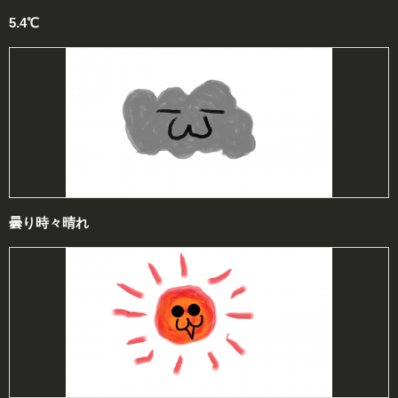
5.4℃
曇り時々晴れ