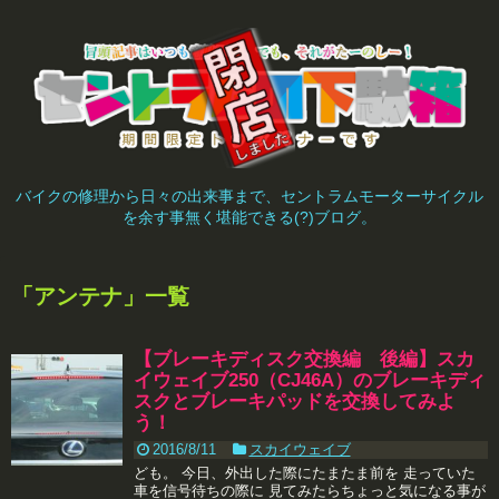
バイクの修理から日々の出来事まで、セントラムモーターサイクル
を余す事無く堪能できる(?)ブログ。
「
アンテナ
」
一覧
【ブレーキディスク交換編 後編】スカ
イウェイブ250（CJ46A）のブレーキディ
スクとブレーキパッドを交換してみよ
う！
2016/8/11
スカイウェイブ
ども。 今日、外出した際にたまたま前を 走っていた
車を信号待ちの際に 見てみたらちょっと気になる事が