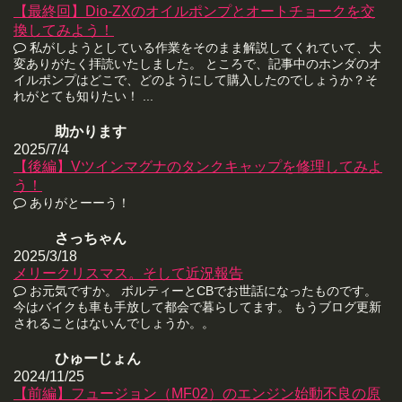
【最終回】Dio-ZXのオイルポンプとオートチョークを交
換してみよう！
私がしようとしている作業をそのまま解説してくれていて、大
変ありがたく拝読いたしました。 ところで、記事中のホンダのオ
イルポンプはどこで、どのようにして購入したのでしょうか？そ
れがとても知りたい！ ...
助かります
2025/7/4
【後編】Vツインマグナのタンクキャップを修理してみよ
う！
ありがとーーう！
さっちゃん
2025/3/18
メリークリスマス。そして近況報告
お元気ですか。 ボルティーとCBでお世話になったものです。
今はバイクも車も手放して都会で暮らしてます。 もうブログ更新
されることはないんでしょうか。。
ひゅーじょん
2024/11/25
【前編】フュージョン（MF02）のエンジン始動不良の原