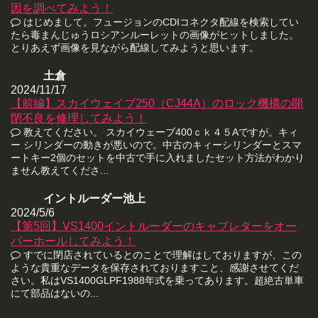
因を調べてみよう！
はじめまして。フュージョンのCDIコネクタ配線を検索してい
たら毒まんじゅうロシアンルーレットの画像がヒットしました。
とりあえず画像を見ながら配線してみようと思います。
土倉
2024/11/17
【前編】スカイウェイブ250（CJ44A）のロック機構の開
閉不良を修理してみよう！
教えてください。 スカイウェーブ400ｃｋ４５Aですが。キィ
ー シリンダーの動きが悪いので。中古のキィーシリンダーとスマ
ートキー2個のセットを中古で手に入れましたセット方法がわかり
ません教えてくださ...
イントルーダー池上
2024/5/6
【第5回】VS1400イントルーダーのキャブレターをオー
バーホールしてみよう！
すでに閉店されているとのことで理解はしておりますが、この
ような貴重なデータを保存されておりますこと、感謝させてくだ
さい。私はVS1400GLPF1988年式を乗ってあります。超絶古単車
にて部品はないの...