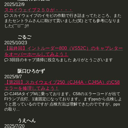
2025/12/9
スカイウェイブ２５０が・・・・
スカイウェイブのイモビの作動で行き詰まってたところ、また
またセントラムさんに助けて貰いました(笑) とても参考になりま
した(￣□￣;)!!
ごるご
2025/10/23
【最終回】イントルーダー800（VS52C）のキャブレター
をオーバーホールしてみよう！
3回目のキャブ清掃に役立ちました ありがとうございます
阪口ひろかず
2025/9/7
【第2回】スカイウェイブ250（CJ44A・CJ45A）のC58
エラーを修理してみよう！
CJ45AタイプMに乗っております。C58のエラーコードが出て
FIランプ点灯、1速固定になっております。 まずppsから点検しよ
うと思っているのですが 点検方法は理解できたのでですが、pps
の取り...
うえへん
2025/7/20