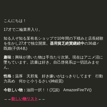
こんにちは！
17才で二輪業界入り。
知る人ぞ知る某有名ショップで10年間の下積みと店長経験
を生かし27才で独立開業。
器用貧乏絶賛継続中
の36歳♂
既婚(子供4名)
趣味：
興味が湧いた物は手当たり次第。現在はアニメ沼に
墜ちています。読書は好き。自己啓発系は一切読みませ
ん。
性格：
温厚 天邪鬼 好き嫌いがはっきりしてます 行動
力高め 何かと小うるさい(神経質)
今欲しい物：
油田一択！！(冗談) AmazonFireTV()
→→
欲しい物リスト
←←