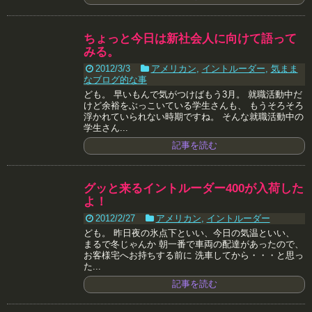
ちょっと今日は新社会人に向けて語って
みる。
2012/3/3
アメリカン
,
イントルーダー
,
気まま
なブログ的な事
ども。 早いもんで気がつけばもう3月。 就職活動中だ
けど余裕をぶっこいている学生さんも、 もうそろそろ
浮かれていられない時期ですね。 そんな就職活動中の
学生さん...
記事を読む
グッと来るイントルーダー400が入荷した
よ！
2012/2/27
アメリカン
,
イントルーダー
ども。 昨日夜の氷点下といい、今日の気温といい、
まるで冬じゃんか 朝一番で車両の配達があったので、
お客様宅へお持ちする前に 洗車してから・・・と思っ
た...
記事を読む