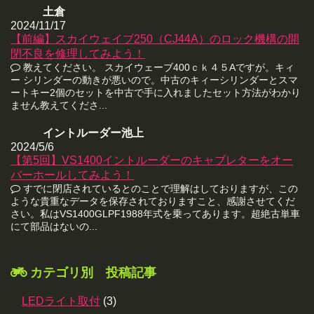
土倉
2024/11/17
【前編】スカイウェイブ250（CJ44A）のロック機構の開
閉不良を修理してみよう！
教えてください。 スカイウェーブ400ｃｋ４５Aですが。キィ
ー シリンダーの動きが悪いので。中古のキィーシリンダーとスマ
ートキー2個のセットを中古で手に入れましたセット方法がわかり
ません教えてくださ...
イントルーダー池上
2024/5/6
【第5回】VS1400イントルーダーのキャブレターをオー
バーホールしてみよう！
すでに閉店されているとのことで理解はしておりますが、この
ような貴重なデータを保存されておりますこと、感謝させてくだ
さい。私はVS1400GLPF1988年式を乗ってあります。超絶古単車
にて部品はないの...
カテゴリ別 投稿記事
LEDライト取付
(3)