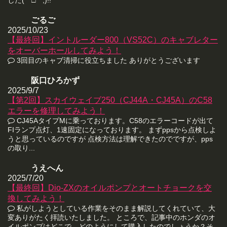
ごるご
2025/10/23
【最終回】イントルーダー800（VS52C）のキャブレター
をオーバーホールしてみよう！
3回目のキャブ清掃に役立ちました ありがとうございます
阪口ひろかず
2025/9/7
【第2回】スカイウェイブ250（CJ44A・CJ45A）のC58
エラーを修理してみよう！
CJ45AタイプMに乗っております。C58のエラーコードが出て
FIランプ点灯、1速固定になっております。 まずppsから点検しよ
うと思っているのですが 点検方法は理解できたのでですが、pps
の取り...
うえへん
2025/7/20
【最終回】Dio-ZXのオイルポンプとオートチョークを交
換してみよう！
私がしようとしている作業をそのまま解説してくれていて、大
変ありがたく拝読いたしました。 ところで、記事中のホンダのオ
イルポンプはどこで、どのようにして購入したのでしょうか？そ