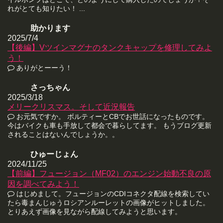
れがとても知りたい！ ...
助かります
2025/7/4
【後編】Vツインマグナのタンクキャップを修理してみよ
う！
ありがとーーう！
さっちゃん
2025/3/18
メリークリスマス。そして近況報告
お元気ですか。 ボルティーとCBでお世話になったものです。
今はバイクも車も手放して都会で暮らしてます。 もうブログ更新
されることはないんでしょうか。。
ひゅーじょん
2024/11/25
【前編】フュージョン（MF02）のエンジン始動不良の原
因を調べてみよう！
はじめまして。フュージョンのCDIコネクタ配線を検索してい
たら毒まんじゅうロシアンルーレットの画像がヒットしました。
とりあえず画像を見ながら配線してみようと思います。