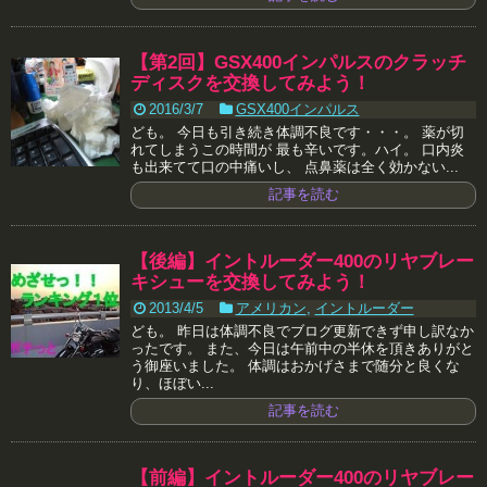
【第2回】GSX400インパルスのクラッチ
ディスクを交換してみよう！
2016/3/7
GSX400インパルス
ども。 今日も引き続き体調不良です・・・。 薬が切
れてしまうこの時間が 最も辛いです。ハイ。 口内炎
も出来てて口の中痛いし、 点鼻薬は全く効かない...
記事を読む
【後編】イントルーダー400のリヤブレー
キシューを交換してみよう！
2013/4/5
アメリカン
,
イントルーダー
ども。 昨日は体調不良でブログ更新できず申し訳なか
ったです。 また、今日は午前中の半休を頂きありがと
う御座いました。 体調はおかげさまで随分と良くな
り、ほぼい...
記事を読む
【前編】イントルーダー400のリヤブレー