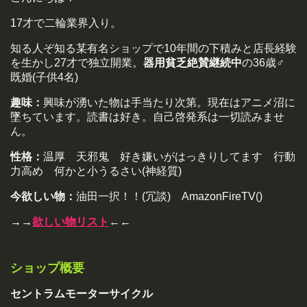
17才で二輪業界入り。
知る人ぞ知る某有名ショップで10年間の下積みと店長経験
を生かし27才で独立開業。
器用貧乏絶賛継続中
の36歳♂
既婚(子供4名)
趣味：
興味が湧いた物は手当たり次第。現在はアニメ沼に
墜ちています。読書は好き。自己啓発系は一切読みませ
ん。
性格：
温厚 天邪鬼 好き嫌いがはっきりしてます 行動
力高め 何かと小うるさい(神経質)
今欲しい物：
油田一択！！(冗談) AmazonFireTV()
→→
欲しい物リスト
←←
ショップ概要
セントラムモーターサイクル