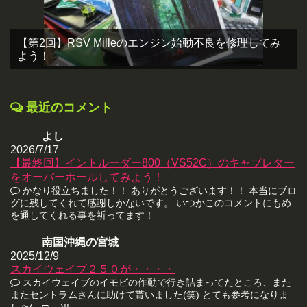
【第2回】RSV Milleのエンジン始動不良を修理してみ
よう！
最近のコメント
よし
2026/7/17
【最終回】イントルーダー800（VS52C）のキャブレター
をオーバーホールしてみよう！
かなり役立ちました！！ ありがとうございます！！ 本当にブロ
グに残してくれて感謝しかないです。 いつかこのコメントにもめ
を通してくれる事を祈ってます！
南国沖縄の宮城
2025/12/9
スカイウェイブ２５０が・・・・
スカイウェイブのイモビの作動で行き詰まってたところ、また
またセントラムさんに助けて貰いました(笑) とても参考になりま
した(￣□￣;)!!