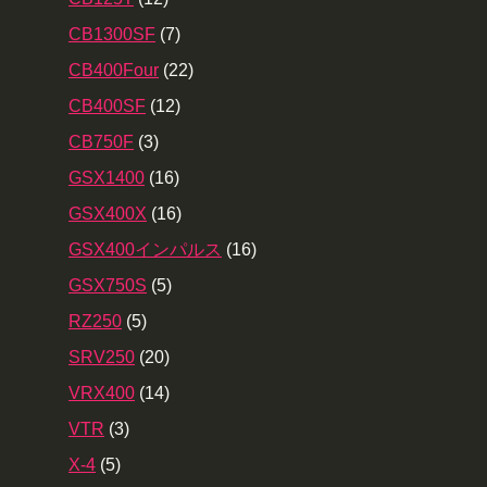
CB1300SF
(7)
CB400Four
(22)
CB400SF
(12)
CB750F
(3)
GSX1400
(16)
GSX400X
(16)
GSX400インパルス
(16)
GSX750S
(5)
RZ250
(5)
SRV250
(20)
VRX400
(14)
VTR
(3)
X-4
(5)