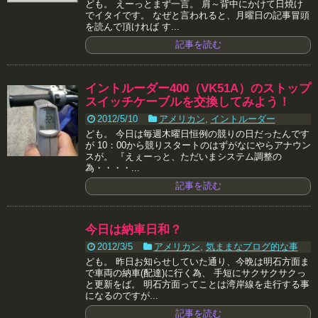
ども。 えーっとまず一言。 肩～背中にかけて日焼け
でイタイです。 なぜと言われると、月曜日の記事冒頭
を読んで頂ければ す...
記事を読む
イントルーダー400（VK51A）のストップ
スイッチケーブルを交換してみよう！
2012/5/10
アメリカン
,
イントルーダー
ども。 今日は毎週木曜日恒例の競りの日だったんです
が 10：00から競りスタートのはずがなにやらアナウン
スが。 『えぇーっと、ただいまシステム調整の
為・・・・...
記事を読む
今日は納車日和？
2012/3/5
アメリカン
,
気ままなブログ的な事
ども。 昨日お知らせしていた通り、今晩は明石方面ま
で車両の納車(配達)に行く為、 手短にサクサクサクっ
と更新をば。 明石方面ってことは湾岸線を走行する事
になるのですが...
記事を読む