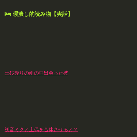
暇潰し的読み物【実話】
土砂降りの雨の中出会った彼
初音ミクと土偶を合体させると？