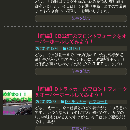
ども。 月曜日はブログ更新のお休みを頂き 有り難う
御座いました。 今日はいつも通り更新しますので最後
まで お付き合いの程宜しくお願いしますね。 ...
記事を読む
【前編】CB125Tのフロントフォークをオ
ーバーホールしてみよう！
2014/10/26
CB125T
ども。 今日は朝一番でご予約頂いていたお客様が 急
遽仕事が入った様でキャンセルに。 約1時間ポッカリ
と予約が開いたので その間にYOUTUBEにアップロ...
記事を読む
【前編】Dトラッカーのフロントフォーク
をオーバーホールしてみよう！
2013/3/23
Dトラッカー
,
オフロード
ども。 えーっ、今日は鼻とのどの調子がすこぶる悪い
です。 いつもならもう少し症状が穏やかで、 多少の
匂いや味も分かるんですけどね、今日はほぼ壊滅状態
です。 鼻が...
記事を読む