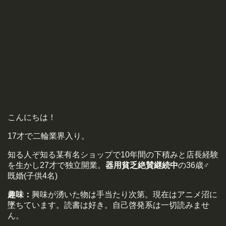
こんにちは！
17才で二輪業界入り。
知る人ぞ知る某有名ショップで10年間の下積みと店長経験
を生かし27才で独立開業。
器用貧乏絶賛継続中
の36歳♂
既婚(子供4名)
趣味：
興味が湧いた物は手当たり次第。現在はアニメ沼に
墜ちています。読書は好き。自己啓発系は一切読みませ
ん。