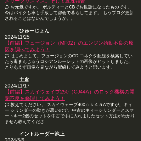
メリークリスマス。そして近況報告
お元気ですか。 ボルティーとCBでお世話になったものです。
今はバイクも車も手放して都会で暮らしてます。 もうブログ更新
されることはないんでしょうか。。
ひゅーじょん
2024/11/25
【前編】フュージョン（MF02）のエンジン始動不良の原
因を調べてみよう！
はじめまして。フュージョンのCDIコネクタ配線を検索してい
たら毒まんじゅうロシアンルーレットの画像がヒットしました。
とりあえず画像を見ながら配線してみようと思います。
土倉
2024/11/17
【前編】スカイウェイブ250（CJ44A）のロック機構の開
閉不良を修理してみよう！
教えてください。 スカイウェーブ400ｃｋ４５Aですが。キィ
ー シリンダーの動きが悪いので。中古のキィーシリンダーとスマ
ートキー2個のセットを中古で手に入れましたセット方法がわかり
ません教えてくださ...
イントルーダー池上
2024/5/6