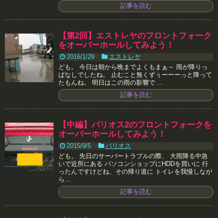
記事を読む
【第2回】エストレヤのフロントフォーク
をオーバーホールしてみよう！
2016/1/29
エストレヤ
ども。 今日は朝から晩までよくもまぁ～ 雨が降りっ
ぱなしでしたね。 止むこと無くずぅーーーっと降って
たもんね。 明日はこの雨の影響で ...
記事を読む
【中編】バリオス2のフロントフォークを
オーバーホールしてみよう！
2015/9/5
バリオス
ども。 先日のサーバートラブルの際、 大雨降る中急
いで近所にある パソコンショップにHDDを買いに 行
ったんですけどね、その帰り道に トイレを我慢しなが
ら...
記事を読む