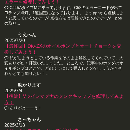
エラーを修理してみよう！
CJ45AタイプMに乗っております。C58のエラーコードが出て
FIランプ点灯、1速固定になっております。 まずppsから点検しよ
うと思っているのですが 点検方法は理解できたのでですが、pps
の取り...
うえへん
2025/7/20
【最終回】Dio-ZXのオイルポンプとオートチョークを交
換してみよう！
私がしようとしている作業をそのまま解説してくれていて、大
変ありがたく拝読いたしました。 ところで、記事中のホンダのオ
イルポンプはどこで、どのようにして購入したのでしょうか？そ
れがとても知りたい！ ...
助かります
2025/7/4
【後編】Vツインマグナのタンクキャップを修理してみよ
う！
ありがとーーう！
さっちゃん
2025/3/18