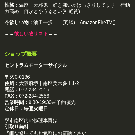
性格：
温厚 天邪鬼 好き嫌いがはっきりしてます 行動
力高め 何かと小うるさい(神経質)
今欲しい物：
油田一択！！(冗談) AmazonFireTV()
→→
欲しい物リスト
←←
ショップ概要
セントラムモーターサイクル
〒590-0136
住所：
大阪府堺市南区美木多上1-2
電話：
072-284-2555
FAX：
072-284-2556
営業時間：
9:30-19:30※予約優先
定休日：
毎週火曜日
堺市南区内の修理車両は
引取り無料
些細な修理でもお気軽にお電話下さい