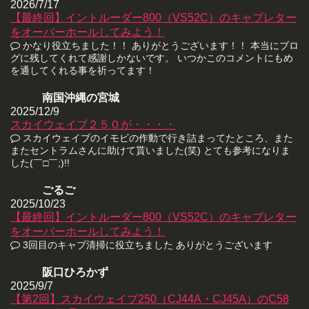
2026/7/17
【最終回】イントルーダー800（VS52C）のキャブレター
をオーバーホールしてみよう！
かなり役立ちました！！ ありがとうございます！！ 本当にブロ
グに残してくれて感謝しかないです。 いつかこのコメントにもめ
を通してくれる事を祈ってます！
南国沖縄の宮城
2025/12/9
スカイウェイブ２５０が・・・・
スカイウェイブのイモビの作動で行き詰まってたところ、また
またセントラムさんに助けて貰いました(笑) とても参考になりま
した(￣□￣;)!!
ごるご
2025/10/23
【最終回】イントルーダー800（VS52C）のキャブレター
をオーバーホールしてみよう！
3回目のキャブ清掃に役立ちました ありがとうございます
阪口ひろかず
2025/9/7
【第2回】スカイウェイブ250（CJ44A・CJ45A）のC58