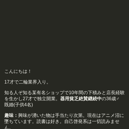
こんにちは！
17才で二輪業界入り。
知る人ぞ知る某有名ショップで10年間の下積みと店長経験
を生かし27才で独立開業。
器用貧乏絶賛継続中
の36歳♂
既婚(子供4名)
趣味：
興味が湧いた物は手当たり次第。現在はアニメ沼に
墜ちています。読書は好き。自己啓発系は一切読みませ
ん。