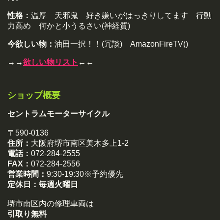
性格：
温厚 天邪鬼 好き嫌いがはっきりしてます 行動
力高め 何かと小うるさい(神経質)
今欲しい物：
油田一択！！(冗談) AmazonFireTV()
→→
欲しい物リスト
←←
ショップ概要
セントラムモーターサイクル
〒590-0136
住所：
大阪府堺市南区美木多上1-2
電話：
072-284-2555
FAX：
072-284-2556
営業時間：
9:30-19:30※予約優先
定休日：
毎週火曜日
堺市南区内の修理車両は
引取り無料