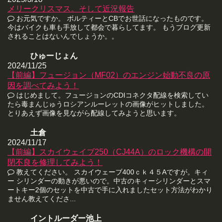
メリークリスマス。そして近況報告
お元気ですか。 ボルティーとCBでお世話になったものです。
今はバイクも車も手放して都会で暮らしてます。 もうブログ更新
されることはないんでしょうか。。
ひゅーじょん
2024/11/25
【前編】フュージョン（MF02）のエンジン始動不良の原
因を調べてみよう！
はじめまして。フュージョンのCDIコネクタ配線を検索してい
たら毒まんじゅうロシアンルーレットの画像がヒットしました。
とりあえず画像を見ながら配線してみようと思います。
土倉
2024/11/17
【前編】スカイウェイブ250（CJ44A）のロック機構の開
閉不良を修理してみよう！
教えてください。 スカイウェーブ400ｃｋ４５Aですが。キィ
ー シリンダーの動きが悪いので。中古のキィーシリンダーとスマ
ートキー2個のセットを中古で手に入れましたセット方法がわかり
ません教えてくださ...
イントルーダー池上