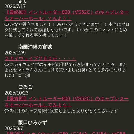
よし
2026/7/17
【最終回】イントルーダー800（VS52C）のキャブレター
をオーバーホールしてみよう！
かなり役立ちました！！ ありがとうございます！！ 本当にブロ
グに残してくれて感謝しかないです。 いつかこのコメントにもめ
を通してくれる事を祈ってます！
南国沖縄の宮城
2025/12/9
スカイウェイブ２５０が・・・・
スカイウェイブのイモビの作動で行き詰まってたところ、また
またセントラムさんに助けて貰いました(笑) とても参考になりま
した(￣□￣;)!!
ごるご
2025/10/23
【最終回】イントルーダー800（VS52C）のキャブレター
をオーバーホールしてみよう！
3回目のキャブ清掃に役立ちました ありがとうございます
阪口ひろかず
2025/9/7