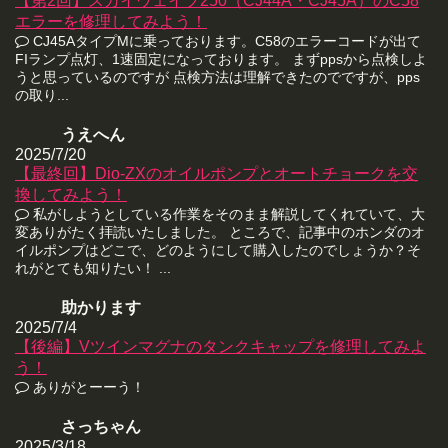
【第2回】スカイウェイブ250（CJ44A・CJ45A）のC58
エラーを修理してみよう！
CJ45AタイプMに乗っております。C58のエラーコードが出て
FIランプ点灯、1速固定になっております。 まずppsから点検しよ
うと思っているのですが 点検方法は理解できたのでですが、pps
の取り...
うえへん
2025/7/20
【最終回】Dio-ZXのオイルポンプとオートチョークを交
換してみよう！
私がしようとしている作業をそのまま解説してくれていて、大
変ありがたく拝読いたしました。 ところで、記事中のホンダのオ
イルポンプはどこで、どのようにして購入したのでしょうか？そ
れがとても知りたい！ ...
助かります
2025/7/4
【後編】Vツインマグナのタンクキャップを修理してみよ
う！
ありがとーーう！
さっちゃん
2025/3/18