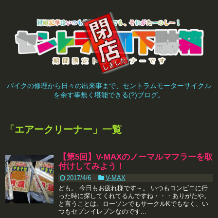
バイクの修理から日々の出来事まで、セントラムモーターサイクル
を余す事無く堪能できる(?)ブログ。
「
エアークリーナー
」
一覧
【第5回】V-MAXのノーマルマフラーを取
付けしてみよう！
2017/4/6
V-MAX
ども。 今日もお疲れ様です～。 いつもコンビニに行
った時に探してくれてるんですね・・・ありがたや。
と言うことは、ローソンでもサークルKでもなく、い
つもセブンイレブンなのです...