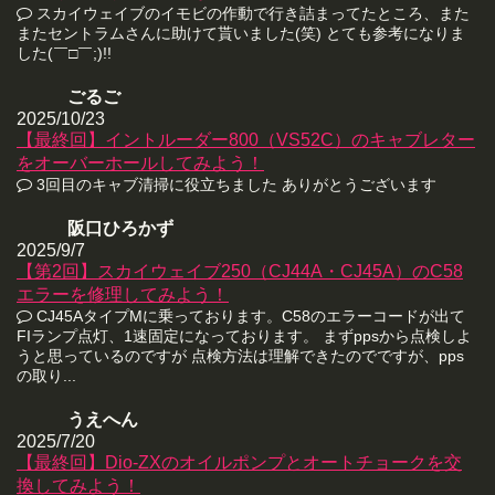
スカイウェイブのイモビの作動で行き詰まってたところ、また
またセントラムさんに助けて貰いました(笑) とても参考になりま
した(￣□￣;)!!
ごるご
2025/10/23
【最終回】イントルーダー800（VS52C）のキャブレター
をオーバーホールしてみよう！
3回目のキャブ清掃に役立ちました ありがとうございます
阪口ひろかず
2025/9/7
【第2回】スカイウェイブ250（CJ44A・CJ45A）のC58
エラーを修理してみよう！
CJ45AタイプMに乗っております。C58のエラーコードが出て
FIランプ点灯、1速固定になっております。 まずppsから点検しよ
うと思っているのですが 点検方法は理解できたのでですが、pps
の取り...
うえへん
2025/7/20
【最終回】Dio-ZXのオイルポンプとオートチョークを交
換してみよう！