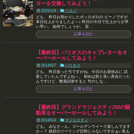
ターを交換してみよう！
2015/1/9
ベスパ
ども。 昨日お預かりしたボッロボロの ビーノですが
本日仕上がりましたよ～♪ 昨日の今日で仕上がりが早
い早い。 如何でしょうか。 安...
記事を読む
【最終回】バリオスのキャブレターをオ
ーバーホールしてみよう！
2014/6/7
バリオス
ども。 昨日造った弓ですがね、今日のお昼休みに 試
射していたんですよね～。 初めは割と良い具合だった
んですけど、数発試射すると 竹のしな...
記事を読む
【最終回】グランドマジェスティ250の駆
動系をオーバーホールしてみよう！
2014/5/4
マジェスティ
ども。 みなさ～ん、ゴールデンウイーク楽しんでます
か～？ 絶好のツーリング日和じゃないですかぁ♪ 私も