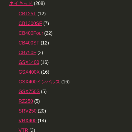
ネイキッド
(208)
CB125T
(12)
CB1300SF
(7)
CB400Four
(22)
CB400SF
(12)
CB750F
(3)
GSX1400
(16)
GSX400X
(16)
GSX400インパルス
(16)
GSX750S
(5)
RZ250
(5)
SRV250
(20)
VRX400
(14)
VTR
(3)