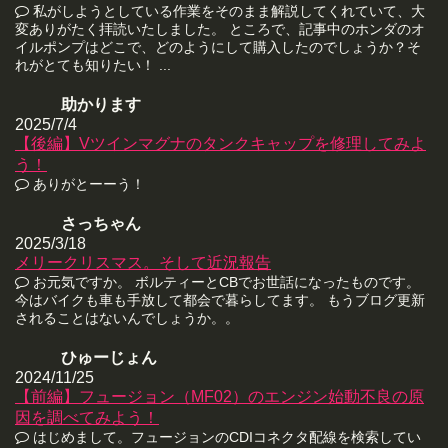
私がしようとしている作業をそのまま解説してくれていて、大
変ありがたく拝読いたしました。 ところで、記事中のホンダのオ
イルポンプはどこで、どのようにして購入したのでしょうか？そ
れがとても知りたい！ ...
助かります
2025/7/4
【後編】Vツインマグナのタンクキャップを修理してみよ
う！
ありがとーーう！
さっちゃん
2025/3/18
メリークリスマス。そして近況報告
お元気ですか。 ボルティーとCBでお世話になったものです。
今はバイクも車も手放して都会で暮らしてます。 もうブログ更新
されることはないんでしょうか。。
ひゅーじょん
2024/11/25
【前編】フュージョン（MF02）のエンジン始動不良の原
因を調べてみよう！
はじめまして。フュージョンのCDIコネクタ配線を検索してい