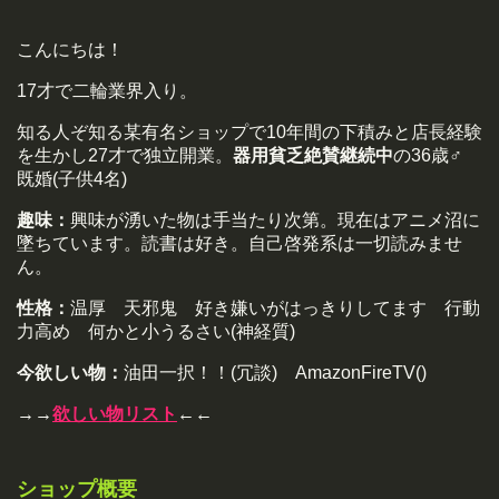
こんにちは！
17才で二輪業界入り。
知る人ぞ知る某有名ショップで10年間の下積みと店長経験
を生かし27才で独立開業。
器用貧乏絶賛継続中
の36歳♂
既婚(子供4名)
趣味：
興味が湧いた物は手当たり次第。現在はアニメ沼に
墜ちています。読書は好き。自己啓発系は一切読みませ
ん。
性格：
温厚 天邪鬼 好き嫌いがはっきりしてます 行動
力高め 何かと小うるさい(神経質)
今欲しい物：
油田一択！！(冗談) AmazonFireTV()
→→
欲しい物リスト
←←
ショップ概要