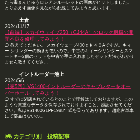
たら毒まんじゅうロシアンルーレットの画像がヒットしました。
とりあえず画像を見ながら配線してみようと思います。
土倉
2024/11/17
【前編】スカイウェイブ250（CJ44A）のロック機構の開
閉不良を修理してみよう！
教えてください。 スカイウェーブ400ｃｋ４５Aですが。キィ
ー シリンダーの動きが悪いので。中古のキィーシリンダーとスマ
ートキー2個のセットを中古で手に入れましたセット方法がわかり
ません教えてくださ...
イントルーダー池上
2024/5/6
【第5回】VS1400イントルーダーのキャブレターをオー
バーホールしてみよう！
すでに閉店されているとのことで理解はしておりますが、この
ような貴重なデータを保存されておりますこと、感謝させてくだ
さい。私はVS1400GLPF1988年式を乗ってあります。超絶古単車
にて部品はないの...
カテゴリ別 投稿記事