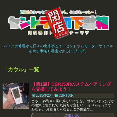
バイクの修理から日々の出来事まで、セントラムモーターサイクル
を余す事無く堪能できる(?)ブログ。
「
カウル
」
一覧
【第1回】CBR150Rのステムベアリング
を交換してみよう！
2015/3/20
CBR150R
ども。 春到来♪ 実に嬉しいですな。 朝からぽっかぽか
の陽気に包まれて 気持ちが宜しい。 そりゃそうです
わなぁ。 お昼頃ともなるとこの気温で...
記事を読む