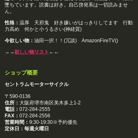
墜ちています。読書は好き。自己啓発系は一切読みませ
ん。
性格：
温厚 天邪鬼 好き嫌いがはっきりしてます 行動
力高め 何かと小うるさい(神経質)
今欲しい物：
油田一択！！(冗談) AmazonFireTV()
→→
欲しい物リスト
←←
ショップ概要
セントラムモーターサイクル
〒590-0136
住所：
大阪府堺市南区美木多上1-2
電話：
072-284-2555
FAX：
072-284-2556
営業時間：
9:30-19:30※予約優先
定休日：
毎週火曜日