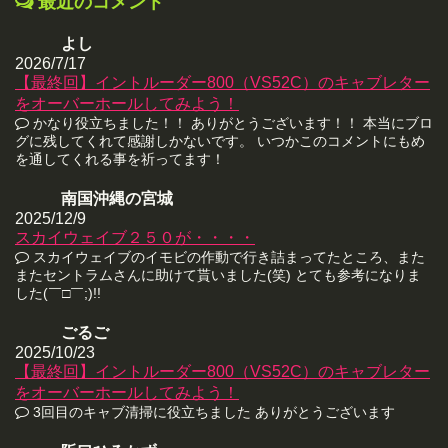
最近のコメント
よし
2026/7/17
【最終回】イントルーダー800（VS52C）のキャブレター
をオーバーホールしてみよう！
かなり役立ちました！！ ありがとうございます！！ 本当にブロ
グに残してくれて感謝しかないです。 いつかこのコメントにもめ
を通してくれる事を祈ってます！
南国沖縄の宮城
2025/12/9
スカイウェイブ２５０が・・・・
スカイウェイブのイモビの作動で行き詰まってたところ、また
またセントラムさんに助けて貰いました(笑) とても参考になりま
した(￣□￣;)!!
ごるご
2025/10/23
【最終回】イントルーダー800（VS52C）のキャブレター
をオーバーホールしてみよう！
3回目のキャブ清掃に役立ちました ありがとうございます