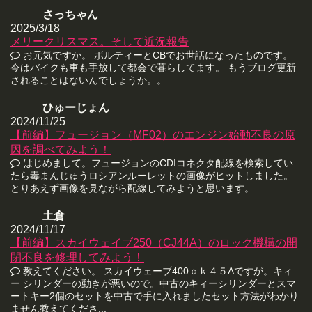
さっちゃん
2025/3/18
メリークリスマス。そして近況報告
お元気ですか。 ボルティーとCBでお世話になったものです。
今はバイクも車も手放して都会で暮らしてます。 もうブログ更新
されることはないんでしょうか。。
ひゅーじょん
2024/11/25
【前編】フュージョン（MF02）のエンジン始動不良の原
因を調べてみよう！
はじめまして。フュージョンのCDIコネクタ配線を検索してい
たら毒まんじゅうロシアンルーレットの画像がヒットしました。
とりあえず画像を見ながら配線してみようと思います。
土倉
2024/11/17
【前編】スカイウェイブ250（CJ44A）のロック機構の開
閉不良を修理してみよう！
教えてください。 スカイウェーブ400ｃｋ４５Aですが。キィ
ー シリンダーの動きが悪いので。中古のキィーシリンダーとスマ
ートキー2個のセットを中古で手に入れましたセット方法がわかり
ません教えてくださ...