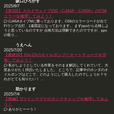
阪口ひろかず
2025/9/7
【第2回】スカイウェイブ250（CJ44A・CJ45A）のC58
エラーを修理してみよう！
CJ45AタイプMに乗っております。C58のエラーコードが出て
FIランプ点灯、1速固定になっております。 まずppsから点検しよ
うと思っているのですが 点検方法は理解できたのでですが、pps
の取り...
うえへん
2025/7/20
【最終回】Dio-ZXのオイルポンプとオートチョークを交
換してみよう！
私がしようとしている作業をそのまま解説してくれていて、大
変ありがたく拝読いたしました。 ところで、記事中のホンダのオ
イルポンプはどこで、どのようにして購入したのでしょうか？そ
れがとても知りたい！ ...
助かります
2025/7/4
【後編】Vツインマグナのタンクキャップを修理してみよ
う！
ありがとーーう！