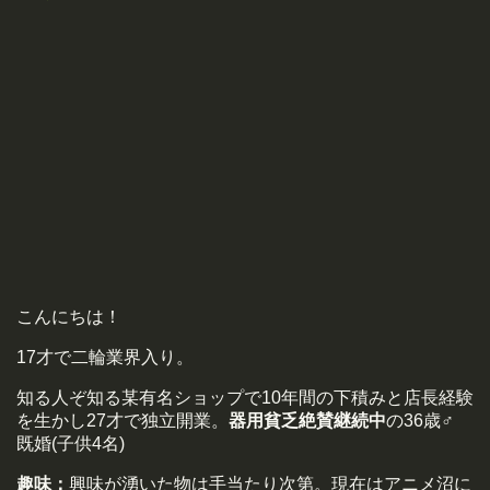
こんにちは！
17才で二輪業界入り。
知る人ぞ知る某有名ショップで10年間の下積みと店長経験
を生かし27才で独立開業。
器用貧乏絶賛継続中
の36歳♂
既婚(子供4名)
趣味：
興味が湧いた物は手当たり次第。現在はアニメ沼に