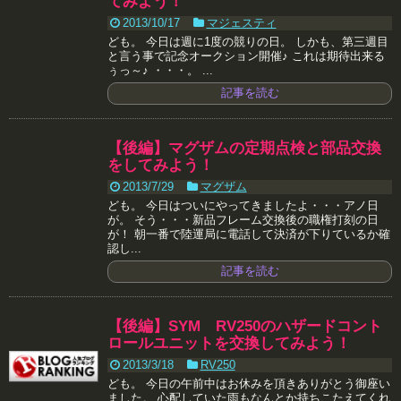
てみよう！
2013/10/17
マジェスティ
ども。 今日は週に1度の競りの日。 しかも、第三週目
と言う事で記念オークション開催♪ これは期待出来る
ぅっ～♪ ・・・。 ...
記事を読む
【後編】マグザムの定期点検と部品交換
をしてみよう！
2013/7/29
マグザム
ども。 今日はついにやってきましたよ・・・アノ日
が。 そう・・・新品フレーム交換後の職権打刻の日
が！ 朝一番で陸運局に電話して決済が下りているか確
認し...
記事を読む
【後編】SYM RV250のハザードコント
ロールユニットを交換してみよう！
2013/3/18
RV250
ども。 今日の午前中はお休みを頂きありがとう御座い
ました。 心配していた雨もなんとか持ちこたえてくれ