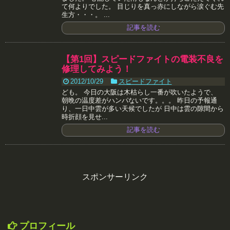
て何よりでした。 目じりを真っ赤にしながら涙ぐむ先
生方・・・。 ...
記事を読む
【第1回】スピードファイトの電装不良を
修理してみよう！
2012/10/29
スピードファイト
ども。 今日の大阪は木枯らし一番が吹いたようで、
朝晩の温度差がハンパないです。。。 昨日の予報通
り、一日中雲が多い天候でしたが 日中は雲の隙間から
時折顔を見せ...
記事を読む
スポンサーリンク
プロフィール