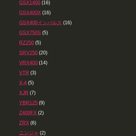
GSX1400
(16)
GSX400X
(16)
GSX400インパルス
(16)
GSX750S
(5)
RZ250
(5)
SRV250
(20)
VRX400
(14)
VTR
(3)
X-4
(5)
XJR
(7)
YBR125
(9)
Z400FX
(2)
ZRX
(6)
ニンジャ
(2)