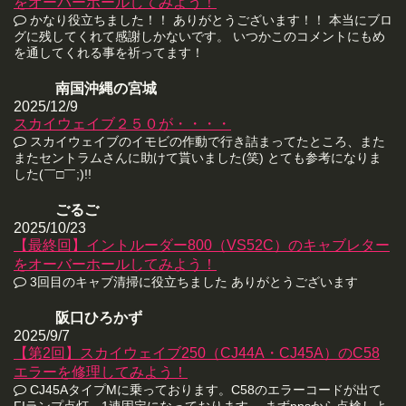
をオーバーホールしてみよう！
かなり役立ちました！！ ありがとうございます！！ 本当にブロ
グに残してくれて感謝しかないです。 いつかこのコメントにもめ
を通してくれる事を祈ってます！
南国沖縄の宮城
2025/12/9
スカイウェイブ２５０が・・・・
スカイウェイブのイモビの作動で行き詰まってたところ、また
またセントラムさんに助けて貰いました(笑) とても参考になりま
した(￣□￣;)!!
ごるご
2025/10/23
【最終回】イントルーダー800（VS52C）のキャブレター
をオーバーホールしてみよう！
3回目のキャブ清掃に役立ちました ありがとうございます
阪口ひろかず
2025/9/7
【第2回】スカイウェイブ250（CJ44A・CJ45A）のC58
エラーを修理してみよう！
CJ45AタイプMに乗っております。C58のエラーコードが出て
FIランプ点灯、1速固定になっております。 まずppsから点検しよ