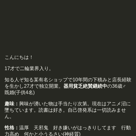
こんにちは！
17才で二輪業界入り。
知る人ぞ知る某有名ショップで10年間の下積みと店長経験
を生かし27才で独立開業。
器用貧乏絶賛継続中
の36歳♂
既婚(子供4名)
趣味：
興味が湧いた物は手当たり次第。現在はアニメ沼に
墜ちています。読書は好き。自己啓発系は一切読みませ
ん。
性格：
温厚 天邪鬼 好き嫌いがはっきりしてます 行動
力高め 何かと小うるさい(神経質)