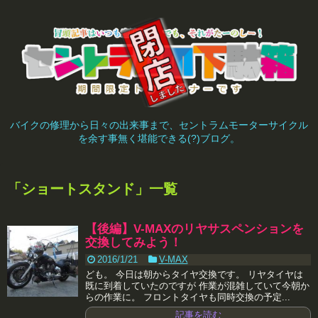
バイクの修理から日々の出来事まで、セントラムモーターサイクル
を余す事無く堪能できる(?)ブログ。
「
ショートスタンド
」
一覧
【後編】V-MAXのリヤサスペンションを
交換してみよう！
2016/1/21
V-MAX
ども。 今日は朝からタイヤ交換です。 リヤタイヤは
既に到着していたのですが 作業が混雑していて今朝か
らの作業に。 フロントタイヤも同時交換の予定...
記事を読む