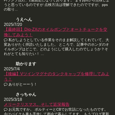
うと思っているのですが 点検方法は理解できたのでですが、pps
の取り...
うえへん
2025/7/20
【最終回】Dio-ZXのオイルポンプとオートチョークを交
換してみよう！
私がしようとしている作業をそのまま解説してくれていて、大
変ありがたく拝読いたしました。 ところで、記事中のホンダのオ
イルポンプはどこで、どのようにして購入したのでしょうか？そ
れがとても知りたい！ ...
助かります
2025/7/4
【後編】Vツインマグナのタンクキャップを修理してみよ
う！
ありがとーーう！
さっちゃん
2025/3/18
メリークリスマス。そして近況報告
お元気ですか。 ボルティーとCBでお世話になったものです。
今はバイクも車も手放して都会で暮らしてます。 もうブログ更新