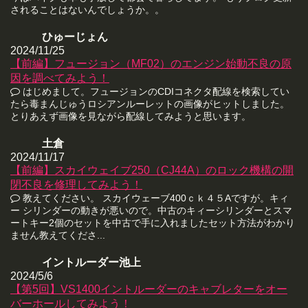
されることはないんでしょうか。。
ひゅーじょん
2024/11/25
【前編】フュージョン（MF02）のエンジン始動不良の原
因を調べてみよう！
はじめまして。フュージョンのCDIコネクタ配線を検索してい
たら毒まんじゅうロシアンルーレットの画像がヒットしました。
とりあえず画像を見ながら配線してみようと思います。
土倉
2024/11/17
【前編】スカイウェイブ250（CJ44A）のロック機構の開
閉不良を修理してみよう！
教えてください。 スカイウェーブ400ｃｋ４５Aですが。キィ
ー シリンダーの動きが悪いので。中古のキィーシリンダーとスマ
ートキー2個のセットを中古で手に入れましたセット方法がわかり
ません教えてくださ...
イントルーダー池上
2024/5/6
【第5回】VS1400イントルーダーのキャブレターをオー
バーホールしてみよう！