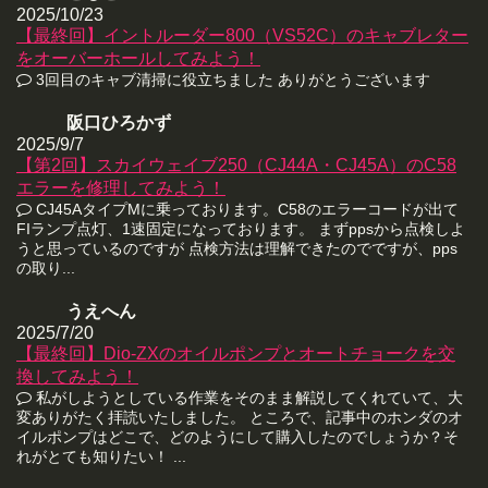
2025/10/23
【最終回】イントルーダー800（VS52C）のキャブレター
をオーバーホールしてみよう！
3回目のキャブ清掃に役立ちました ありがとうございます
阪口ひろかず
2025/9/7
【第2回】スカイウェイブ250（CJ44A・CJ45A）のC58
エラーを修理してみよう！
CJ45AタイプMに乗っております。C58のエラーコードが出て
FIランプ点灯、1速固定になっております。 まずppsから点検しよ
うと思っているのですが 点検方法は理解できたのでですが、pps
の取り...
うえへん
2025/7/20
【最終回】Dio-ZXのオイルポンプとオートチョークを交
換してみよう！
私がしようとしている作業をそのまま解説してくれていて、大
変ありがたく拝読いたしました。 ところで、記事中のホンダのオ
イルポンプはどこで、どのようにして購入したのでしょうか？そ
れがとても知りたい！ ...