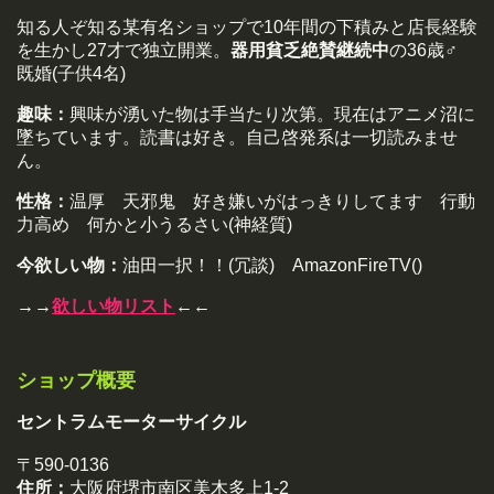
知る人ぞ知る某有名ショップで10年間の下積みと店長経験
を生かし27才で独立開業。
器用貧乏絶賛継続中
の36歳♂
既婚(子供4名)
趣味：
興味が湧いた物は手当たり次第。現在はアニメ沼に
墜ちています。読書は好き。自己啓発系は一切読みませ
ん。
性格：
温厚 天邪鬼 好き嫌いがはっきりしてます 行動
力高め 何かと小うるさい(神経質)
今欲しい物：
油田一択！！(冗談) AmazonFireTV()
→→
欲しい物リスト
←←
ショップ概要
セントラムモーターサイクル
〒590-0136
住所：
大阪府堺市南区美木多上1-2