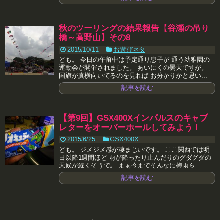
秋のツーリングの結果報告【谷瀬の吊り
橋～高野山】その8
2015/10/11
お遊びネタ
ども。 今日の午前中は予定通り息子が 通う幼稚園の
運動会が開催されました。 あいにくの曇天ですが。
国旗が真横向いてるのを見れば お分かりかと思い...
記事を読む
【第9回】GSX400Xインパルスのキャブ
レターをオーバーホールしてみよう！
2015/6/25
GSX400X
ども。 ジメジメ感が凄まじいです。 ここ関西では明
日以降1週間ほど 雨が降ったり止んだりのグダグダの
天候が続くそうで。 まぁ今までそんなに梅雨ら...
記事を読む