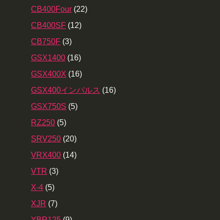
CB400Four
(22)
CB400SF
(12)
CB750F
(3)
GSX1400
(16)
GSX400X
(16)
GSX400インパルス
(16)
GSX750S
(5)
RZ250
(5)
SRV250
(20)
VRX400
(14)
VTR
(3)
X-4
(5)
XJR
(7)
YBR125
(9)