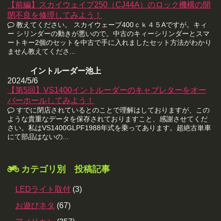
【前編】スカイウェイブ250（CJ44A）のロック機構の開
閉不良を修理してみよう！
教えてください。 スカイウェーブ400ｃｋ４５Aですが。キィ
ー シリンダーの動きが悪いので。中古のキィーシリンダーとスマ
ートキー2個のセットを中古で手に入れましたセット方法がわかり
ません教えてくださ...
イントルーダー池上
2024/5/6
【第5回】VS1400イントルーダーのキャブレターをオー
バーホールしてみよう！
すでに閉店されているとのことで理解はしておりますが、この
ような貴重なデータを保存されておりますこと、感謝させてくだ
さい。私はVS1400GLPF1988年式を乗ってあります。超絶古単車
にて部品はないの...
カテゴリ別 投稿記事
LEDライト取付
(3)
お遊びネタ
(67)