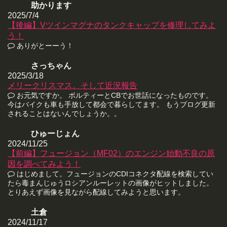
助かります
2025/7/4
【後編】Vツインマグナのタンクキャップを修理してみよ
う！
ありがとーーう！
さっちゃん
2025/3/18
メリークリスマス。そして近況報告
お元気ですか。 ボルティーとCBでお世話になったものです。
今はバイクも車も手放して都会で暮らしてます。 もうブログ更新
されることはないんでしょうか。。
ひゅーじょん
2024/11/25
【前編】フュージョン（MF02）のエンジン始動不良の原
因を調べてみよう！
はじめまして。フュージョンのCDIコネクタ配線を検索してい
たら毒まんじゅうロシアンルーレットの画像がヒットしました。
とりあえず画像を見ながら配線してみようと思います。
土倉
2024/11/17