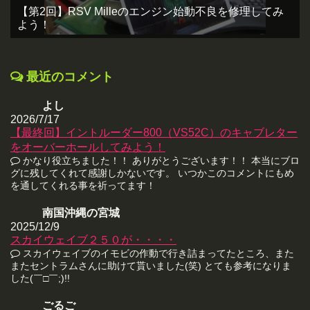
【第2回】RSV Milleのエンジン始動不良を修理してみ
よう！
最近のコメント
よし
2026/7/17
【最終回】イントルーダー800（VS52C）のキャブレター
をオーバーホールしてみよう！
かなり役立ちました！！ ありがとうございます！！ 本当にブロ
グに残してくれて感謝しかないです。 いつかこのコメントにもめ
を通してくれる事を祈ってます！
南国沖縄の宮城
2025/12/9
スカイウェイブ２５０が・・・・
スカイウェイブのイモビの作動で行き詰まってたところ、また
またセントラムさんに助けて貰いました(笑) とても参考になりま
した(￣□￣;)!!
ごるご