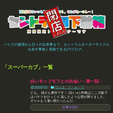
バイクの修理から日々の出来事まで、セントラムモーターサイクル
を余す事無く堪能できる(?)ブログ。
「
スーパーカブ
」
一覧
白いモッフモフとの出会い－第一話－
2015/7/3
ワンコ ▽・ｗ・▽
ども。 姉さん事件です！ (古いｗ) 昨晩はここ大阪で
はバケツをひっくり 返したような雨が降りました。
そりゃもう凄い雨だったんだ...
記事を読む