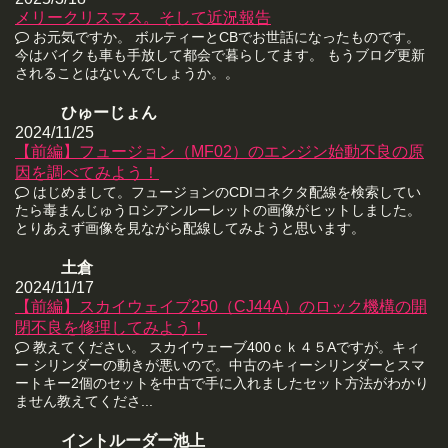
メリークリスマス。そして近況報告
お元気ですか。 ボルティーとCBでお世話になったものです。
今はバイクも車も手放して都会で暮らしてます。 もうブログ更新
されることはないんでしょうか。。
ひゅーじょん
2024/11/25
【前編】フュージョン（MF02）のエンジン始動不良の原
因を調べてみよう！
はじめまして。フュージョンのCDIコネクタ配線を検索してい
たら毒まんじゅうロシアンルーレットの画像がヒットしました。
とりあえず画像を見ながら配線してみようと思います。
土倉
2024/11/17
【前編】スカイウェイブ250（CJ44A）のロック機構の開
閉不良を修理してみよう！
教えてください。 スカイウェーブ400ｃｋ４５Aですが。キィ
ー シリンダーの動きが悪いので。中古のキィーシリンダーとスマ
ートキー2個のセットを中古で手に入れましたセット方法がわかり
ません教えてくださ...
イントルーダー池上