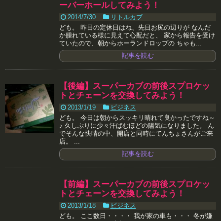
ーバーホールしてみよう！
2014/7/30
リトルカブ
ども。 昨日の定休日はね、先日お尻の辺りが なんだ
か腫れている様に見えて心配だと、 家から報告を受け
ていたので、朝からホーランドロップの ちゃも...
記事を読む
【後編】スーパーカブの前後スプロケッ
トとチェーンを交換してみよう！
2013/1/19
ビジネス
ども。 今日は朝からスッキリ晴れて良かったですね～
♪ 久しぶりに少々汗ばむほどの陽気になりました。 ん
でそんな快晴の中、開店と同時にてんちょさんがご来
店。 ...
記事を読む
【前編】スーパーカブの前後スプロケッ
トとチェーンを交換してみよう！
2013/1/18
ビジネス
ども。 ここ数日・・・・ 我が家の車も・・・ 冬が嫌