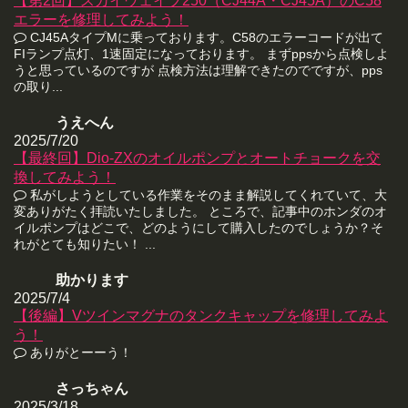
【第2回】スカイウェイブ250（CJ44A・CJ45A）のC58
エラーを修理してみよう！
CJ45AタイプMに乗っております。C58のエラーコードが出て
FIランプ点灯、1速固定になっております。 まずppsから点検しよ
うと思っているのですが 点検方法は理解できたのでですが、pps
の取り...
うえへん
2025/7/20
【最終回】Dio-ZXのオイルポンプとオートチョークを交
換してみよう！
私がしようとしている作業をそのまま解説してくれていて、大
変ありがたく拝読いたしました。 ところで、記事中のホンダのオ
イルポンプはどこで、どのようにして購入したのでしょうか？そ
れがとても知りたい！ ...
助かります
2025/7/4
【後編】Vツインマグナのタンクキャップを修理してみよ
う！
ありがとーーう！
さっちゃん
2025/3/18