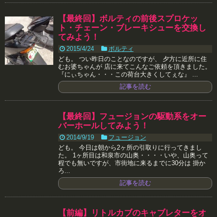
【最終回】ボルティの前後スプロケッ
ト・チェーン・ブレーキシューを交換し
てみよう！
2015/4/24
ボルティ
ども。 つい昨日のことなのですが、 夕方に近所に住
むお婆ちゃんが 店に来てこんなご依頼を頂きました。
『にぃちゃん・・・この荷台大きくしてぇな』 ...
記事を読む
【最終回】フュージョンの駆動系をオー
バーホールしてみよう！
2014/9/19
フュージョン
ども。 今日は朝から2ヶ所の引取りに行ってきまし
た。 1ヶ所目は和泉市の山奥・・・・いや、山奥って
程でも無いですが、市街地に来るまでに30分は 掛か
ろ...
記事を読む
【前編】リトルカブのキャブレターをオ