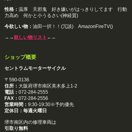
性格：
温厚 天邪鬼 好き嫌いがはっきりしてます 行動
力高め 何かと小うるさい(神経質)
今欲しい物：
油田一択！！(冗談) AmazonFireTV()
→→
欲しい物リスト
←←
ショップ概要
セントラムモーターサイクル
〒590-0136
住所：
大阪府堺市南区美木多上1-2
電話：
072-284-2555
FAX：
072-284-2556
営業時間：
9:30-19:30※予約優先
定休日：
毎週火曜日
堺市南区内の修理車両は
引取り無料