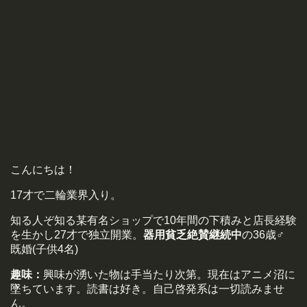
こんにちは！
17才で二輪業界入り。
知る人ぞ知る某有名ショップで10年間の下積みと店長経験
を生かし27才で独立開業。
器用貧乏絶賛継続中
の36歳♂
既婚(子供4名)
趣味：
興味が湧いた物は手当たり次第。現在はアニメ沼に
墜ちています。読書は好き。自己啓発系は一切読みませ
ん。