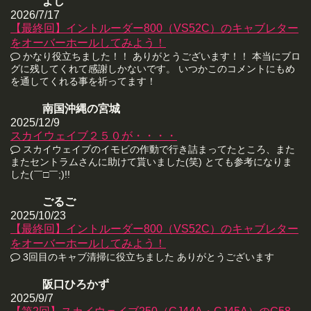
よし
2026/7/17
【最終回】イントルーダー800（VS52C）のキャブレター
をオーバーホールしてみよう！
かなり役立ちました！！ ありがとうございます！！ 本当にブロ
グに残してくれて感謝しかないです。 いつかこのコメントにもめ
を通してくれる事を祈ってます！
南国沖縄の宮城
2025/12/9
スカイウェイブ２５０が・・・・
スカイウェイブのイモビの作動で行き詰まってたところ、また
またセントラムさんに助けて貰いました(笑) とても参考になりま
した(￣□￣;)!!
ごるご
2025/10/23
【最終回】イントルーダー800（VS52C）のキャブレター
をオーバーホールしてみよう！
3回目のキャブ清掃に役立ちました ありがとうございます
阪口ひろかず
2025/9/7