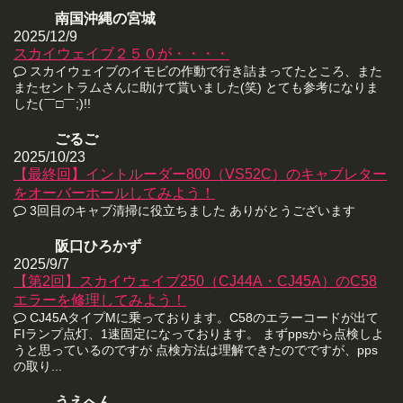
南国沖縄の宮城
2025/12/9
スカイウェイブ２５０が・・・・
スカイウェイブのイモビの作動で行き詰まってたところ、また
またセントラムさんに助けて貰いました(笑) とても参考になりま
した(￣□￣;)!!
ごるご
2025/10/23
【最終回】イントルーダー800（VS52C）のキャブレター
をオーバーホールしてみよう！
3回目のキャブ清掃に役立ちました ありがとうございます
阪口ひろかず
2025/9/7
【第2回】スカイウェイブ250（CJ44A・CJ45A）のC58
エラーを修理してみよう！
CJ45AタイプMに乗っております。C58のエラーコードが出て
FIランプ点灯、1速固定になっております。 まずppsから点検しよ
うと思っているのですが 点検方法は理解できたのでですが、pps
の取り...
うえへん