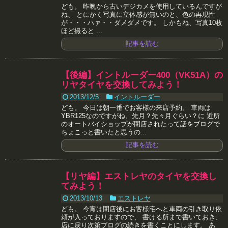
ども。 昨晩から古いデジカメを使用しているんですが
ね、 とにかく写真に立体感が無いのと、色の再現性
が・・・ハァ・・ダメダメです。 しかもね、写真10枚
ほど撮ると ...
記事を読む
【後編】イントルーダー400（VK51A）の
リヤタイヤを交換してみよう！
2013/12/5
イントルーダー
ども。 今日は朝一番でお客様の来店予約。 車両は
YBR125なのですがね、先月？先々月ぐらい？に 近所
のオートバイショップが閉店されたって話をブログで
ちょこっと書いたと思うの...
記事を読む
【リヤ編】エストレヤのタイヤを交換し
てみよう！
2013/10/13
エストレヤ
ども。 今宵は閉店後にお客様宅へと車両の引き取り依
頼が入っておりますので、 書ける所まで書いておき、
店に戻り次第ブログの続きを書くことにします。 あ