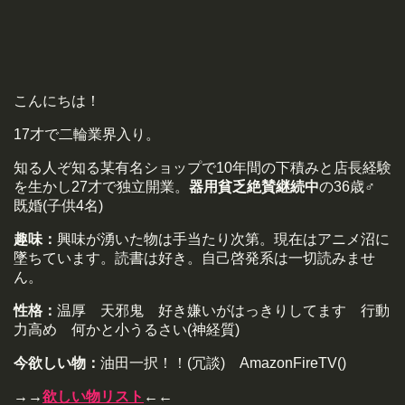
こんにちは！
17才で二輪業界入り。
知る人ぞ知る某有名ショップで10年間の下積みと店長経験
を生かし27才で独立開業。
器用貧乏絶賛継続中
の36歳♂
既婚(子供4名)
趣味：
興味が湧いた物は手当たり次第。現在はアニメ沼に
墜ちています。読書は好き。自己啓発系は一切読みませ
ん。
性格：
温厚 天邪鬼 好き嫌いがはっきりしてます 行動
力高め 何かと小うるさい(神経質)
今欲しい物：
油田一択！！(冗談) AmazonFireTV()
→→
欲しい物リスト
←←