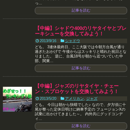
っ...
記事を読む
【中編】シャドウ400のリヤタイヤとブレ
ーキシューを交換してみよう！
2013/9/16
シャドウ
ども。 3連休最終日、ここ大阪では今朝方台風が通り
過ぎたおかげで 午後からはスッキリと晴れた祝日とな
りました。 逆に、台風18号が朝から近づいていた中
部、関東...
記事を読む
【中編】ジャズのリヤタイヤ・チェー
ン・スプロケットを交換してみよう！
2013/5/20
アメリカン
,
ジャズ
ども。 今日は朝から快晴でした♪ なので、夕方頃に十
尾が整った定休日明けに納車予定の フュージョンXの
試乗に出かけてきました～。 内外共にグッドコンデ
ィ...
記事を読む