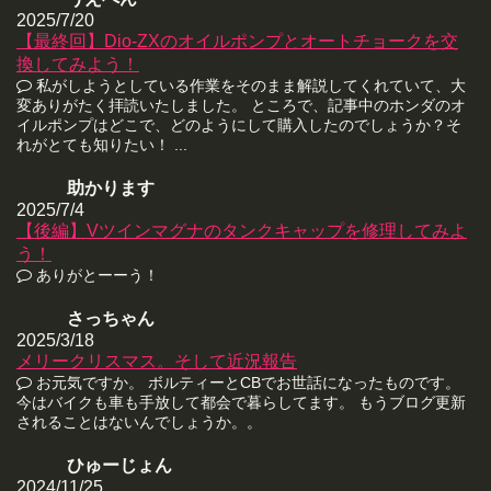
2025/7/20
【最終回】Dio-ZXのオイルポンプとオートチョークを交
換してみよう！
私がしようとしている作業をそのまま解説してくれていて、大
変ありがたく拝読いたしました。 ところで、記事中のホンダのオ
イルポンプはどこで、どのようにして購入したのでしょうか？そ
れがとても知りたい！ ...
助かります
2025/7/4
【後編】Vツインマグナのタンクキャップを修理してみよ
う！
ありがとーーう！
さっちゃん
2025/3/18
メリークリスマス。そして近況報告
お元気ですか。 ボルティーとCBでお世話になったものです。
今はバイクも車も手放して都会で暮らしてます。 もうブログ更新
されることはないんでしょうか。。
ひゅーじょん
2024/11/25