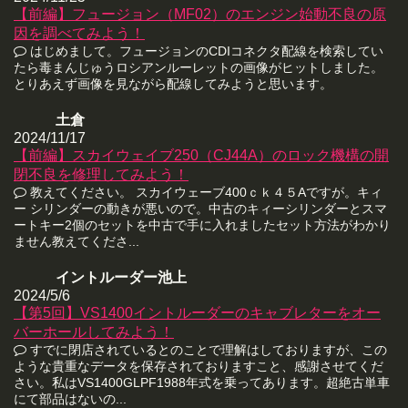
【前編】フュージョン（MF02）のエンジン始動不良の原
因を調べてみよう！
はじめまして。フュージョンのCDIコネクタ配線を検索してい
たら毒まんじゅうロシアンルーレットの画像がヒットしました。
とりあえず画像を見ながら配線してみようと思います。
土倉
2024/11/17
【前編】スカイウェイブ250（CJ44A）のロック機構の開
閉不良を修理してみよう！
教えてください。 スカイウェーブ400ｃｋ４５Aですが。キィ
ー シリンダーの動きが悪いので。中古のキィーシリンダーとスマ
ートキー2個のセットを中古で手に入れましたセット方法がわかり
ません教えてくださ...
イントルーダー池上
2024/5/6
【第5回】VS1400イントルーダーのキャブレターをオー
バーホールしてみよう！
すでに閉店されているとのことで理解はしておりますが、この
ような貴重なデータを保存されておりますこと、感謝させてくだ
さい。私はVS1400GLPF1988年式を乗ってあります。超絶古単車
にて部品はないの...