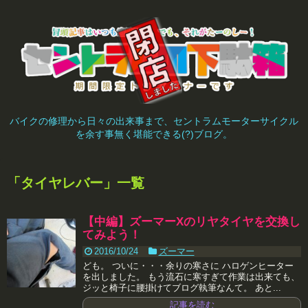
バイクの修理から日々の出来事まで、セントラムモーターサイクル
を余す事無く堪能できる(?)ブログ。
「
タイヤレバー
」
一覧
【中編】ズーマーXのリヤタイヤを交換し
てみよう！
2016/10/24
ズーマー
ども。 ついに・・・余りの寒さに ハロゲンヒーター
を出しました。 もう流石に寒すぎて作業は出来ても、
ジッと椅子に腰掛けてブログ執筆なんて。 あと...
記事を読む