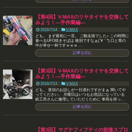
【第4回】V-MAXのリヤタイヤを交換して
みよう！―手作業編―
2016/7/14
V-MAX
ども。 まず最初に一言。 ご馳走様でした♪ この時間に
食べるUFO焼きそばは 格別ですなぁ(´∀｀*) 口と胃の
中が幸せ一杯ですｗｗｗ ...
記事を読む
【第3回】V-MAXのリヤタイヤを交換して
みよう！―手作業編―
2016/7/13
V-MAX
ども。 冒頭のお話しが一日遅れですがまぁ 聞いてや
ってください。 月曜日はいつもお世話になっている
鉄工所さんに修理していただくために 車両を持っ...
記事を読む
【第3回】マグナフィフティの前後スプロ