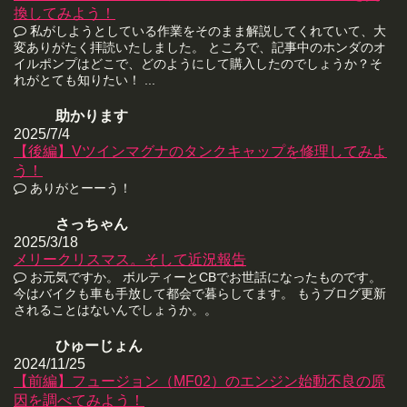
換してみよう！
私がしようとしている作業をそのまま解説してくれていて、大
変ありがたく拝読いたしました。 ところで、記事中のホンダのオ
イルポンプはどこで、どのようにして購入したのでしょうか？そ
れがとても知りたい！ ...
助かります
2025/7/4
【後編】Vツインマグナのタンクキャップを修理してみよ
う！
ありがとーーう！
さっちゃん
2025/3/18
メリークリスマス。そして近況報告
お元気ですか。 ボルティーとCBでお世話になったものです。
今はバイクも車も手放して都会で暮らしてます。 もうブログ更新
されることはないんでしょうか。。
ひゅーじょん
2024/11/25
【前編】フュージョン（MF02）のエンジン始動不良の原
因を調べてみよう！