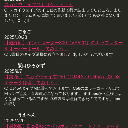
スカイウェイブ２５０が・・・・
スカイウェイブのイモビの作動で行き詰まってたところ、また
またセントラムさんに助けて貰いました(笑) とても参考になりま
した(￣□￣;)!!
ごるご
2025/10/23
【最終回】イントルーダー800（VS52C）のキャブレター
をオーバーホールしてみよう！
3回目のキャブ清掃に役立ちました ありがとうございます
阪口ひろかず
2025/9/7
【第2回】スカイウェイブ250（CJ44A・CJ45A）のC58
エラーを修理してみよう！
CJ45AタイプMに乗っております。C58のエラーコードが出て
FIランプ点灯、1速固定になっております。 まずppsから点検しよ
うと思っているのですが 点検方法は理解できたのでですが、pps
の取り...
うえへん
2025/7/20
【最終回】Dio-ZXのオイルポンプとオートチョークを交