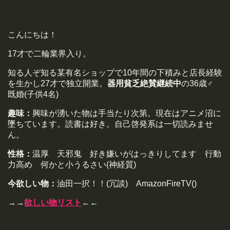
こんにちは！
17才で二輪業界入り。
知る人ぞ知る某有名ショップで10年間の下積みと店長経験
を生かし27才で独立開業。
器用貧乏絶賛継続中
の36歳♂
既婚(子供4名)
趣味：
興味が湧いた物は手当たり次第。現在はアニメ沼に
墜ちています。読書は好き。自己啓発系は一切読みませ
ん。
性格：
温厚 天邪鬼 好き嫌いがはっきりしてます 行動
力高め 何かと小うるさい(神経質)
今欲しい物：
油田一択！！(冗談) AmazonFireTV()
→→
欲しい物リスト
←←