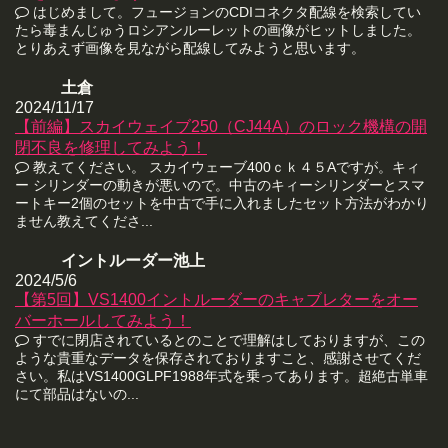
はじめまして。フュージョンのCDIコネクタ配線を検索してい
たら毒まんじゅうロシアンルーレットの画像がヒットしました。
とりあえず画像を見ながら配線してみようと思います。
土倉
2024/11/17
【前編】スカイウェイブ250（CJ44A）のロック機構の開
閉不良を修理してみよう！
教えてください。 スカイウェーブ400ｃｋ４５Aですが。キィ
ー シリンダーの動きが悪いので。中古のキィーシリンダーとスマ
ートキー2個のセットを中古で手に入れましたセット方法がわかり
ません教えてくださ...
イントルーダー池上
2024/5/6
【第5回】VS1400イントルーダーのキャブレターをオー
バーホールしてみよう！
すでに閉店されているとのことで理解はしておりますが、この
ような貴重なデータを保存されておりますこと、感謝させてくだ
さい。私はVS1400GLPF1988年式を乗ってあります。超絶古単車
にて部品はないの...