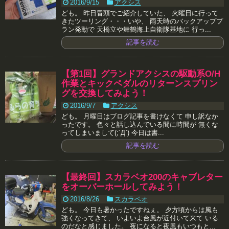
2016/9/15
アクシス
ども。 昨日冒頭でご紹介していた、 火曜日に行って
きたツーリング・・・いや、 雨天時のバックアッププ
ラン発動で 天橋立や舞鶴海上自衛隊基地に 行っ...
記事を読む
【第1回】グランドアクシスの駆動系O/H
作業とキックペダルのリターンスプリン
グを交換してみよう！
2016/9/7
アクシス
ども。 月曜日はブログ記事を書けなくて 申し訳なか
ったです。 色々と話し込んでいる間に時間が 無くな
ってしまいまして(;´Д`) 今日は書...
記事を読む
【最終回】スカラベオ200のキャブレター
をオーバーホールしてみよう！
2016/8/26
スカラベオ
ども。 今日も暑かったですねぇ。 夕方頃からは風も
強くなってきて、 いよいよ台風が近付いて来て いる
のだなと感じました。 夜になると夜風もいつもと...