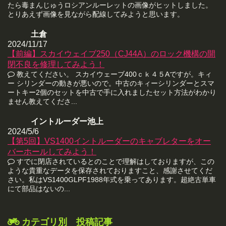
たら毒まんじゅうロシアンルーレットの画像がヒットしました。
とりあえず画像を見ながら配線してみようと思います。
土倉
2024/11/17
【前編】スカイウェイブ250（CJ44A）のロック機構の開
閉不良を修理してみよう！
教えてください。 スカイウェーブ400ｃｋ４５Aですが。キィ
ー シリンダーの動きが悪いので。中古のキィーシリンダーとスマ
ートキー2個のセットを中古で手に入れましたセット方法がわかり
ません教えてくださ...
イントルーダー池上
2024/5/6
【第5回】VS1400イントルーダーのキャブレターをオー
バーホールしてみよう！
すでに閉店されているとのことで理解はしておりますが、この
ような貴重なデータを保存されておりますこと、感謝させてくだ
さい。私はVS1400GLPF1988年式を乗ってあります。超絶古単車
にて部品はないの...
カテゴリ別 投稿記事