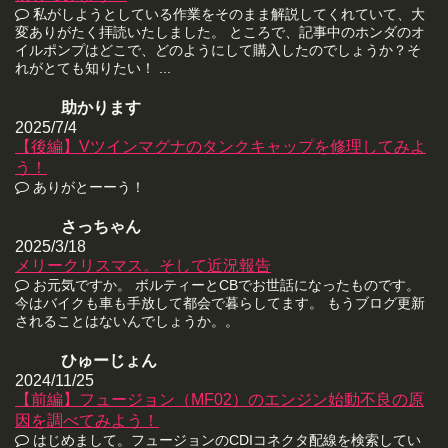
私がしようとしている作業をそのまま解説してくれていて、大
変ありがたく拝読いたしました。 ところで、記事中のホンダのオ
イルポンプはどこで、どのようにして購入したのでしょうか？そ
れがとても知りたい！ ...
助かります
2025/7/4
【後編】Vツインマグナのタンクキャップを修理してみよ
う！
ありがとーーう！
さっちゃん
2025/3/18
メリークリスマス。そして近況報告
お元気ですか。 ボルティーとCBでお世話になったものです。
今はバイクも車も手放して都会で暮らしてます。 もうブログ更新
されることはないんでしょうか。。
ひゅーじょん
2024/11/25
【前編】フュージョン（MF02）のエンジン始動不良の原
因を調べてみよう！
はじめまして。フュージョンのCDIコネクタ配線を検索してい