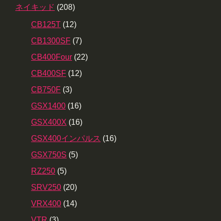
ネイキッド
(208)
CB125T
(12)
CB1300SF
(7)
CB400Four
(22)
CB400SF
(12)
CB750F
(3)
GSX1400
(16)
GSX400X
(16)
GSX400インパルス
(16)
GSX750S
(5)
RZ250
(5)
SRV250
(20)
VRX400
(14)
VTR
(3)