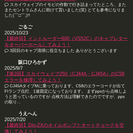
スカイウェイブのイモビの作動で行き詰まってたところ、また
またセントラムさんに助けて貰いました(笑) とても参考になりま
した(￣□￣;)!!
ごるご
2025/10/23
【最終回】イントルーダー800（VS52C）のキャブレター
をオーバーホールしてみよう！
3回目のキャブ清掃に役立ちました ありがとうございます
阪口ひろかず
2025/9/7
【第2回】スカイウェイブ250（CJ44A・CJ45A）のC58
エラーを修理してみよう！
CJ45AタイプMに乗っております。C58のエラーコードが出て
FIランプ点灯、1速固定になっております。 まずppsから点検しよ
うと思っているのですが 点検方法は理解できたのでですが、pps
の取り...
うえへん
2025/7/20
【最終回】Dio-ZXのオイルポンプとオートチョークを交
換してみよう！