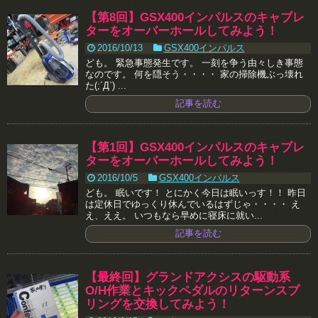
【第8回】GSX400インパルスのキャブレ
ターをオーバーホールしてみよう！
2016/10/13
GSX400インパルス
ども。 緊急事態発生です。 一刻を争う由々しき事態
なのです。 何を隠そう・・・・ 家の掃除機ぶっ壊れ
た(;´Д`) ...
記事を読む
【第1回】GSX400インパルスのキャブレ
ターをオーバーホールしてみよう！
2016/10/5
GSX400インパルス
ども。 眠いです！ とにかく今日は眠いっす！！ 昨日
は定休日でゆっくり休んでいるはずじゃ・・・・ え
え、ええ。 いつもなら早めに寝床に就い...
記事を読む
【最終回】グランドアクシスの駆動系
O/H作業とキックペダルのリターンスプ
リングを交換してみよう！