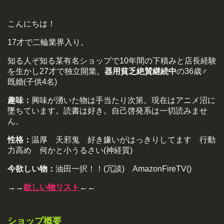
こんにちは！
17才で二輪業界入り。
知る人ぞ知る某有名ショップで10年間の下積みと店長経験
を生かし27才で独立開業。
器用貧乏絶賛継続中
の36歳♂
既婚(子供4名)
趣味：
興味が湧いた物は手当たり次第。現在はアニメ沼に
墜ちています。読書は好き。自己啓発系は一切読みませ
ん。
性格：
温厚 天邪鬼 好き嫌いがはっきりしてます 行動
力高め 何かと小うるさい(神経質)
今欲しい物：
油田一択！！(冗談) AmazonFireTV()
→→
欲しい物リスト
←←
ショップ概要