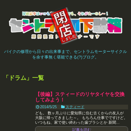
バイクの修理から日々の出来事まで、セントラムモーターサイクル
を余す事無く堪能できる(?)ブログ。
「
ドラム
」
一覧
【後編】スティードのリヤタイヤを交換
してみよう！
2014/5/25
スティード
ども。 数ヶ月ぶりに愛知県に住む古くからの友人が
大阪に帰ってきました～。 もちろん仕事でですけど。
いつもね、家で使い終わった歯ブラシとか 新聞...
記事を読む