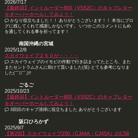
2026/7/17
【最終回】イントルーダー800（VS52C）のキャブレター
をオーバーホールしてみよう！
かなり役立ちました！！ ありがとうございます！！ 本当にブロ
グに残してくれて感謝しかないです。 いつかこのコメントにもめ
を通してくれる事を祈ってます！
南国沖縄の宮城
2025/12/9
スカイウェイブ２５０が・・・・
スカイウェイブのイモビの作動で行き詰まってたところ、また
またセントラムさんに助けて貰いました(笑) とても参考になりま
した(￣□￣;)!!
ごるご
2025/10/23
【最終回】イントルーダー800（VS52C）のキャブレター
をオーバーホールしてみよう！
3回目のキャブ清掃に役立ちました ありがとうございます
阪口ひろかず
2025/9/7
【第2回】スカイウェイブ250（CJ44A・CJ45A）のC58