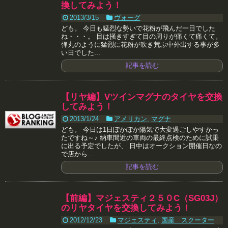
換してみよう！
2013/3/15
ヴォーグ
ども。 今日も猛烈な勢いで花粉が飛んだ一日でした
ね・・・。 目は掻きすぎて目の周りが痛くて痛くて。
弾丸のように猛烈に花粉が吹き荒ぶ中外出する事が多
い日でした...
記事を読む
【リヤ編】Vツインマグナのタイヤを交換
してみよう！
2013/1/24
アメリカン
,
マグナ
ども。 今日は1日ぽかぽか陽気で大変過ごしやすかっ
たですね～♪ 納車間近の車両の最終点検のために試乗
に出る予定でしたが、 日中はオークション開催日なの
で店から...
記事を読む
【前編】マジェスティ２５０C（SG03J）
のリヤタイヤを交換してみよう！
2012/12/23
マジェスティ
,
国産 スクーター