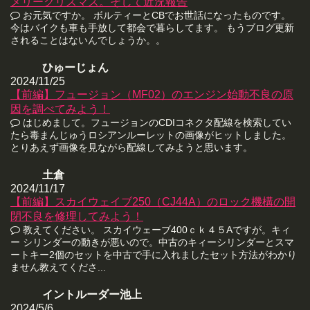
メリークリスマス。そして近況報告
お元気ですか。 ボルティーとCBでお世話になったものです。
今はバイクも車も手放して都会で暮らしてます。 もうブログ更新
されることはないんでしょうか。。
ひゅーじょん
2024/11/25
【前編】フュージョン（MF02）のエンジン始動不良の原
因を調べてみよう！
はじめまして。フュージョンのCDIコネクタ配線を検索してい
たら毒まんじゅうロシアンルーレットの画像がヒットしました。
とりあえず画像を見ながら配線してみようと思います。
土倉
2024/11/17
【前編】スカイウェイブ250（CJ44A）のロック機構の開
閉不良を修理してみよう！
教えてください。 スカイウェーブ400ｃｋ４５Aですが。キィ
ー シリンダーの動きが悪いので。中古のキィーシリンダーとスマ
ートキー2個のセットを中古で手に入れましたセット方法がわかり
ません教えてくださ...
イントルーダー池上
2024/5/6