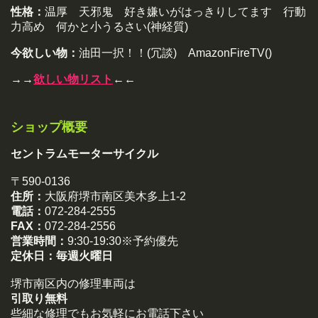
性格：
温厚 天邪鬼 好き嫌いがはっきりしてます 行動
力高め 何かと小うるさい(神経質)
今欲しい物：
油田一択！！(冗談) AmazonFireTV()
→→
欲しい物リスト
←←
ショップ概要
セントラムモーターサイクル
〒590-0136
住所：
大阪府堺市南区美木多上1-2
電話：
072-284-2555
FAX：
072-284-2556
営業時間：
9:30-19:30※予約優先
定休日：
毎週火曜日
堺市南区内の修理車両は
引取り無料
些細な修理でもお気軽にお電話下さい