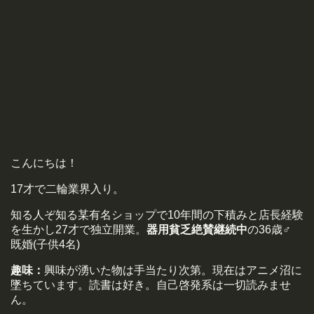
こんにちは！
17才で二輪業界入り。
知る人ぞ知る某有名ショップで10年間の下積みと店長経験
を生かし27才で独立開業。
器用貧乏絶賛継続中
の36歳♂
既婚(子供4名)
趣味：
興味が湧いた物は手当たり次第。現在はアニメ沼に
墜ちています。読書は好き。自己啓発系は一切読みませ
ん。