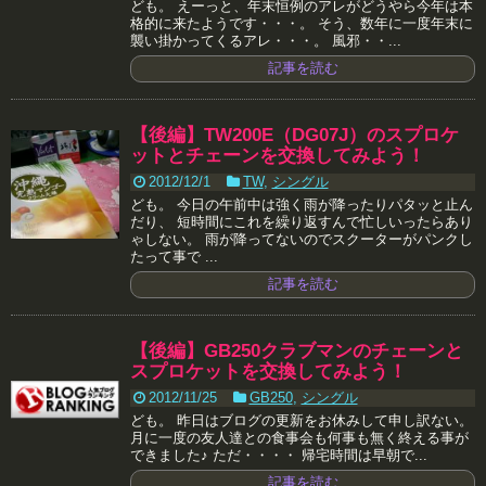
ども。 えーっと、年末恒例のアレがどうやら今年は本
格的に来たようです・・・。 そう、数年に一度年末に
襲い掛かってくるアレ・・・。 風邪・・...
記事を読む
【後編】TW200E（DG07J）のスプロケ
ットとチェーンを交換してみよう！
2012/12/1
TW
,
シングル
ども。 今日の午前中は強く雨が降ったりパタッと止ん
だり、 短時間にこれを繰り返すんで忙しいったらあり
ゃしない。 雨が降ってないのでスクーターがパンクし
たって事で ...
記事を読む
【後編】GB250クラブマンのチェーンと
スプロケットを交換してみよう！
2012/11/25
GB250
,
シングル
ども。 昨日はブログの更新をお休みして申し訳ない。
月に一度の友人達との食事会も何事も無く終える事が
できました♪ ただ・・・・ 帰宅時間は早朝で...
記事を読む