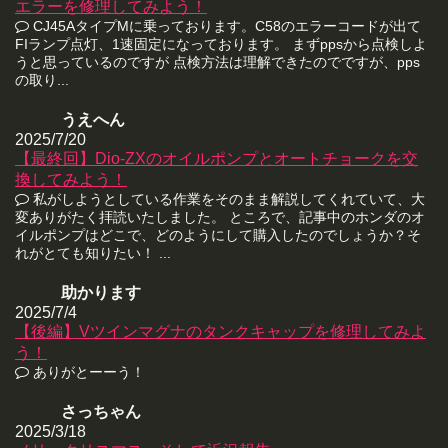
エラーを修理してみよう！
CJ45AタイプMに乗っております。C58のエラーコードが出て
FIランプ点灯、1速固定になっております。 まずppsから点検しよ
うと思っているのですが 点検方法は理解できたのでですが、pps
の取り...
うえへん
2025/7/20
【最終回】Dio-ZXのオイルポンプとオートチョークを交
換してみよう！
私がしようとしている作業をそのまま解説してくれていて、大
変ありがたく拝読いたしました。 ところで、記事中のホンダのオ
イルポンプはどこで、どのようにして購入したのでしょうか？そ
れがとても知りたい！ ...
助かります
2025/7/4
【後編】Vツインマグナのタンクキャップを修理してみよ
う！
ありがとーーう！
さっちゃん
2025/3/18