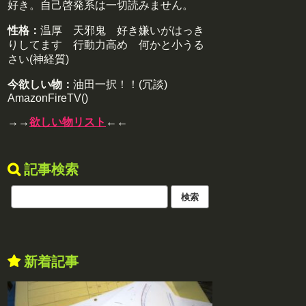
好き。自己啓発系は一切読みません。
性格：
温厚 天邪鬼 好き嫌いがはっき
りしてます 行動力高め 何かと小うる
さい(神経質)
今欲しい物：
油田一択！！(冗談)
AmazonFireTV()
→→
欲しい物リスト
←←
記事検索
新着記事