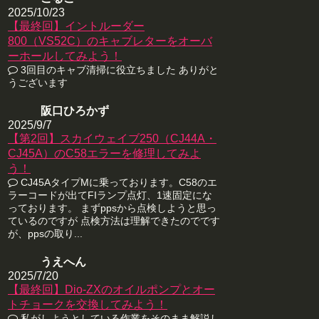
2025/10/23
【最終回】イントルーダー
800（VS52C）のキャブレターをオーバ
ーホールしてみよう！
3回目のキャブ清掃に役立ちました ありがと
うございます
阪口ひろかず
2025/9/7
【第2回】スカイウェイブ250（CJ44A・
CJ45A）のC58エラーを修理してみよ
う！
CJ45AタイプMに乗っております。C58のエ
ラーコードが出てFIランプ点灯、1速固定にな
っております。 まずppsから点検しようと思っ
ているのですが 点検方法は理解できたのでです
が、ppsの取り...
うえへん
2025/7/20
【最終回】Dio-ZXのオイルポンプとオー
トチョークを交換してみよう！
私がしようとしている作業をそのまま解説し