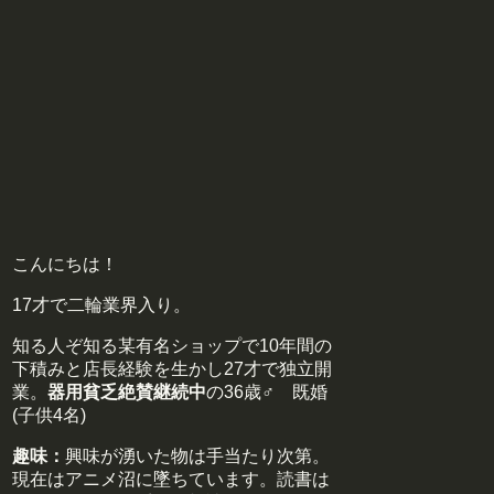
こんにちは！
17才で二輪業界入り。
知る人ぞ知る某有名ショップで10年間の
下積みと店長経験を生かし27才で独立開
業。
器用貧乏絶賛継続中
の36歳♂ 既婚
(子供4名)
趣味：
興味が湧いた物は手当たり次第。
現在はアニメ沼に墜ちています。読書は