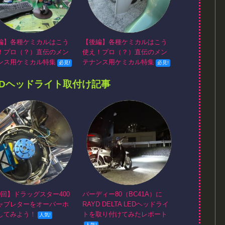
編】各種ケミカルはこう
【後編】各種ケミカルはこう
！プロ（？）直伝のメン
使え！プロ（？）直伝のメン
ンス用ケミカル特集
テナンス用ケミカル特集
EDヘッドライト取付け記事
9回】ドラッグスター400
バーディー80（BC41A）に
ャブレターをオーバーホ
RAYD DELTA LEDヘッドライ
してみよう！
トを取り付けてみたレポート