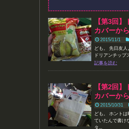
【第3回】
カバーか
2015/11/1
ども。 先日友
ドリアンチップス
記事を読む
【第2回】
カバーか
2015/10/31
ども。 ホント
ていたんで書け
タ...