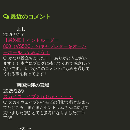
最近のコメント
よし
2026/7/17
【最終回】イントルーダー
800（VS52C）のキャブレターをオーバ
ーホールしてみよう！
かなり役立ちました！！ ありがとうござい
ます！！ 本当にブログに残してくれて感謝しか
ないです。 いつかこのコメントにもめを通して
くれる事を祈ってます！
南国沖縄の宮城
2025/12/9
スカイウェイブ２５０が・・・・
スカイウェイブのイモビの作動で行き詰まっ
てたところ、またまたセントラムさんに助けて
貰いました(笑) とても参考になりました(￣□
￣;)!!
ごるご