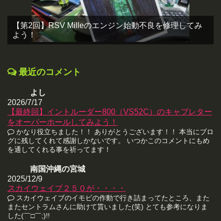
【第2回】RSV Milleのエンジン始動不良を修理してみ
よう！
最近のコメント
よし
2026/7/17
【最終回】イントルーダー800（VS52C）のキャブレター
をオーバーホールしてみよう！
かなり役立ちました！！ ありがとうございます！！ 本当にブロ
グに残してくれて感謝しかないです。 いつかこのコメントにもめ
を通してくれる事を祈ってます！
南国沖縄の宮城
2025/12/9
スカイウェイブ２５０が・・・・
スカイウェイブのイモビの作動で行き詰まってたところ、また
またセントラムさんに助けて貰いました(笑) とても参考になりま
した(￣□￣;)!!