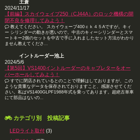
土倉
2024/11/17
【前編】スカイウェイブ250（CJ44A）のロック機構の開
閉不良を修理してみよう！
教えてください。 スカイウェーブ400ｃｋ４５Aですが。キィ
ー シリンダーの動きが悪いので。中古のキィーシリンダーとスマ
ートキー2個のセットを中古で手に入れましたセット方法がわかり
ません教えてくださ...
イントルーダー池上
2024/5/6
【第5回】VS1400イントルーダーのキャブレターをオー
バーホールしてみよう！
すでに閉店されているとのことで理解はしておりますが、この
ような貴重なデータを保存されておりますこと、感謝させてくだ
さい。私はVS1400GLPF1988年式を乗ってあります。超絶古単車
にて部品はないの...
カテゴリ別 投稿記事
LEDライト取付
(3)