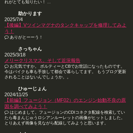
れがとても知りたい！ ...
助かります
2025/7/4
【後編】Vツインマグナのタンクキャップを修理してみよ
う！
ありがとーーう！
さっちゃん
2025/3/18
メリークリスマス。そして近況報告
お元気ですか。 ボルティーとCBでお世話になったものです。
今はバイクも車も手放して都会で暮らしてます。 もうブログ更新
されることはないんでしょうか。。
ひゅーじょん
2024/11/25
【前編】フュージョン（MF02）のエンジン始動不良の原
因を調べてみよう！
はじめまして。フュージョンのCDIコネクタ配線を検索してい
たら毒まんじゅうロシアンルーレットの画像がヒットしました。
とりあえず画像を見ながら配線してみようと思います。