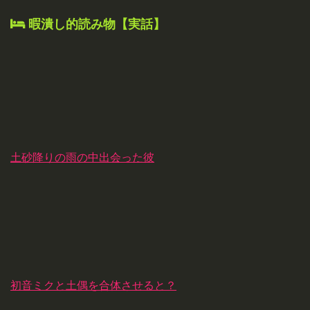
暇潰し的読み物【実話】
土砂降りの雨の中出会った彼
初音ミクと土偶を合体させると？