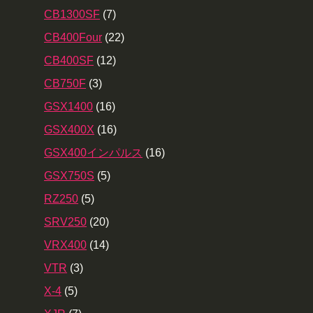
CB1300SF
(7)
CB400Four
(22)
CB400SF
(12)
CB750F
(3)
GSX1400
(16)
GSX400X
(16)
GSX400インパルス
(16)
GSX750S
(5)
RZ250
(5)
SRV250
(20)
VRX400
(14)
VTR
(3)
X-4
(5)