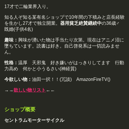
17才で二輪業界入り。
知る人ぞ知る某有名ショップで10年間の下積みと店長経験
を生かし27才で独立開業。
器用貧乏絶賛継続中
の36歳♂
既婚(子供4名)
趣味：
興味が湧いた物は手当たり次第。現在はアニメ沼に
墜ちています。読書は好き。自己啓発系は一切読みませ
ん。
性格：
温厚 天邪鬼 好き嫌いがはっきりしてます 行動
力高め 何かと小うるさい(神経質)
今欲しい物：
油田一択！！(冗談) AmazonFireTV()
→→
欲しい物リスト
←←
ショップ概要
セントラムモーターサイクル