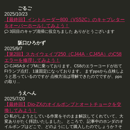
ごるご
2025/10/23
【最終回】イントルーダー800（VS52C）のキャブレター
をオーバーホールしてみよう！
3回目のキャブ清掃に役立ちました ありがとうございます
阪口ひろかず
2025/9/7
【第2回】スカイウェイブ250（CJ44A・CJ45A）のC58
エラーを修理してみよう！
CJ45AタイプMに乗っております。C58のエラーコードが出て
FIランプ点灯、1速固定になっております。 まずppsから点検しよ
うと思っているのですが 点検方法は理解できたのでですが、pps
の取り...
うえへん
2025/7/20
【最終回】Dio-ZXのオイルポンプとオートチョークを交
換してみよう！
私がしようとしている作業をそのまま解説してくれていて、大
変ありがたく拝読いたしました。 ところで、記事中のホンダのオ
イルポンプはどこで、どのようにして購入したのでしょうか？そ