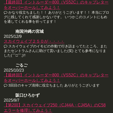
【最終回】イントルーダー800（VS52C）のキャブレター
をオーバーホールしてみよう！
かなり役立ちました！！ ありがとうございます！！ 本当にブロ
グに残してくれて感謝しかないです。 いつかこのコメントにもめ
を通してくれる事を祈ってます！
南国沖縄の宮城
2025/12/9
スカイウェイブ２５０が・・・・
スカイウェイブのイモビの作動で行き詰まってたところ、また
またセントラムさんに助けて貰いました(笑) とても参考になりま
した(￣□￣;)!!
ごるご
2025/10/23
【最終回】イントルーダー800（VS52C）のキャブレター
をオーバーホールしてみよう！
3回目のキャブ清掃に役立ちました ありがとうございます
阪口ひろかず
2025/9/7
【第2回】スカイウェイブ250（CJ44A・CJ45A）のC58
エラーを修理してみよう！