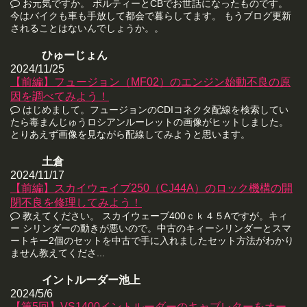
お元気ですか。 ボルティーとCBでお世話になったものです。
今はバイクも車も手放して都会で暮らしてます。 もうブログ更新
されることはないんでしょうか。。
ひゅーじょん
2024/11/25
【前編】フュージョン（MF02）のエンジン始動不良の原
因を調べてみよう！
はじめまして。フュージョンのCDIコネクタ配線を検索してい
たら毒まんじゅうロシアンルーレットの画像がヒットしました。
とりあえず画像を見ながら配線してみようと思います。
土倉
2024/11/17
【前編】スカイウェイブ250（CJ44A）のロック機構の開
閉不良を修理してみよう！
教えてください。 スカイウェーブ400ｃｋ４５Aですが。キィ
ー シリンダーの動きが悪いので。中古のキィーシリンダーとスマ
ートキー2個のセットを中古で手に入れましたセット方法がわかり
ません教えてくださ...
イントルーダー池上
2024/5/6
【第5回】VS1400イントルーダーのキャブレターをオー