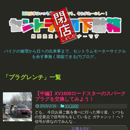
バイクの修理から日々の出来事まで、セントラムモーターサイクル
を余す事無く堪能できる(?)ブログ。
「
プラグレンチ
」
一覧
【中編】XV1600ロードスターのスパーク
プラグを交換してみよう！
2015/2/16
XV1600
ども。 今日お昼ご飯を食べに行った帰り道、 いつも
の交差点で信号待ちをしていると ガチャンッ！ へ？
信号が赤なのでみんな...
記事を読む