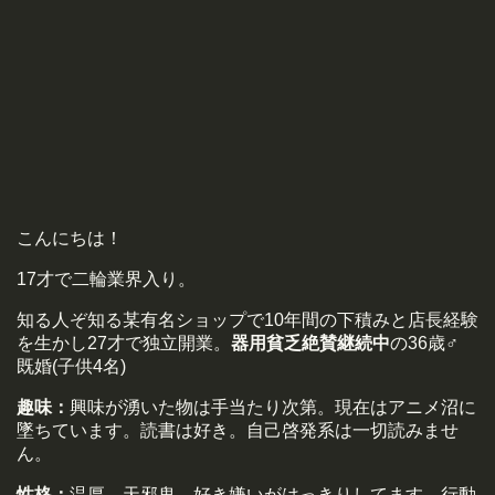
こんにちは！
17才で二輪業界入り。
知る人ぞ知る某有名ショップで10年間の下積みと店長経験
を生かし27才で独立開業。
器用貧乏絶賛継続中
の36歳♂
既婚(子供4名)
趣味：
興味が湧いた物は手当たり次第。現在はアニメ沼に
墜ちています。読書は好き。自己啓発系は一切読みませ
ん。
性格：
温厚 天邪鬼 好き嫌いがはっきりしてます 行動