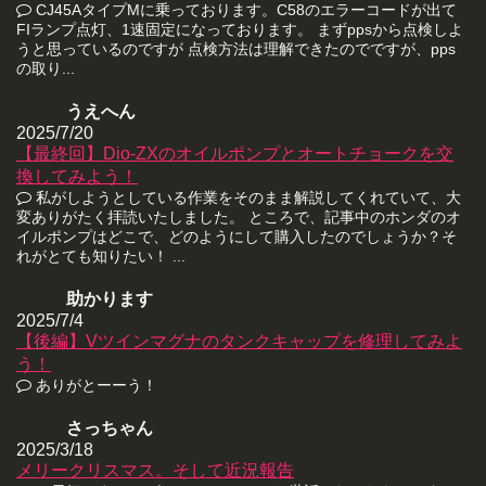
CJ45AタイプMに乗っております。C58のエラーコードが出て
FIランプ点灯、1速固定になっております。 まずppsから点検しよ
うと思っているのですが 点検方法は理解できたのでですが、pps
の取り...
うえへん
2025/7/20
【最終回】Dio-ZXのオイルポンプとオートチョークを交
換してみよう！
私がしようとしている作業をそのまま解説してくれていて、大
変ありがたく拝読いたしました。 ところで、記事中のホンダのオ
イルポンプはどこで、どのようにして購入したのでしょうか？そ
れがとても知りたい！ ...
助かります
2025/7/4
【後編】Vツインマグナのタンクキャップを修理してみよ
う！
ありがとーーう！
さっちゃん
2025/3/18
メリークリスマス。そして近況報告