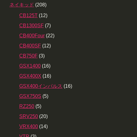
ネイキッド
(208)
CB125T
(12)
CB1300SF
(7)
CB400Four
(22)
CB400SF
(12)
CB750F
(3)
GSX1400
(16)
GSX400X
(16)
GSX400インパルス
(16)
GSX750S
(5)
RZ250
(5)
SRV250
(20)
VRX400
(14)
VTR
(3)