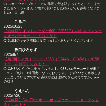
スカイウェイブのイモビの作動で行き詰まってたところ、また
またセントラムさんに助けて貰いました(笑) とても参考になりま
した(￣□￣;)!!
ごるご
2025/10/23
【最終回】イントルーダー800（VS52C）のキャブレター
をオーバーホールしてみよう！
3回目のキャブ清掃に役立ちました ありがとうございます
阪口ひろかず
2025/9/7
【第2回】スカイウェイブ250（CJ44A・CJ45A）のC58
エラーを修理してみよう！
CJ45AタイプMに乗っております。C58のエラーコードが出て
FIランプ点灯、1速固定になっております。 まずppsから点検しよ
うと思っているのですが 点検方法は理解できたのでですが、pps
の取り...
うえへん
2025/7/20
【最終回】Dio-ZXのオイルポンプとオートチョークを交
換してみよう！