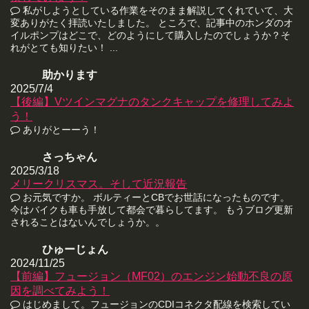
私がしようとしている作業をそのまま解説してくれていて、大
変ありがたく拝読いたしました。 ところで、記事中のホンダのオ
イルポンプはどこで、どのようにして購入したのでしょうか？そ
れがとても知りたい！ ...
助かります
2025/7/4
【後編】Vツインマグナのタンクキャップを修理してみよ
う！
ありがとーーう！
さっちゃん
2025/3/18
メリークリスマス。そして近況報告
お元気ですか。 ボルティーとCBでお世話になったものです。
今はバイクも車も手放して都会で暮らしてます。 もうブログ更新
されることはないんでしょうか。。
ひゅーじょん
2024/11/25
【前編】フュージョン（MF02）のエンジン始動不良の原
因を調べてみよう！
はじめまして。フュージョンのCDIコネクタ配線を検索してい