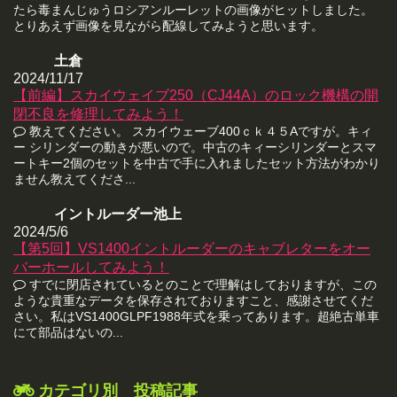
たら毒まんじゅうロシアンルーレットの画像がヒットしました。
とりあえず画像を見ながら配線してみようと思います。
土倉
2024/11/17
【前編】スカイウェイブ250（CJ44A）のロック機構の開
閉不良を修理してみよう！
教えてください。 スカイウェーブ400ｃｋ４５Aですが。キィ
ー シリンダーの動きが悪いので。中古のキィーシリンダーとスマ
ートキー2個のセットを中古で手に入れましたセット方法がわかり
ません教えてくださ...
イントルーダー池上
2024/5/6
【第5回】VS1400イントルーダーのキャブレターをオー
バーホールしてみよう！
すでに閉店されているとのことで理解はしておりますが、この
ような貴重なデータを保存されておりますこと、感謝させてくだ
さい。私はVS1400GLPF1988年式を乗ってあります。超絶古単車
にて部品はないの...
カテゴリ別 投稿記事