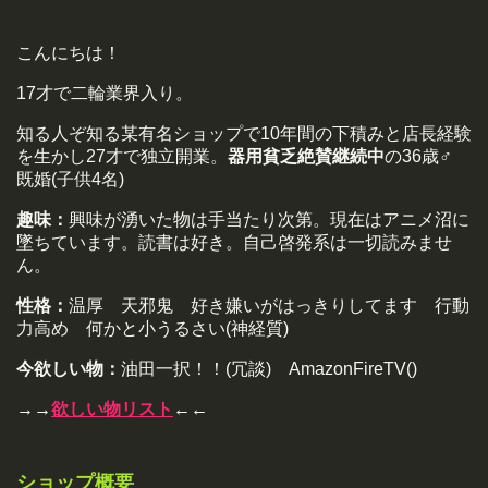
こんにちは！
17才で二輪業界入り。
知る人ぞ知る某有名ショップで10年間の下積みと店長経験
を生かし27才で独立開業。
器用貧乏絶賛継続中
の36歳♂
既婚(子供4名)
趣味：
興味が湧いた物は手当たり次第。現在はアニメ沼に
墜ちています。読書は好き。自己啓発系は一切読みませ
ん。
性格：
温厚 天邪鬼 好き嫌いがはっきりしてます 行動
力高め 何かと小うるさい(神経質)
今欲しい物：
油田一択！！(冗談) AmazonFireTV()
→→
欲しい物リスト
←←
ショップ概要