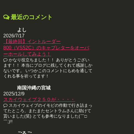
最近のコメント
よし
2026/7/17
【最終回】イントルーダー
800（VS52C）のキャブレターをオーバ
ーホールしてみよう！
かなり役立ちました！！ ありがとうござい
ます！！ 本当にブログに残してくれて感謝しか
ないです。 いつかこのコメントにもめを通して
くれる事を祈ってます！
南国沖縄の宮城
2025/12/9
スカイウェイブ２５０が・・・・
スカイウェイブのイモビの作動で行き詰まっ
てたところ、またまたセントラムさんに助けて
貰いました(笑) とても参考になりました(￣□
￣;)!!
ごるご