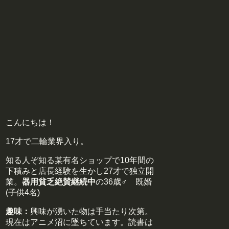
こんにちは！
17才で二輪業界入り。
知る人ぞ知る某有名ショップで10年間の
下積みと店長経験を生かし27才で独立開
業。
器用貧乏絶賛継続中
の36歳♂ 既婚
(子供4名)
趣味：
興味が湧いた物は手当たり次第。
現在はアニメ沼に墜ちています。読書は