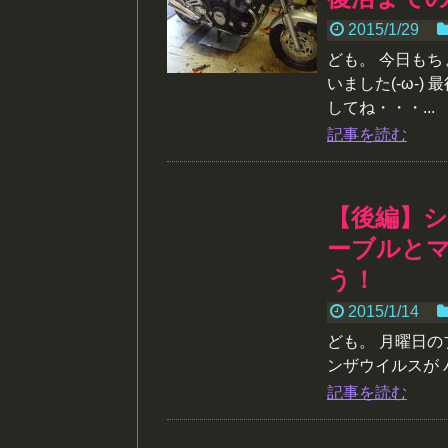
2015/1/29
ども。 今日も
いました(-ω-
してね・・・...
記事を読む
【後編】シ
ーブルと
う！
2015/1/14
ども。 月曜日
ンザウイルスが 
記事を読む