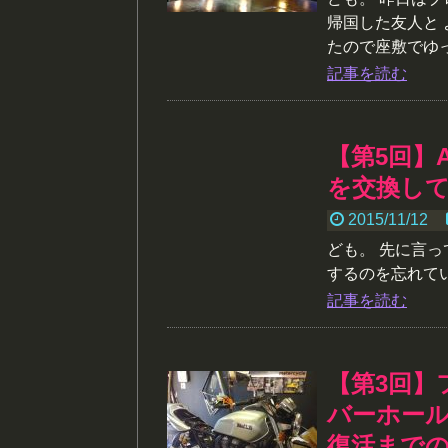
帰国した友人と
たので座敷でゆっ.
記事を読む
【第5回】
を交換し
2015/11/12
ども。 先に言っ
するのを忘れていま
記事を読む
【第3回】
バーホー
復活まで