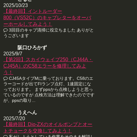
2025/10/23
【最終回】イントルーダー
800（VS52C）のキャブレターをオーバ
ーホールしてみよう！
3回目のキャブ清掃に役立ちました ありがと
うございます
阪口ひろかず
2025/9/7
【第2回】スカイウェイブ250（CJ44A・
CJ45A）のC58エラーを修理してみよ
う！
CJ45AタイプMに乗っております。C58のエ
ラーコードが出てFIランプ点灯、1速固定にな
っております。 まずppsから点検しようと思っ
ているのですが 点検方法は理解できたのでです
が、ppsの取り...
うえへん
2025/7/20
【最終回】Dio-ZXのオイルポンプとオー
トチョークを交換してみよう！
私がしようとしている作業をそのまま解説し