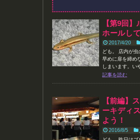
【第9回】
ホールし
2017/4/20
ども。 店内が
早めに扉を締め
しまいます。いや
記事を読む
【前編】ス
ーキディ
よう！
2016/8/5
ども。 昨日は