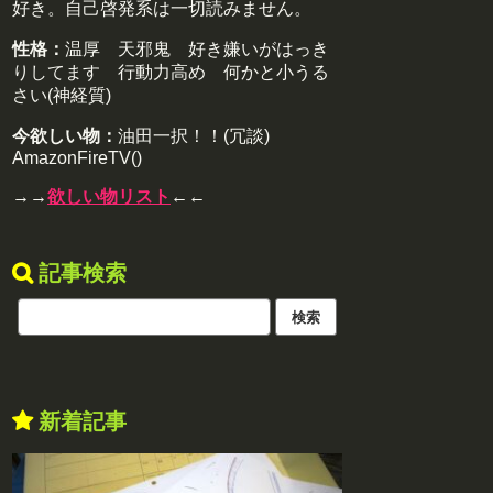
好き。自己啓発系は一切読みません。
性格：
温厚 天邪鬼 好き嫌いがはっき
りしてます 行動力高め 何かと小うる
さい(神経質)
今欲しい物：
油田一択！！(冗談)
AmazonFireTV()
→→
欲しい物リスト
←←
記事検索
新着記事