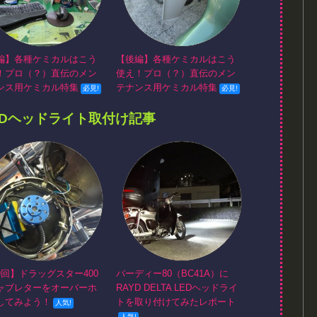
編】各種ケミカルはこう
【後編】各種ケミカルはこう
！プロ（？）直伝のメン
使え！プロ（？）直伝のメン
ンス用ケミカル特集
テナンス用ケミカル特集
EDヘッドライト取付け記事
9回】ドラッグスター400
バーディー80（BC41A）に
ャブレターをオーバーホ
RAYD DELTA LEDヘッドライ
してみよう！
トを取り付けてみたレポート