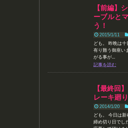
【前編】シ
ーブルと
う！
2015/1/11
ども。 昨晩は
有り難う御座い
がる事が...
記事を読む
【最終回】
レーキ廻
2014/1/20
ども。 今日は
締め切り日でし