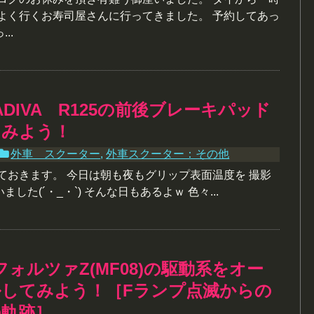
 よく行くお寿司屋さんに行ってきました。 予約してあっ
..
ADIVA R125の前後ブレーキパッド
てみよう！
外車 スクーター
,
外車スクーター：その他
ておきます。 今日は朝も夜もグリップ表面温度を 撮影
した(´・_・`) そんな日もあるよｗ 色々...
フォルツァZ(MF08)の駆動系をオー
ルしてみよう！［Fランプ点滅からの
の軌跡］