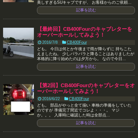
美しすぎるSUキャブですが、 お客様からのご依頼...
記事を読む
【最終回】CB400Fourのキャブレターを
オーバーホールしてみよう！
2016/7/8
CB400Four
ども。 今日は何とか午後まで雨が降らずに 持ちこた
えましたね。 少しパラパラと降ることはありましたが
本格的に降り始めたのは夕方から。 なので今日...
記事を読む
【第2回】CB400Fourのキャブレターをオ
ーバーホールしてみよう！
2016/6/22
CB400Four
ども。 部品がやっと全て揃い 車検の準備をしていた
のですが 準備完了間近でコレよ・・・。 マジ
か。。。 入庫時に確認した時は全部点...
記事を読む