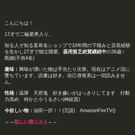
こんにちは！
17才で二輪業界入り。
知る人ぞ知る某有名ショップで10年間の下積みと店長経験
を生かし27才で独立開業。
器用貧乏絶賛継続中
の36歳♂
既婚(子供4名)
趣味：
興味が湧いた物は手当たり次第。現在はアニメ沼に
墜ちています。読書は好き。自己啓発系は一切読みませ
ん。
性格：
温厚 天邪鬼 好き嫌いがはっきりしてます 行動
力高め 何かと小うるさい(神経質)
今欲しい物：
油田一択！！(冗談) AmazonFireTV()
→→
欲しい物リスト
←←