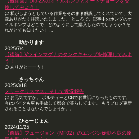
【最終回】Dio-ZXのオイルポンプとオートチョークを交
換してみよう！
私がしようとしている作業をそのまま解説してくれていて、大
変ありがたく拝読いたしました。 ところで、記事中のホンダのオ
イルポンプはどこで、どのようにして購入したのでしょうか？そ
れがとても知りたい！ ...
助かります
2025/7/4
【後編】Vツインマグナのタンクキャップを修理してみよ
う！
ありがとーーう！
さっちゃん
2025/3/18
メリークリスマス。そして近況報告
お元気ですか。 ボルティーとCBでお世話になったものです。
今はバイクも車も手放して都会で暮らしてます。 もうブログ更新
されることはないんでしょうか。。
ひゅーじょん
2024/11/25
【前編】フュージョン（MF02）のエンジン始動不良の原