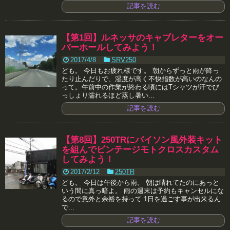
記事を読む
【第1回】ルネッサのキャブレターをオー
バーホールしてみよう！
2017/4/8
SRV250
ども。 今日もお疲れ様です。 朝からずっと雨が降っ
たり止んだりで、湿度が高く不快指数が高いのなんの
って。午前中の作業が終わる頃にはTシャツが汗でび
っしょり濡れるほど蒸し暑い...
記事を読む
【第8回】250TRにバイソン風外装キット
を組んでビンテージモトクロスカスタム
してみよう！
2017/2/12
250TR
ども。 今日は午後から雨。 朝は晴れてたのにあっと
いう間に真っ暗よ。 雨の週末は予約もキャンセルにな
るので意外と余裕を持って 1日を過ごす事が出来るん
で...
記事を読む