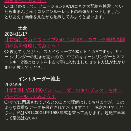
因を調べてみよう！
はじめまして。フュージョンのCDIコネクタ配線を検索してい
たら毒まんじゅうロシアンルーレットの画像がヒットしました。
とりあえず画像を見ながら配線してみようと思います。
土倉
2024/11/17
【前編】スカイウェイブ250（CJ44A）のロック機構の開
閉不良を修理してみよう！
教えてください。 スカイウェーブ400ｃｋ４５Aですが。キィ
ー シリンダーの動きが悪いので。中古のキィーシリンダーとスマ
ートキー2個のセットを中古で手に入れましたセット方法がわかり
ません教えてくださ...
イントルーダー池上
2024/5/6
【第5回】VS1400イントルーダーのキャブレターをオー
バーホールしてみよう！
すでに閉店されているとのことで理解はしておりますが、この
ような貴重なデータを保存されておりますこと、感謝させてくだ
さい。私はVS1400GLPF1988年式を乗ってあります。超絶古単車
にて部品はないの...