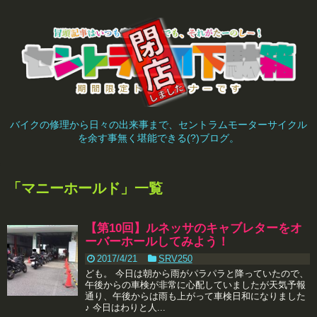
バイクの修理から日々の出来事まで、セントラムモーターサイクル
を余す事無く堪能できる(?)ブログ。
「
マニーホールド
」
一覧
【第10回】ルネッサのキャブレターをオ
ーバーホールしてみよう！
2017/4/21
SRV250
ども。 今日は朝から雨がパラパラと降っていたので、
午後からの車検が非常に心配していましたが天気予報
通り、午後からは雨も上がって車検日和になりました
♪ 今日はわりと人...