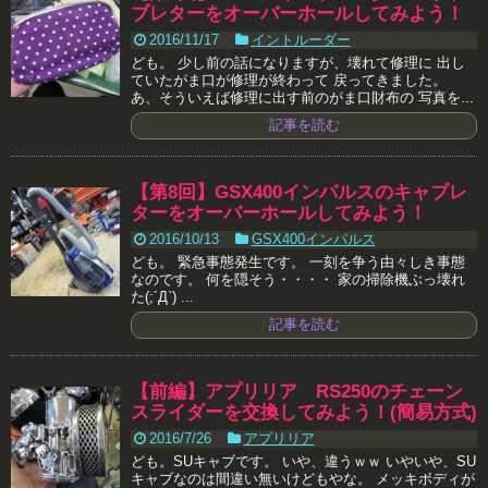
ブレターをオーバーホールしてみよう！
2016/11/17
イントルーダー
ども。 少し前の話になりますが、壊れて修理に 出し
ていたがま口が修理が終わって 戻ってきました。
あ、そういえば修理に出す前のがま口財布の 写真を...
記事を読む
【第8回】GSX400インパルスのキャブレ
ターをオーバーホールしてみよう！
2016/10/13
GSX400インパルス
ども。 緊急事態発生です。 一刻を争う由々しき事態
なのです。 何を隠そう・・・・ 家の掃除機ぶっ壊れ
た(;´Д`) ...
記事を読む
【前編】アプリリア RS250のチェーン
スライダーを交換してみよう！(簡易方式)
2016/7/26
アプリリア
ども。SUキャブです。 いや、違うｗｗ いやいや、SU
キャブなのは間違い無いけどもやな。 メッキボディが