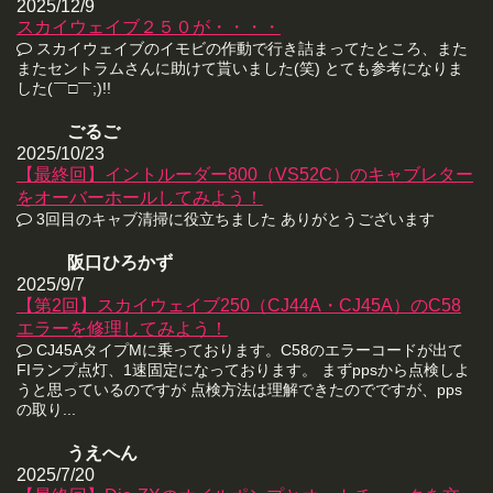
2025/12/9
スカイウェイブ２５０が・・・・
スカイウェイブのイモビの作動で行き詰まってたところ、また
またセントラムさんに助けて貰いました(笑) とても参考になりま
した(￣□￣;)!!
ごるご
2025/10/23
【最終回】イントルーダー800（VS52C）のキャブレター
をオーバーホールしてみよう！
3回目のキャブ清掃に役立ちました ありがとうございます
阪口ひろかず
2025/9/7
【第2回】スカイウェイブ250（CJ44A・CJ45A）のC58
エラーを修理してみよう！
CJ45AタイプMに乗っております。C58のエラーコードが出て
FIランプ点灯、1速固定になっております。 まずppsから点検しよ
うと思っているのですが 点検方法は理解できたのでですが、pps
の取り...
うえへん
2025/7/20