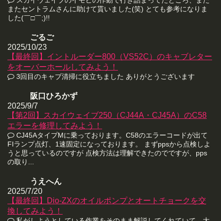
またセントラムさんに助けて貰いました(笑) とても参考になりま
した(￣□￣;)!!
ごるご
2025/10/23
【最終回】イントルーダー800（VS52C）のキャブレター
をオーバーホールしてみよう！
3回目のキャブ清掃に役立ちました ありがとうございます
阪口ひろかず
2025/9/7
【第2回】スカイウェイブ250（CJ44A・CJ45A）のC58
エラーを修理してみよう！
CJ45AタイプMに乗っております。C58のエラーコードが出て
FIランプ点灯、1速固定になっております。 まずppsから点検しよ
うと思っているのですが 点検方法は理解できたのでですが、pps
の取り...
うえへん
2025/7/20
【最終回】Dio-ZXのオイルポンプとオートチョークを交
換してみよう！
私がしようとしている作業をそのまま解説してくれていて、大