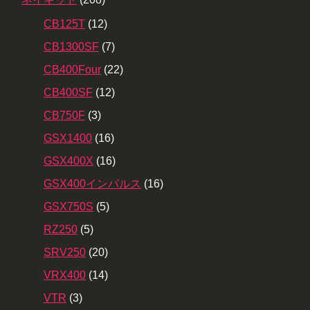
CB125T
(12)
CB1300SF
(7)
CB400Four
(22)
CB400SF
(12)
CB750F
(3)
GSX1400
(16)
GSX400X
(16)
GSX400インパルス
(16)
GSX750S
(5)
RZ250
(5)
SRV250
(20)
VRX400
(14)
VTR
(3)