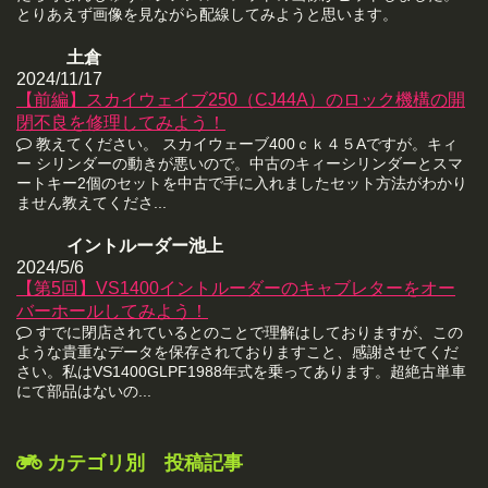
とりあえず画像を見ながら配線してみようと思います。
土倉
2024/11/17
【前編】スカイウェイブ250（CJ44A）のロック機構の開
閉不良を修理してみよう！
教えてください。 スカイウェーブ400ｃｋ４５Aですが。キィ
ー シリンダーの動きが悪いので。中古のキィーシリンダーとスマ
ートキー2個のセットを中古で手に入れましたセット方法がわかり
ません教えてくださ...
イントルーダー池上
2024/5/6
【第5回】VS1400イントルーダーのキャブレターをオー
バーホールしてみよう！
すでに閉店されているとのことで理解はしておりますが、この
ような貴重なデータを保存されておりますこと、感謝させてくだ
さい。私はVS1400GLPF1988年式を乗ってあります。超絶古単車
にて部品はないの...
カテゴリ別 投稿記事