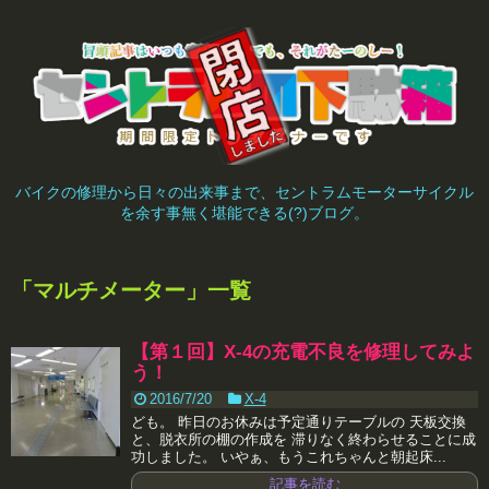
バイクの修理から日々の出来事まで、セントラムモーターサイクル
を余す事無く堪能できる(?)ブログ。
「
マルチメーター
」
一覧
【第１回】X-4の充電不良を修理してみよ
う！
2016/7/20
X-4
ども。 昨日のお休みは予定通りテーブルの 天板交換
と、脱衣所の棚の作成を 滞りなく終わらせることに成
功しました。 いやぁ、もうこれちゃんと朝起床...
記事を読む