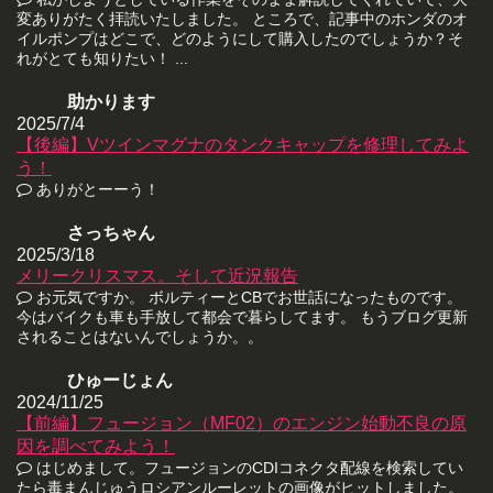
変ありがたく拝読いたしました。 ところで、記事中のホンダのオ
イルポンプはどこで、どのようにして購入したのでしょうか？そ
れがとても知りたい！ ...
助かります
2025/7/4
【後編】Vツインマグナのタンクキャップを修理してみよ
う！
ありがとーーう！
さっちゃん
2025/3/18
メリークリスマス。そして近況報告
お元気ですか。 ボルティーとCBでお世話になったものです。
今はバイクも車も手放して都会で暮らしてます。 もうブログ更新
されることはないんでしょうか。。
ひゅーじょん
2024/11/25
【前編】フュージョン（MF02）のエンジン始動不良の原
因を調べてみよう！
はじめまして。フュージョンのCDIコネクタ配線を検索してい
たら毒まんじゅうロシアンルーレットの画像がヒットしました。