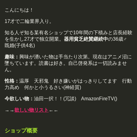
こんにちは！
17才で二輪業界入り。
知る人ぞ知る某有名ショップで10年間の下積みと店長経験
を生かし27才で独立開業。
器用貧乏絶賛継続中
の36歳♂
既婚(子供4名)
趣味：
興味が湧いた物は手当たり次第。現在はアニメ沼に
墜ちています。読書は好き。自己啓発系は一切読みませ
ん。
性格：
温厚 天邪鬼 好き嫌いがはっきりしてます 行動
力高め 何かと小うるさい(神経質)
今欲しい物：
油田一択！！(冗談) AmazonFireTV()
→→
欲しい物リスト
←←
ショップ概要