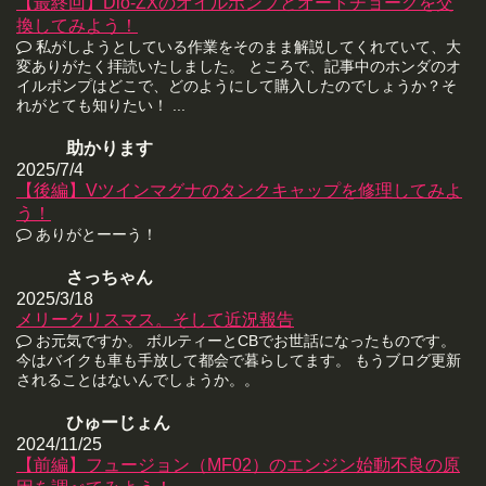
【最終回】Dio-ZXのオイルポンプとオートチョークを交
換してみよう！
私がしようとしている作業をそのまま解説してくれていて、大
変ありがたく拝読いたしました。 ところで、記事中のホンダのオ
イルポンプはどこで、どのようにして購入したのでしょうか？そ
れがとても知りたい！ ...
助かります
2025/7/4
【後編】Vツインマグナのタンクキャップを修理してみよ
う！
ありがとーーう！
さっちゃん
2025/3/18
メリークリスマス。そして近況報告
お元気ですか。 ボルティーとCBでお世話になったものです。
今はバイクも車も手放して都会で暮らしてます。 もうブログ更新
されることはないんでしょうか。。
ひゅーじょん
2024/11/25
【前編】フュージョン（MF02）のエンジン始動不良の原