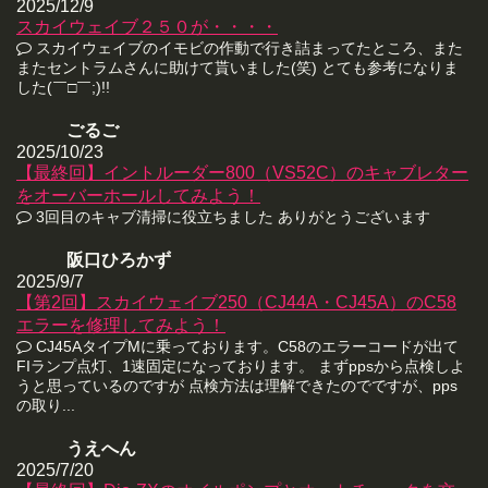
2025/12/9
スカイウェイブ２５０が・・・・
スカイウェイブのイモビの作動で行き詰まってたところ、また
またセントラムさんに助けて貰いました(笑) とても参考になりま
した(￣□￣;)!!
ごるご
2025/10/23
【最終回】イントルーダー800（VS52C）のキャブレター
をオーバーホールしてみよう！
3回目のキャブ清掃に役立ちました ありがとうございます
阪口ひろかず
2025/9/7
【第2回】スカイウェイブ250（CJ44A・CJ45A）のC58
エラーを修理してみよう！
CJ45AタイプMに乗っております。C58のエラーコードが出て
FIランプ点灯、1速固定になっております。 まずppsから点検しよ
うと思っているのですが 点検方法は理解できたのでですが、pps
の取り...
うえへん
2025/7/20