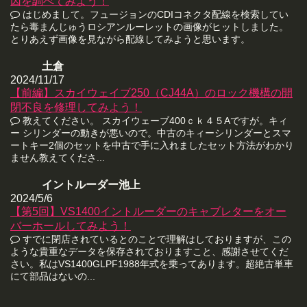
因を調べてみよう！
はじめまして。フュージョンのCDIコネクタ配線を検索してい
たら毒まんじゅうロシアンルーレットの画像がヒットしました。
とりあえず画像を見ながら配線してみようと思います。
土倉
2024/11/17
【前編】スカイウェイブ250（CJ44A）のロック機構の開
閉不良を修理してみよう！
教えてください。 スカイウェーブ400ｃｋ４５Aですが。キィ
ー シリンダーの動きが悪いので。中古のキィーシリンダーとスマ
ートキー2個のセットを中古で手に入れましたセット方法がわかり
ません教えてくださ...
イントルーダー池上
2024/5/6
【第5回】VS1400イントルーダーのキャブレターをオー
バーホールしてみよう！
すでに閉店されているとのことで理解はしておりますが、この
ような貴重なデータを保存されておりますこと、感謝させてくだ
さい。私はVS1400GLPF1988年式を乗ってあります。超絶古単車
にて部品はないの...