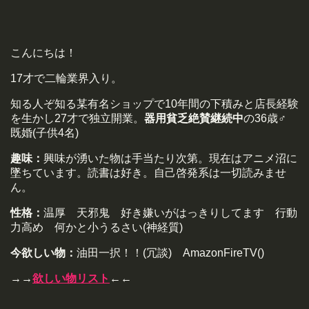
こんにちは！
17才で二輪業界入り。
知る人ぞ知る某有名ショップで10年間の下積みと店長経験
を生かし27才で独立開業。
器用貧乏絶賛継続中
の36歳♂
既婚(子供4名)
趣味：
興味が湧いた物は手当たり次第。現在はアニメ沼に
墜ちています。読書は好き。自己啓発系は一切読みませ
ん。
性格：
温厚 天邪鬼 好き嫌いがはっきりしてます 行動
力高め 何かと小うるさい(神経質)
今欲しい物：
油田一択！！(冗談) AmazonFireTV()
→→
欲しい物リスト
←←