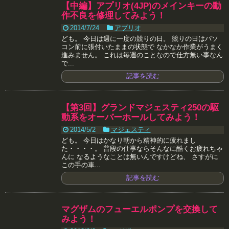
【中編】アプリオ(4JP)のメインキーの動
作不良を修理してみよう！
2014/7/24
アプリオ
ども。 今日は週に一度の競りの日。 競りの日はパソ
コン前に張付いたままの状態で なかなか作業がうまく
進みません。 これは毎週のことなので仕方無い事なん
で...
記事を読む
【第3回】グランドマジェスティ250の駆
動系をオーバーホールしてみよう！
2014/5/2
マジェスティ
ども。 今日はかなり朝から精神的に疲れまし
た・・・・。 普段の仕事ならそんなに酷くお疲れちゃ
んに なるようなことは無いんですけどね、 さすがに
この手の車...
記事を読む
マグザムのフューエルポンプを交換して
みよう！