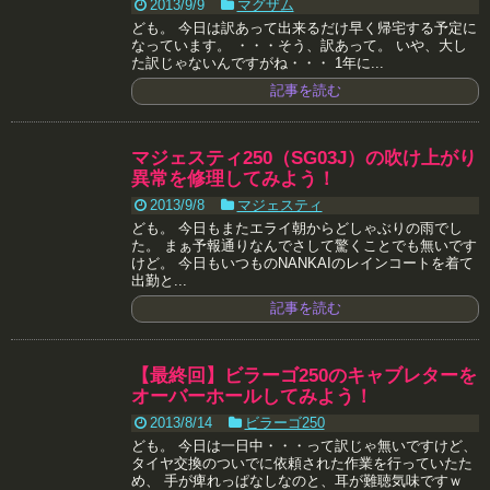
2013/9/9
マグザム
ども。 今日は訳あって出来るだけ早く帰宅する予定に
なっています。 ・・・そう、訳あって。 いや、大し
た訳じゃないんですがね・・・ 1年に...
記事を読む
マジェスティ250（SG03J）の吹け上がり
異常を修理してみよう！
2013/9/8
マジェスティ
ども。 今日もまたエライ朝からどしゃぶりの雨でし
た。 まぁ予報通りなんでさして驚くことでも無いです
けど。 今日もいつものNANKAIのレインコートを着て
出勤と...
記事を読む
【最終回】ビラーゴ250のキャブレターを
オーバーホールしてみよう！
2013/8/14
ビラーゴ250
ども。 今日は一日中・・・って訳じゃ無いですけど、
タイヤ交換のついでに依頼された作業を行っていたた
め、 手が痺れっぱなしなのと、耳が難聴気味ですｗ