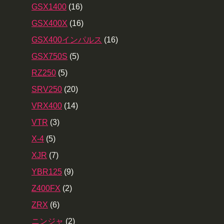
GSX1400
(16)
GSX400X
(16)
GSX400インパルス
(16)
GSX750S
(5)
RZ250
(5)
SRV250
(20)
VRX400
(14)
VTR
(3)
X-4
(5)
XJR
(7)
YBR125
(9)
Z400FX
(2)
ZRX
(6)
ニンジャ
(2)