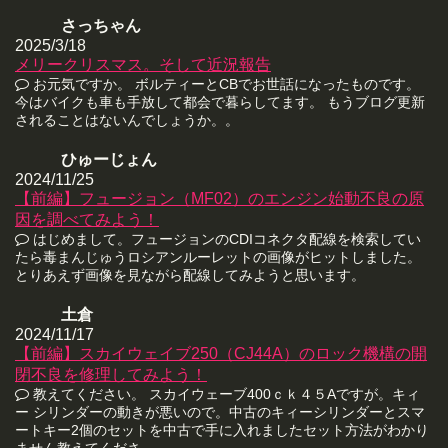
さっちゃん
2025/3/18
メリークリスマス。そして近況報告
お元気ですか。 ボルティーとCBでお世話になったものです。
今はバイクも車も手放して都会で暮らしてます。 もうブログ更新
されることはないんでしょうか。。
ひゅーじょん
2024/11/25
【前編】フュージョン（MF02）のエンジン始動不良の原
因を調べてみよう！
はじめまして。フュージョンのCDIコネクタ配線を検索してい
たら毒まんじゅうロシアンルーレットの画像がヒットしました。
とりあえず画像を見ながら配線してみようと思います。
土倉
2024/11/17
【前編】スカイウェイブ250（CJ44A）のロック機構の開
閉不良を修理してみよう！
教えてください。 スカイウェーブ400ｃｋ４５Aですが。キィ
ー シリンダーの動きが悪いので。中古のキィーシリンダーとスマ
ートキー2個のセットを中古で手に入れましたセット方法がわかり
ません教えてくださ...