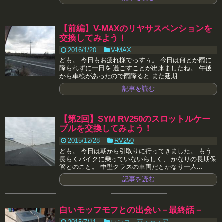
【前編】V-MAXのリヤサスペンションを
交換してみよう！
2016/1/20
V-MAX
ども。 今日もお疲れ様でっすぅ。 今日は何とか雨に
降られずに一日を 過ごすことが出来ましたね。 午後
から車検があったので雨降ると また延期...
記事を読む
【第2回】SYM RV250のスロットルケー
ブルを交換してみよう！
2015/12/28
RV250
ども。 今日は朝から引取りに行ってきました。 もう
長らくバイクに乗っていないらしく、 かなりの長期保
管とのこと。 中型クラスの車両だとかなり一人...
記事を読む
白いモッフモフとの出会い－最終話－
2015/7/11
ワンコ ▽・ｗ・▽