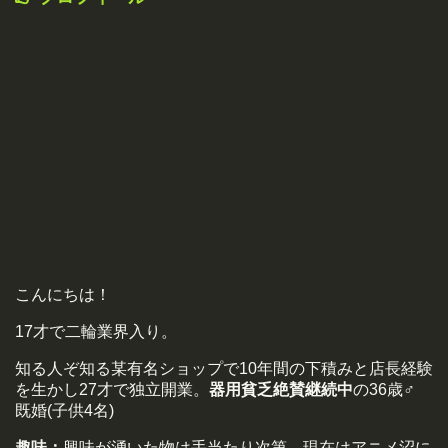
こんにちは！
17才で二輪業界入り。
知る人ぞ知る某有名ショップで10年間の下積みと店長経験
を生かし27才で独立開業。
器用貧乏絶賛継続中
の36歳♂
既婚(子供4名)
趣味：
興味が湧いた物は手当たり次第。現在はアニメ沼に