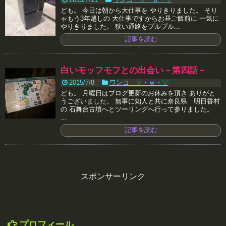
ども。 今日は朝から大仕事を やりきりました。 そり
ゃもう3年越しの 大仕事ですからお昼ご飯前に 一気に
やりきりました。 狭い通路をプルプル...
記事を読む
白いモッフモフとの出会い－第四話－
2015/7/8
ワンコ ▽・ｗ・▽
ども。 月曜日はブログ更新のお休みを頂き ありがと
うございました。 無事に知人と共に奈良県 明日香村
の 石舞台古墳へとツーリングへ行って参りました。
...
記事を読む
スポンサーリンク
プロフィール