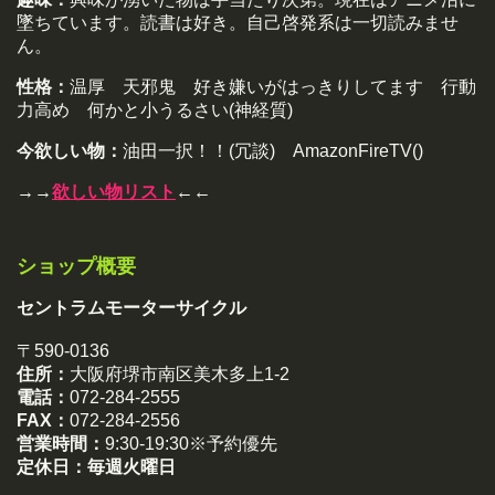
墜ちています。読書は好き。自己啓発系は一切読みませ
ん。
性格：
温厚 天邪鬼 好き嫌いがはっきりしてます 行動
力高め 何かと小うるさい(神経質)
今欲しい物：
油田一択！！(冗談) AmazonFireTV()
→→
欲しい物リスト
←←
ショップ概要
セントラムモーターサイクル
〒590-0136
住所：
大阪府堺市南区美木多上1-2
電話：
072-284-2555
FAX：
072-284-2556
営業時間：
9:30-19:30※予約優先
定休日：
毎週火曜日