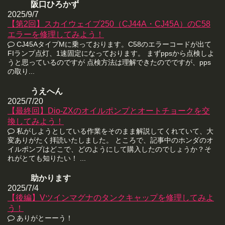
阪口ひろかず
2025/9/7
【第2回】スカイウェイブ250（CJ44A・CJ45A）のC58
エラーを修理してみよう！
CJ45AタイプMに乗っております。C58のエラーコードが出て
FIランプ点灯、1速固定になっております。 まずppsから点検しよ
うと思っているのですが 点検方法は理解できたのでですが、pps
の取り...
うえへん
2025/7/20
【最終回】Dio-ZXのオイルポンプとオートチョークを交
換してみよう！
私がしようとしている作業をそのまま解説してくれていて、大
変ありがたく拝読いたしました。 ところで、記事中のホンダのオ
イルポンプはどこで、どのようにして購入したのでしょうか？そ
れがとても知りたい！ ...
助かります
2025/7/4
【後編】Vツインマグナのタンクキャップを修理してみよ
う！
ありがとーーう！