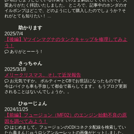
変ありがたく拝読いたしました。 ところで、記事中のホンダのオ
イルポンプはどこで、どのようにして購入したのでしょうか？そ
れがとても知りたい！ ...
助かります
2025/7/4
【後編】Vツインマグナのタンクキャップを修理してみよ
う！
ありがとーーう！
さっちゃん
2025/3/18
メリークリスマス。そして近況報告
お元気ですか。 ボルティーとCBでお世話になったものです。
今はバイクも車も手放して都会で暮らしてます。 もうブログ更新
されることはないんでしょうか。。
ひゅーじょん
2024/11/25
【前編】フュージョン（MF02）のエンジン始動不良の原
因を調べてみよう！
はじめまして。フュージョンのCDIコネクタ配線を検索してい
たら毒まんじゅうロシアンルーレットの画像がヒットしました。