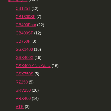
CB125T
(12)
CB1300SF
(7)
CB400Four
(22)
CB400SF
(12)
CB750F
(3)
GSX1400
(16)
GSX400X
(16)
GSX400インパルス
(16)
GSX750S
(5)
RZ250
(5)
SRV250
(20)
VRX400
(14)
VTR
(3)