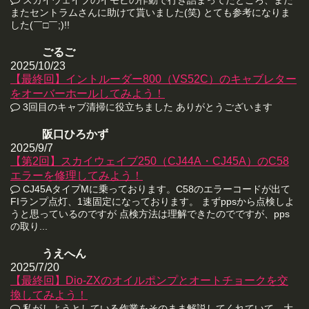
またセントラムさんに助けて貰いました(笑) とても参考になりま
した(￣□￣;)!!
ごるご
2025/10/23
【最終回】イントルーダー800（VS52C）のキャブレター
をオーバーホールしてみよう！
3回目のキャブ清掃に役立ちました ありがとうございます
阪口ひろかず
2025/9/7
【第2回】スカイウェイブ250（CJ44A・CJ45A）のC58
エラーを修理してみよう！
CJ45AタイプMに乗っております。C58のエラーコードが出て
FIランプ点灯、1速固定になっております。 まずppsから点検しよ
うと思っているのですが 点検方法は理解できたのでですが、pps
の取り...
うえへん
2025/7/20
【最終回】Dio-ZXのオイルポンプとオートチョークを交
換してみよう！
私がしようとしている作業をそのまま解説してくれていて、大