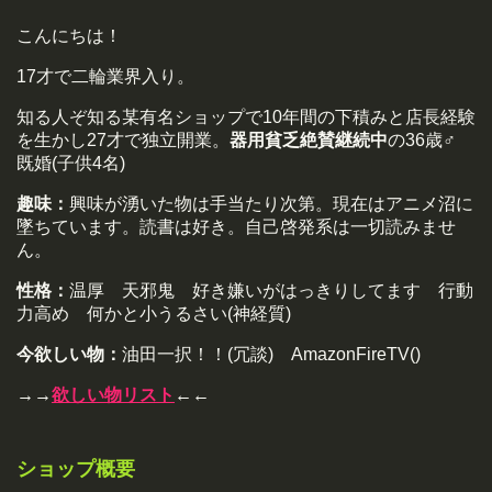
こんにちは！
17才で二輪業界入り。
知る人ぞ知る某有名ショップで10年間の下積みと店長経験
を生かし27才で独立開業。
器用貧乏絶賛継続中
の36歳♂
既婚(子供4名)
趣味：
興味が湧いた物は手当たり次第。現在はアニメ沼に
墜ちています。読書は好き。自己啓発系は一切読みませ
ん。
性格：
温厚 天邪鬼 好き嫌いがはっきりしてます 行動
力高め 何かと小うるさい(神経質)
今欲しい物：
油田一択！！(冗談) AmazonFireTV()
→→
欲しい物リスト
←←
ショップ概要