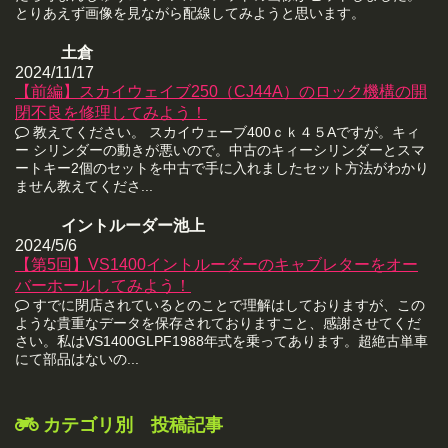
とりあえず画像を見ながら配線してみようと思います。
土倉
2024/11/17
【前編】スカイウェイブ250（CJ44A）のロック機構の開
閉不良を修理してみよう！
教えてください。 スカイウェーブ400ｃｋ４５Aですが。キィ
ー シリンダーの動きが悪いので。中古のキィーシリンダーとスマ
ートキー2個のセットを中古で手に入れましたセット方法がわかり
ません教えてくださ...
イントルーダー池上
2024/5/6
【第5回】VS1400イントルーダーのキャブレターをオー
バーホールしてみよう！
すでに閉店されているとのことで理解はしておりますが、この
ような貴重なデータを保存されておりますこと、感謝させてくだ
さい。私はVS1400GLPF1988年式を乗ってあります。超絶古単車
にて部品はないの...
カテゴリ別 投稿記事