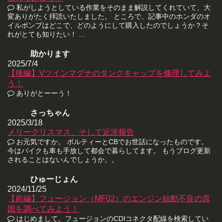
私がしようとしている作業をそのまま解説してくれていて、大
変ありがたく拝読いたしました。 ところで、記事中のホンダのオ
イルポンプはどこで、どのようにして購入したのでしょうか？そ
れがとても知りたい！ ...
助かります
2025/7/4
【後編】Vツインマグナのタンクキャップを修理してみよ
う！
ありがとーーう！
さっちゃん
2025/3/18
メリークリスマス。そして近況報告
お元気ですか。 ボルティーとCBでお世話になったものです。
今はバイクも車も手放して都会で暮らしてます。 もうブログ更新
されることはないんでしょうか。。
ひゅーじょん
2024/11/25
【前編】フュージョン（MF02）のエンジン始動不良の原
因を調べてみよう！
はじめまして。フュージョンのCDIコネクタ配線を検索してい