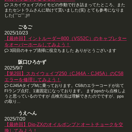
スカイウェイブのイモビの作動で行き詰まってたところ、また
またセントラムさんに助けて貰いました(笑) とても参考になりま
した(￣□￣;)!!
ごるご
2025/10/23
【最終回】イントルーダー800（VS52C）のキャブレター
をオーバーホールしてみよう！
3回目のキャブ清掃に役立ちました ありがとうございます
阪口ひろかず
2025/9/7
【第2回】スカイウェイブ250（CJ44A・CJ45A）のC58
エラーを修理してみよう！
CJ45AタイプMに乗っております。C58のエラーコードが出て
FIランプ点灯、1速固定になっております。 まずppsから点検しよ
うと思っているのですが 点検方法は理解できたのでですが、pps
の取り...
うえへん
2025/7/20
【最終回】Dio-ZXのオイルポンプとオートチョークを交
換してみよう！