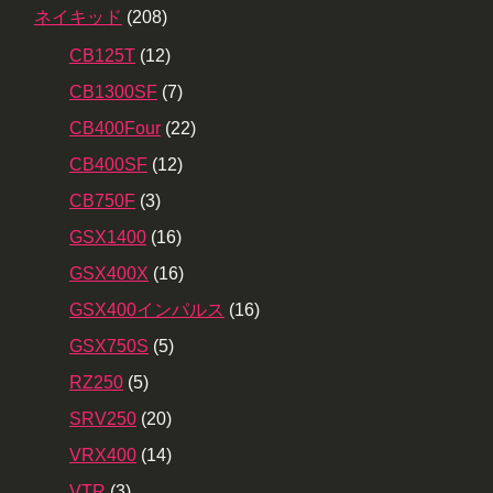
ネイキッド
(208)
CB125T
(12)
CB1300SF
(7)
CB400Four
(22)
CB400SF
(12)
CB750F
(3)
GSX1400
(16)
GSX400X
(16)
GSX400インパルス
(16)
GSX750S
(5)
RZ250
(5)
SRV250
(20)
VRX400
(14)
VTR
(3)