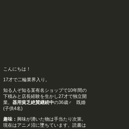
こんにちは！
17才で二輪業界入り。
知る人ぞ知る某有名ショップで10年間の
下積みと店長経験を生かし27才で独立開
業。
器用貧乏絶賛継続中
の36歳♂ 既婚
(子供4名)
趣味：
興味が湧いた物は手当たり次第。
現在はアニメ沼に墜ちています。読書は