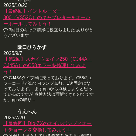
2025/10/23
【最終回】イントルーダー
800（VS52C）のキャブレターをオーバ
ーホールしてみよう！
3回目のキャブ清掃に役立ちました ありがと
うございます
阪口ひろかず
2025/9/7
【第2回】スカイウェイブ250（CJ44A・
CJ45A）のC58エラーを修理してみよ
う！
CJ45AタイプMに乗っております。C58のエ
ラーコードが出てFIランプ点灯、1速固定にな
っております。 まずppsから点検しようと思っ
ているのですが 点検方法は理解できたのでです
が、ppsの取り...
うえへん
2025/7/20
【最終回】Dio-ZXのオイルポンプとオー
トチョークを交換してみよう！
私がしようとしている作業をそのまま解説し