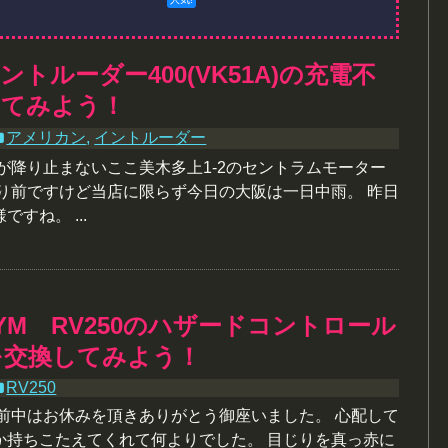
トルーダー400(VK51A)の充電不
してみよう！
アメリカン
,
イントルーダー
が降り止まないここ美木多上1-2のセントラムモーター
たり前ですけど当店に限らず今日の大阪は一日中雨。 昨日
すね。 ...
YM RV250のハザードコントロール
を交換してみよう！
RV250
午前中はお休みを頂きありがとう御座いました。 心配して
か持ちこたえてくれて何よりでした。 目じりを真っ赤に