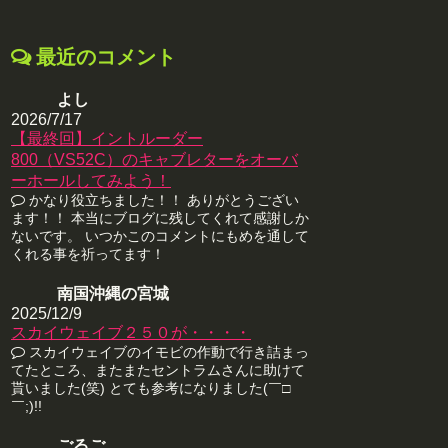
最近のコメント
よし
2026/7/17
【最終回】イントルーダー
800（VS52C）のキャブレターをオーバ
ーホールしてみよう！
かなり役立ちました！！ ありがとうござい
ます！！ 本当にブログに残してくれて感謝しか
ないです。 いつかこのコメントにもめを通して
くれる事を祈ってます！
南国沖縄の宮城
2025/12/9
スカイウェイブ２５０が・・・・
スカイウェイブのイモビの作動で行き詰まっ
てたところ、またまたセントラムさんに助けて
貰いました(笑) とても参考になりました(￣□
￣;)!!
ごるご