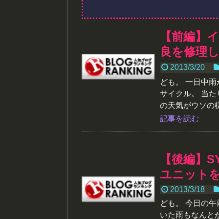
【前編】イン
良を修理
2013/3/20
ども。 一日中雨
サイクル。 当
の天気がウソの様で
記事を読む
【後編】S
ユニット
2013/3/18
ども。 今日の
いた雨もなんと