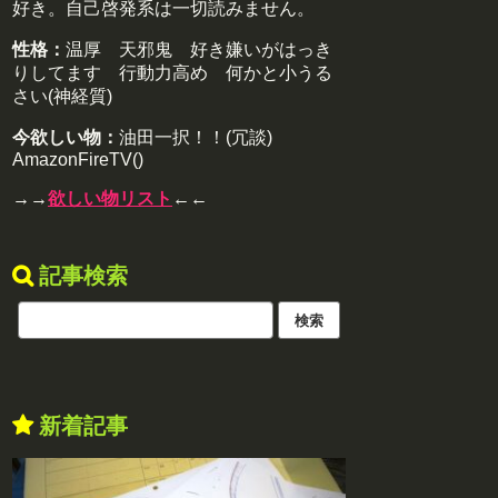
好き。自己啓発系は一切読みません。
性格：
温厚 天邪鬼 好き嫌いがはっき
りしてます 行動力高め 何かと小うる
さい(神経質)
今欲しい物：
油田一択！！(冗談)
AmazonFireTV()
→→
欲しい物リスト
←←
記事検索
新着記事