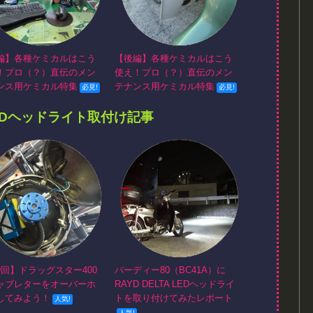
編】各種ケミカルはこう
【後編】各種ケミカルはこう
！プロ（？）直伝のメン
使え！プロ（？）直伝のメン
ンス用ケミカル特集
テナンス用ケミカル特集
EDヘッドライト取付け記事
9回】ドラッグスター400
バーディー80（BC41A）に
ャブレターをオーバーホ
RAYD DELTA LEDヘッドライ
してみよう！
トを取り付けてみたレポート