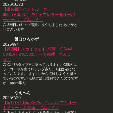
2025/10/23
【最終回】イントルーダー
800（VS52C）のキャブレターをオーバ
ーホールしてみよう！
3回目のキャブ清掃に役立ちました ありがと
うございます
阪口ひろかず
2025/9/7
【第2回】スカイウェイブ250（CJ44A・
CJ45A）のC58エラーを修理してみよ
う！
CJ45AタイプMに乗っております。C58のエ
ラーコードが出てFIランプ点灯、1速固定にな
っております。 まずppsから点検しようと思っ
ているのですが 点検方法は理解できたのでです
が、ppsの取り...
うえへん
2025/7/20
【最終回】Dio-ZXのオイルポンプとオー
トチョークを交換してみよう！
私がしようとしている作業をそのまま解説し