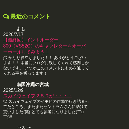
最近のコメント
よし
2026/7/17
【最終回】イントルーダー
800（VS52C）のキャブレターをオーバ
ーホールしてみよう！
かなり役立ちました！！ ありがとうござい
ます！！ 本当にブログに残してくれて感謝しか
ないです。 いつかこのコメントにもめを通して
くれる事を祈ってます！
南国沖縄の宮城
2025/12/9
スカイウェイブ２５０が・・・・
スカイウェイブのイモビの作動で行き詰まっ
てたところ、またまたセントラムさんに助けて
貰いました(笑) とても参考になりました(￣□
￣;)!!
ごるご