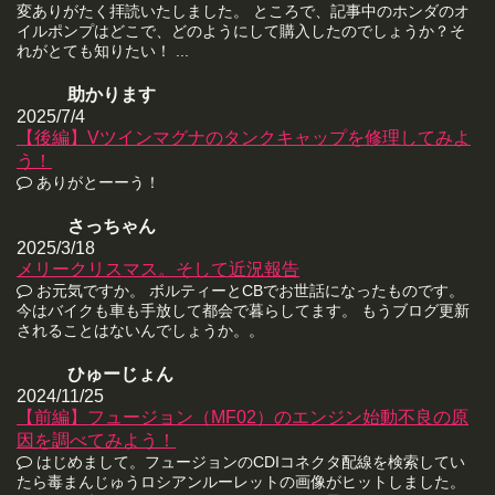
変ありがたく拝読いたしました。 ところで、記事中のホンダのオ
イルポンプはどこで、どのようにして購入したのでしょうか？そ
れがとても知りたい！ ...
助かります
2025/7/4
【後編】Vツインマグナのタンクキャップを修理してみよ
う！
ありがとーーう！
さっちゃん
2025/3/18
メリークリスマス。そして近況報告
お元気ですか。 ボルティーとCBでお世話になったものです。
今はバイクも車も手放して都会で暮らしてます。 もうブログ更新
されることはないんでしょうか。。
ひゅーじょん
2024/11/25
【前編】フュージョン（MF02）のエンジン始動不良の原
因を調べてみよう！
はじめまして。フュージョンのCDIコネクタ配線を検索してい
たら毒まんじゅうロシアンルーレットの画像がヒットしました。