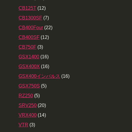
CB125T
(12)
CB1300SF
(7)
CB400Four
(22)
CB400SF
(12)
CB750F
(3)
GSX1400
(16)
GSX400X
(16)
GSX400インパルス
(16)
GSX750S
(5)
RZ250
(5)
SRV250
(20)
VRX400
(14)
VTR
(3)