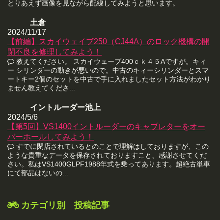
とりあえず画像を見ながら配線してみようと思います。
土倉
2024/11/17
【前編】スカイウェイブ250（CJ44A）のロック機構の開
閉不良を修理してみよう！
教えてください。 スカイウェーブ400ｃｋ４５Aですが。キィ
ー シリンダーの動きが悪いので。中古のキィーシリンダーとスマ
ートキー2個のセットを中古で手に入れましたセット方法がわかり
ません教えてくださ...
イントルーダー池上
2024/5/6
【第5回】VS1400イントルーダーのキャブレターをオー
バーホールしてみよう！
すでに閉店されているとのことで理解はしておりますが、この
ような貴重なデータを保存されておりますこと、感謝させてくだ
さい。私はVS1400GLPF1988年式を乗ってあります。超絶古単車
にて部品はないの...
カテゴリ別 投稿記事