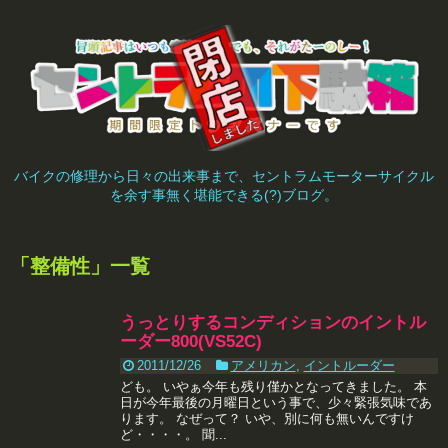
バイクの修理から日々の出来事まで、セントラムモーターサイクル
を余す事無く堪能できる(?)ブログ。
「
整備性
」
一覧
うっとりするコンディションのイントル
ーダー800(VS52C)
2011/12/26
アメリカン
,
イントルーダー
ども。 いやぁ今年も残り僅かとなってきました。 本
日が今年最後の月曜日という事で、少々緊張気味であ
ります。 なぜって？ いや、別に何も無いんですけ
ど・・・・。 聞...