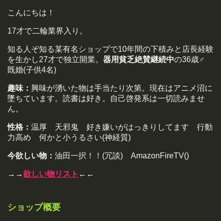
こんにちは！
17才で二輪業界入り。
知る人ぞ知る某有名ショップで10年間の下積みと店長経験
を生かし27才で独立開業。
器用貧乏絶賛継続中
の36歳♂
既婚(子供4名)
趣味：
興味が湧いた物は手当たり次第。現在はアニメ沼に
墜ちています。読書は好き。自己啓発系は一切読みませ
ん。
性格：
温厚 天邪鬼 好き嫌いがはっきりしてます 行動
力高め 何かと小うるさい(神経質)
今欲しい物：
油田一択！！(冗談) AmazonFireTV()
→→
欲しい物リスト
←←
ショップ概要