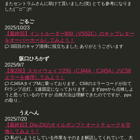
またセントラムさんに助けて貰いました(笑) とても参考になりま
した(￣□￣;)!!
ごるご
2025/10/23
【最終回】イントルーダー800（VS52C）のキャブレター
をオーバーホールしてみよう！
3回目のキャブ清掃に役立ちました ありがとうございます
阪口ひろかず
2025/9/7
【第2回】スカイウェイブ250（CJ44A・CJ45A）のC58
エラーを修理してみよう！
CJ45AタイプMに乗っております。C58のエラーコードが出て
FIランプ点灯、1速固定になっております。 まずppsから点検しよ
うと思っているのですが 点検方法は理解できたのでですが、pps
の取り...
うえへん
2025/7/20
【最終回】Dio-ZXのオイルポンプとオートチョークを交
換してみよう！
私がしようとしている作業をそのまま解説してくれていて、大