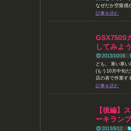
なぜだか空腹感が凄
記事を読む
GSX75
してみよ
2013/10/16
ども。 寒い寒
(もう10月中旬
店の表で作業すると
記事を読む
【後編】ス
ーキラン
2013/9/12