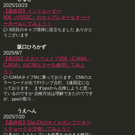
2025/10/23
【最終回】イントルーダー
800（VS52C）のキャブレターをオーバ
ーホールしてみよう！
3回目のキャブ清掃に役立ちました ありがと
うございます
阪口ひろかず
2025/9/7
【第2回】スカイウェイブ250（CJ44A・
CJ45A）のC58エラーを修理してみよ
う！
CJ45AタイプMに乗っております。C58のエ
ラーコードが出てFIランプ点灯、1速固定にな
っております。 まずppsから点検しようと思っ
ているのですが 点検方法は理解できたのでです
が、ppsの取り...
うえへん
2025/7/20
【最終回】Dio-ZXのオイルポンプとオー
トチョークを交換してみよう！
私がしようとしている作業をそのまま解説し