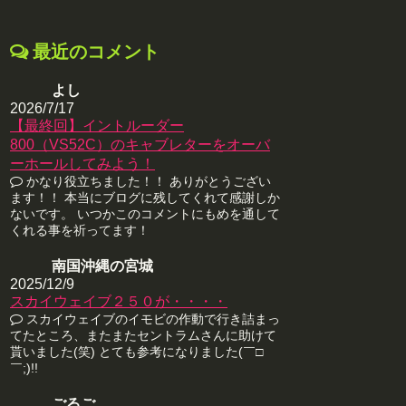
最近のコメント
よし
2026/7/17
【最終回】イントルーダー
800（VS52C）のキャブレターをオーバ
ーホールしてみよう！
かなり役立ちました！！ ありがとうござい
ます！！ 本当にブログに残してくれて感謝しか
ないです。 いつかこのコメントにもめを通して
くれる事を祈ってます！
南国沖縄の宮城
2025/12/9
スカイウェイブ２５０が・・・・
スカイウェイブのイモビの作動で行き詰まっ
てたところ、またまたセントラムさんに助けて
貰いました(笑) とても参考になりました(￣□
￣;)!!
ごるご