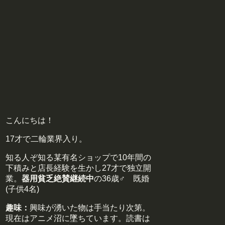
こんにちは！
17才で二輪業界入り。
知る人ぞ知る某有名ショップで10年間の
下積みと店長経験を生かし27才で独立開
業。
器用貧乏絶賛継続中
の36歳♂ 既婚
(子供4名)
趣味：
興味が湧いた物は手当たり次第。
現在はアニメ沼に墜ちています。読書は