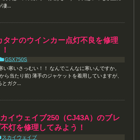
...
0Sカタナのウインカー点灯不良を修理
う！
GSX750S
い寒い寒いさっむい！！ なんでこんなに寒いんですか。
だから当たり前) 薄手のジャケットを着用していますが、
ガク...
カイウェイブ250（CJ43A）のブレ
プ不灯を修理してみよう！
スカイウェイブ