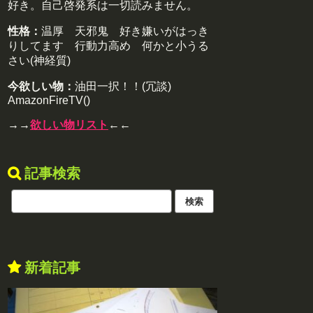
好き。自己啓発系は一切読みません。
性格：
温厚 天邪鬼 好き嫌いがはっき
りしてます 行動力高め 何かと小うる
さい(神経質)
今欲しい物：
油田一択！！(冗談)
AmazonFireTV()
→→
欲しい物リスト
←←
記事検索
新着記事