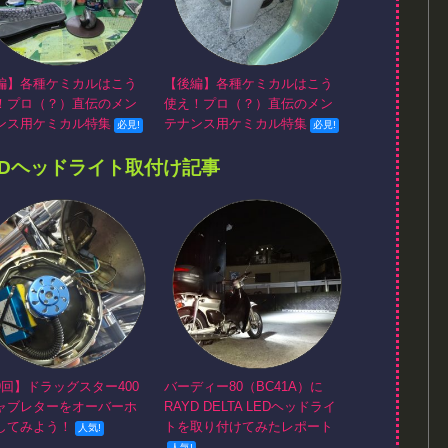
編】各種ケミカルはこう
【後編】各種ケミカルはこう
！プロ（？）直伝のメン
使え！プロ（？）直伝のメン
ンス用ケミカル特集
テナンス用ケミカル特集
EDヘッドライト取付け記事
9回】ドラッグスター400
バーディー80（BC41A）に
ャブレターをオーバーホ
RAYD DELTA LEDヘッドライ
してみよう！
トを取り付けてみたレポート