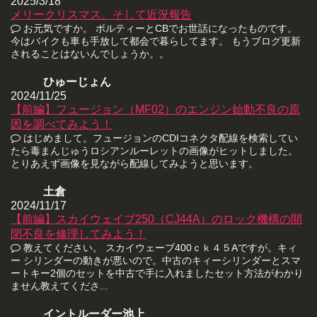
2025/3/18
メリークリスマス。そして近況報告
お元気ですか。 ボルティーとCBでお世話になったものです。
今はバイクも車も手放して都会で暮らしてます。 もうブログ更新
されることはないんでしょうか。。
ひゅーじょん
2024/11/25
【前編】フュージョン（MF02）のエンジン始動不良の原
因を調べてみよう！
はじめまして。フュージョンのCDIコネクタ配線を検索してい
たら毒まんじゅうロシアンルーレットの画像がヒットしました。
とりあえず画像を見ながら配線してみようと思います。
土倉
2024/11/17
【前編】スカイウェイブ250（CJ44A）のロック機構の開
閉不良を修理してみよう！
教えてください。 スカイウェーブ400ｃｋ４５Aですが。キィ
ー シリンダーの動きが悪いので。中古のキィーシリンダーとスマ
ートキー2個のセットを中古で手に入れましたセット方法がわかり
ません教えてくださ...
イントルーダー池上