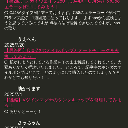
【第2回】スカイウェイブ250（CJ44A・CJ45A）のC58
エラーを修理してみよう！
CJ45AタイプMに乗っております。C58のエラーコードが出て
FIランプ点灯、1速固定になっております。 まずppsから点検しよ
うと思っているのですが 点検方法は理解できたのでですが、pps
の取り...
うえへん
2025/7/20
【最終回】Dio-ZXのオイルポンプとオートチョークを交
換してみよう！
私がしようとしている作業をそのまま解説してくれていて、大
変ありがたく拝読いたしました。 ところで、記事中のホンダのオ
イルポンプはどこで、どのようにして購入したのでしょうか？そ
れがとても知りたい！ ...
助かります
2025/7/4
【後編】Vツインマグナのタンクキャップを修理してみよ
う！
ありがとーーう！
さっちゃん