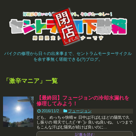
バイクの修理から日々の出来事まで、セントラムモーターサイクル
を余す事無く堪能できる(?)ブログ。
「
激辛マニア
」
一覧
【最終回】フュージョンの冷却水漏れを
修理してみよう！
2016/11/2
フュージョン
ども。 めっちゃ快晴ｗ 日中は汗ばむほどの陽気で久
し振りの 晴天でした(´･∀･`)♪ 良いね良いね。 いつまで
もこんな汗ばむ陽気が続けば良いのに...
記事を読む