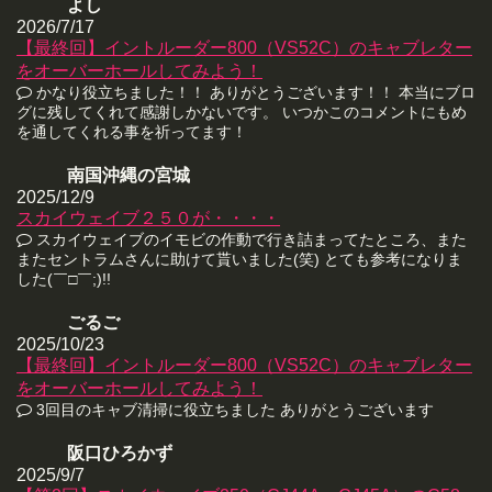
よし
2026/7/17
【最終回】イントルーダー800（VS52C）のキャブレター
をオーバーホールしてみよう！
かなり役立ちました！！ ありがとうございます！！ 本当にブロ
グに残してくれて感謝しかないです。 いつかこのコメントにもめ
を通してくれる事を祈ってます！
南国沖縄の宮城
2025/12/9
スカイウェイブ２５０が・・・・
スカイウェイブのイモビの作動で行き詰まってたところ、また
またセントラムさんに助けて貰いました(笑) とても参考になりま
した(￣□￣;)!!
ごるご
2025/10/23
【最終回】イントルーダー800（VS52C）のキャブレター
をオーバーホールしてみよう！
3回目のキャブ清掃に役立ちました ありがとうございます
阪口ひろかず
2025/9/7