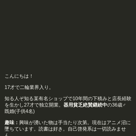
こんにちは！
17才で二輪業界入り。
知る人ぞ知る某有名ショップで10年間の下積みと店長経験
を生かし27才で独立開業。
器用貧乏絶賛継続中
の36歳♂
既婚(子供4名)
趣味：
興味が湧いた物は手当たり次第。現在はアニメ沼に
墜ちています。読書は好き。自己啓発系は一切読みませ
ん。