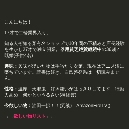
こんにちは！
17才で二輪業界入り。
知る人ぞ知る某有名ショップで10年間の下積みと店長経験
を生かし27才で独立開業。
器用貧乏絶賛継続中
の36歳♂
既婚(子供4名)
趣味：
興味が湧いた物は手当たり次第。現在はアニメ沼に
墜ちています。読書は好き。自己啓発系は一切読みませ
ん。
性格：
温厚 天邪鬼 好き嫌いがはっきりしてます 行動
力高め 何かと小うるさい(神経質)
今欲しい物：
油田一択！！(冗談) AmazonFireTV()
→→
欲しい物リスト
←←