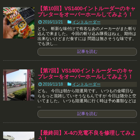
【第10回】VS1400イントルーダーのキャ
ブレターをオーバーホールしてみよう！
2016/11/21
イントルーダー
ども。 斬新な味付けで有名なあのメーカーがまた斬り
込んで来ました。 今回の斬り込み隊長はねぇ、期待は
出来ないけどまだ食すには 問題は無さそうな味です。
でも決し...
記事を読む
【第7回】VS1400イントルーダーのキャ
ブレターをオーバーホールしてみよう！
2016/11/18
イントルーダー
ども。 今日は朝から陸運局です。 いつもの金曜日な
らもっと混雑していそうなもんですが 今日は随分と空
いてました。 いつも陸運局に行く時は予め書類などは
...
記事を読む
【最終回】X-4の充電不良を修理してみよ
う！