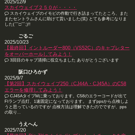
2025/12/9
スカイウェイブ２５０が・・・・
スカイウェイブのイモビの作動で行き詰まってたところ、また
またセントラムさんに助けて貰いました(笑) とても参考になりま
した(￣□￣;)!!
ごるご
2025/10/23
【最終回】イントルーダー800（VS52C）のキャブレター
をオーバーホールしてみよう！
3回目のキャブ清掃に役立ちました ありがとうございます
阪口ひろかず
2025/9/7
【第2回】スカイウェイブ250（CJ44A・CJ45A）のC58
エラーを修理してみよう！
CJ45AタイプMに乗っております。C58のエラーコードが出て
FIランプ点灯、1速固定になっております。 まずppsから点検しよ
うと思っているのですが 点検方法は理解できたのでですが、pps
の取り...
うえへん
2025/7/20