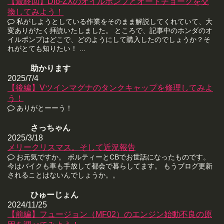
【最終回】Dio-ZXのオイルポンプとオートチョークを交
換してみよう！
私がしようとしている作業をそのまま解説してくれていて、大
変ありがたく拝読いたしました。 ところで、記事中のホンダのオ
イルポンプはどこで、どのようにして購入したのでしょうか？そ
れがとても知りたい！ ...
助かります
2025/7/4
【後編】Vツインマグナのタンクキャップを修理してみよ
う！
ありがとーーう！
さっちゃん
2025/3/18
メリークリスマス。そして近況報告
お元気ですか。 ボルティーとCBでお世話になったものです。
今はバイクも車も手放して都会で暮らしてます。 もうブログ更新
されることはないんでしょうか。。
ひゅーじょん
2024/11/25
【前編】フュージョン（MF02）のエンジン始動不良の原