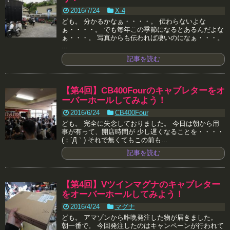
2016/7/24
X-4
ども。 分かるかなぁ・・・・。 伝わらないよな
ぁ・・・・。 でも毎年この季節になるとあるんだよな
ぁ・・・。 写真からも伝われば凄いのになぁ・・・。
...
記事を読む
【第4回】CB400Fourのキャブレターをオ
ーバーホールしてみよう！
2016/6/24
CB400Four
ども。 完全に失念しておりました。 今日は朝から用
事が有って、開店時間が 少し遅くなることを・・・・
(；´Д｀) それで無くてもこの前も...
記事を読む
【第4回】Vツインマグナのキャブレター
をオーバーホールしてみよう！
2016/4/24
マグナ
ども。 アマゾンから昨晩発注した物が届きました。
朝一番で。 今回発注したのはキャンペーンが行われて