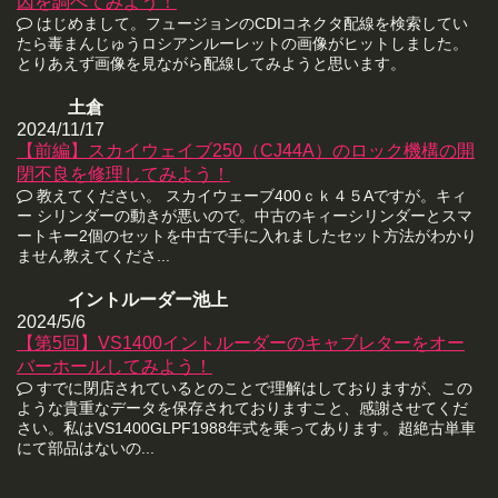
因を調べてみよう！
はじめまして。フュージョンのCDIコネクタ配線を検索してい
たら毒まんじゅうロシアンルーレットの画像がヒットしました。
とりあえず画像を見ながら配線してみようと思います。
土倉
2024/11/17
【前編】スカイウェイブ250（CJ44A）のロック機構の開
閉不良を修理してみよう！
教えてください。 スカイウェーブ400ｃｋ４５Aですが。キィ
ー シリンダーの動きが悪いので。中古のキィーシリンダーとスマ
ートキー2個のセットを中古で手に入れましたセット方法がわかり
ません教えてくださ...
イントルーダー池上
2024/5/6
【第5回】VS1400イントルーダーのキャブレターをオー
バーホールしてみよう！
すでに閉店されているとのことで理解はしておりますが、この
ような貴重なデータを保存されておりますこと、感謝させてくだ
さい。私はVS1400GLPF1988年式を乗ってあります。超絶古単車
にて部品はないの...