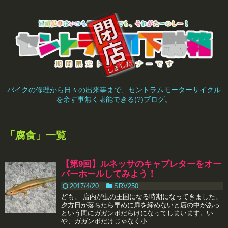
バイクの修理から日々の出来事まで、セントラムモーターサイクル
を余す事無く堪能できる(?)ブログ。
「
腐食
」
一覧
【第9回】ルネッサのキャブレターをオー
バーホールしてみよう！
2017/4/20
SRV250
ども。 店内が虫の王国になる時期になってきました。
夕方日が落ちたら早めに扉を締めないと店の中があっ
という間にガガンボだらけになってしまいます。い
や、ガガンボだけじゃなく小...