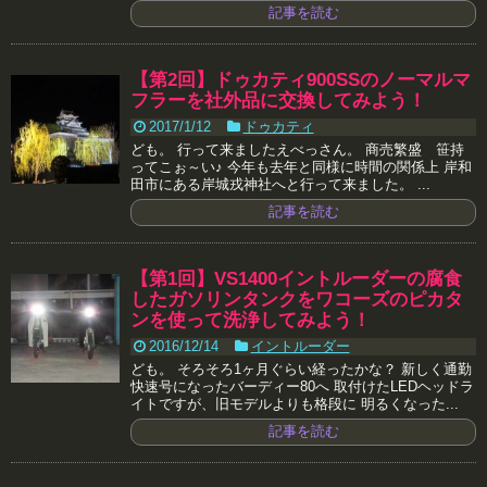
記事を読む
【第2回】ドゥカティ900SSのノーマルマ
フラーを社外品に交換してみよう！
2017/1/12
ドゥカティ
ども。 行って来ましたえべっさん。 商売繁盛 笹持
ってこぉ～い♪ 今年も去年と同様に時間の関係上 岸和
田市にある岸城戎神社へと行って来ました。 ...
記事を読む
【第1回】VS1400イントルーダーの腐食
したガソリンタンクをワコーズのピカタ
ンを使って洗浄してみよう！
2016/12/14
イントルーダー
ども。 そろそろ1ヶ月ぐらい経ったかな？ 新しく通勤
快速号になったバーディー80へ 取付けたLEDヘッドラ
イトですが、旧モデルよりも格段に 明るくなった...
記事を読む