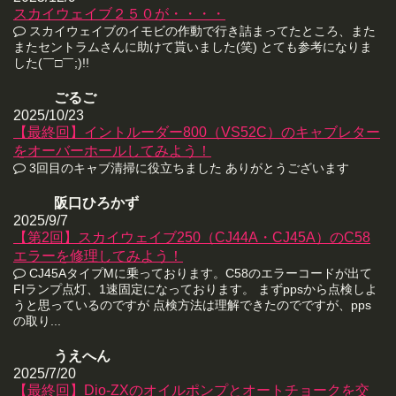
スカイウェイブ２５０が・・・・
スカイウェイブのイモビの作動で行き詰まってたところ、また
またセントラムさんに助けて貰いました(笑) とても参考になりま
した(￣□￣;)!!
ごるご
2025/10/23
【最終回】イントルーダー800（VS52C）のキャブレター
をオーバーホールしてみよう！
3回目のキャブ清掃に役立ちました ありがとうございます
阪口ひろかず
2025/9/7
【第2回】スカイウェイブ250（CJ44A・CJ45A）のC58
エラーを修理してみよう！
CJ45AタイプMに乗っております。C58のエラーコードが出て
FIランプ点灯、1速固定になっております。 まずppsから点検しよ
うと思っているのですが 点検方法は理解できたのでですが、pps
の取り...
うえへん
2025/7/20
【最終回】Dio-ZXのオイルポンプとオートチョークを交