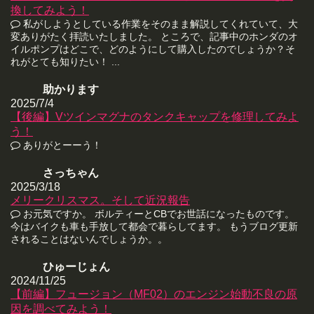
換してみよう！
私がしようとしている作業をそのまま解説してくれていて、大
変ありがたく拝読いたしました。 ところで、記事中のホンダのオ
イルポンプはどこで、どのようにして購入したのでしょうか？そ
れがとても知りたい！ ...
助かります
2025/7/4
【後編】Vツインマグナのタンクキャップを修理してみよ
う！
ありがとーーう！
さっちゃん
2025/3/18
メリークリスマス。そして近況報告
お元気ですか。 ボルティーとCBでお世話になったものです。
今はバイクも車も手放して都会で暮らしてます。 もうブログ更新
されることはないんでしょうか。。
ひゅーじょん
2024/11/25
【前編】フュージョン（MF02）のエンジン始動不良の原
因を調べてみよう！