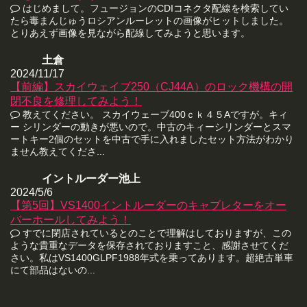
はじめまして。フュージョンのCDIコネクタ配線を検索してい
たら毒まんじゅうロシアンルーレットの画像がヒットしました。
とりあえず画像を見ながら配線してみようと思います。
土倉
2024/11/17
【前編】スカイウェイブ250（CJ44A）のロック機構の開
閉不良を修理してみよう！
教えてください。 スカイウェーブ400ｃｋ４５Aですが。キィ
ー シリンダーの動きが悪いので。中古のキィーシリンダーとスマ
ートキー2個のセットを中古で手に入れましたセット方法がわかり
ません教えてくださ...
イントルーダー池上
2024/5/6
【第5回】VS1400イントルーダーのキャブレターをオー
バーホールしてみよう！
すでに閉店されているとのことで理解はしておりますが、この
ような貴重なデータを保存されておりますこと、感謝させてくだ
さい。私はVS1400GLPF1988年式を乗ってあります。超絶古単車
にて部品はないの...