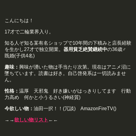
こんにちは！
17才で二輪業界入り。
知る人ぞ知る某有名ショップで10年間の下積みと店長経験
を生かし27才で独立開業。
器用貧乏絶賛継続中
の36歳♂
既婚(子供4名)
趣味：
興味が湧いた物は手当たり次第。現在はアニメ沼に
墜ちています。読書は好き。自己啓発系は一切読みませ
ん。
性格：
温厚 天邪鬼 好き嫌いがはっきりしてます 行動
力高め 何かと小うるさい(神経質)
今欲しい物：
油田一択！！(冗談) AmazonFireTV()
→→
欲しい物リスト
←←