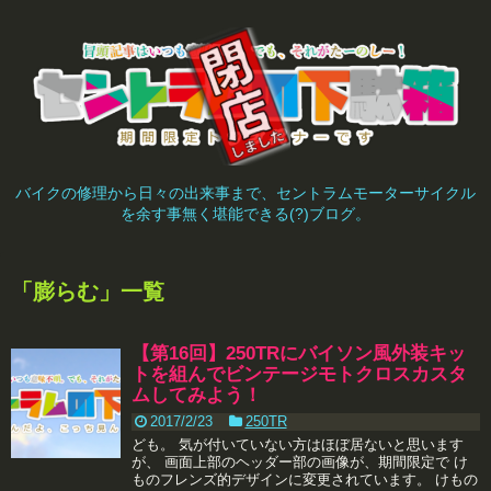
バイクの修理から日々の出来事まで、セントラムモーターサイクル
を余す事無く堪能できる(?)ブログ。
「
膨らむ
」
一覧
【第16回】250TRにバイソン風外装キッ
トを組んでビンテージモトクロスカスタ
ムしてみよう！
2017/2/23
250TR
ども。 気が付いていない方はほぼ居ないと思います
が、 画面上部のヘッダー部の画像が、期間限定で け
ものフレンズ的デザインに変更されています。 けもの