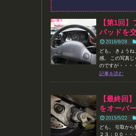
【第1回】
パッドを
2016/9/28
ども。 きょう
感。 この写真
のですが・・・・.
記事を読む
【最終回】
をオーバ
2015/5/22
ども。 引取か
２３：００・・