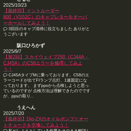
2025/10/23
【最終回】イントルーダー
800（VS52C）のキャブレターをオーバ
ーホールしてみよう！
3回目のキャブ清掃に役立ちました ありがと
うございます
阪口ひろかず
2025/9/7
【第2回】スカイウェイブ250（CJ44A・
CJ45A）のC58エラーを修理してみよ
う！
CJ45AタイプMに乗っております。C58のエ
ラーコードが出てFIランプ点灯、1速固定にな
っております。 まずppsから点検しようと思っ
ているのですが 点検方法は理解できたのでです
が、ppsの取り...
うえへん
2025/7/20
【最終回】Dio-ZXのオイルポンプとオー
トチョークを交換してみよう！
私がしようとしている作業をそのまま解説し