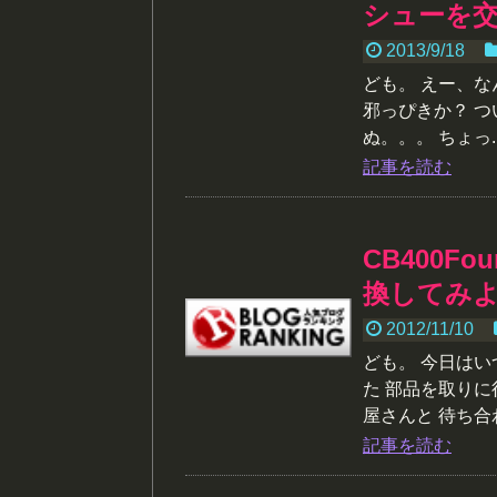
シューを
2013/9/18
ども。 えー、
邪っぴきか？ 
ぬ。。。 ちょっ..
記事を読む
CB400F
換してみ
2012/11/10
ども。 今日は
た 部品を取りに
屋さんと 待ち合
記事を読む