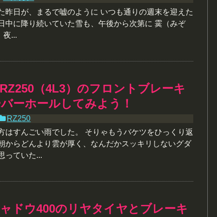
った昨日が、まるで嘘のように いつも通りの週末を迎えた
日日中に降り続いていた雪も、午後から次第に 霙（みぞ
...
RZ250（4L3）のフロントブレーキ
ーバーホールしてみよう！
RZ250
夕方はすんごい雨でした。 そりゃもうバケツをひっくり返
 朝からどんより雲が厚く、なんだかスッキリしないグダ
っていた...
ャドウ400のリヤタイヤとブレーキ