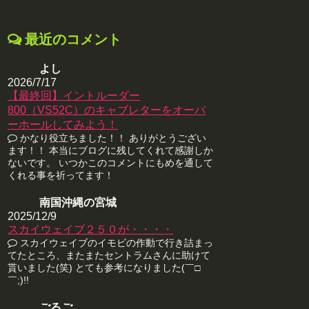
最近のコメント
よし
2026/7/17
【最終回】イントルーダー
800（VS52C）のキャブレターをオーバ
ーホールしてみよう！
かなり役立ちました！！ ありがとうござい
ます！！ 本当にブログに残してくれて感謝しか
ないです。 いつかこのコメントにもめを通して
くれる事を祈ってます！
南国沖縄の宮城
2025/12/9
スカイウェイブ２５０が・・・・
スカイウェイブのイモビの作動で行き詰まっ
てたところ、またまたセントラムさんに助けて
貰いました(笑) とても参考になりました(￣□
￣;)!!
ごるご