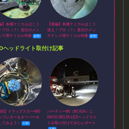
編】各種ケミカルはこう
【後編】各種ケミカルはこう
！プロ（？）直伝のメン
使え！プロ（？）直伝のメン
ンス用ケミカル特集
テナンス用ケミカル特集
EDヘッドライト取付け記事
9回】ドラッグスター400
バーディー80（BC41A）に
ャブレターをオーバーホ
RAYD DELTA LEDヘッドライ
してみよう！
トを取り付けてみたレポート