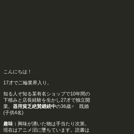
こんにちは！
17才で二輪業界入り。
知る人ぞ知る某有名ショップで10年間の
下積みと店長経験を生かし27才で独立開
業。
器用貧乏絶賛継続中
の36歳♂ 既婚
(子供4名)
趣味：
興味が湧いた物は手当たり次第。
現在はアニメ沼に墜ちています。読書は