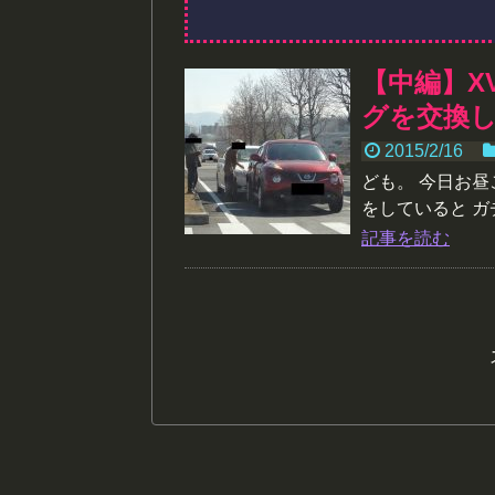
【中編】X
グを交換
2015/2/16
ども。 今日お
をしていると ガ
記事を読む