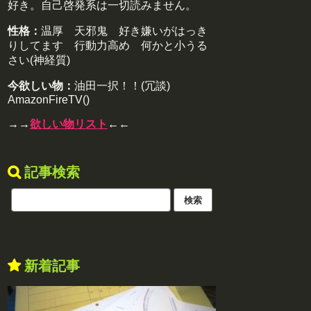
好き。自己啓発系は一切読みません。
性格：
温厚 天邪鬼 好き嫌いがはっき
りしてます 行動力高め 何かと小うる
さい(神経質)
今欲しい物：
油田一択！！(冗談)
AmazonFireTV()
→→
欲しい物リスト
←←
記事検索
新着記事