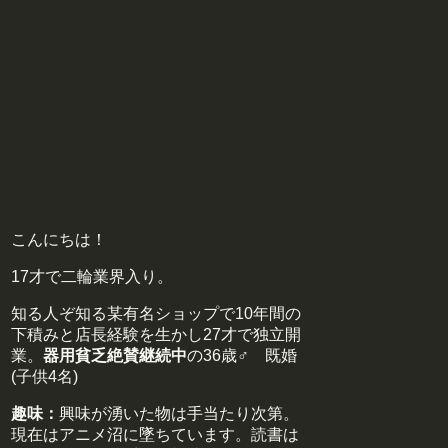
こんにちは！
17才で二輪業界入り。
知る人ぞ知る某有名ショップで10年間の
下積みと店長経験を生かし27才で独立開
業。
器用貧乏絶賛継続中
の36歳♂ 既婚
(子供4名)
趣味：
興味が湧いた物は手当たり次第。
現在はアニメ沼に墜ちています。読書は