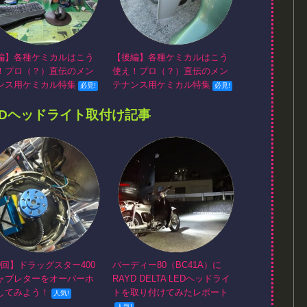
編】各種ケミカルはこう
【後編】各種ケミカルはこう
！プロ（？）直伝のメン
使え！プロ（？）直伝のメン
ンス用ケミカル特集
テナンス用ケミカル特集
EDヘッドライト取付け記事
9回】ドラッグスター400
バーディー80（BC41A）に
ャブレターをオーバーホ
RAYD DELTA LEDヘッドライ
してみよう！
トを取り付けてみたレポート