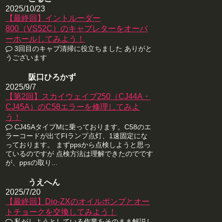
2025/10/23
【最終回】イントルーダー
800（VS52C）のキャブレターをオーバ
ーホールしてみよう！
3回目のキャブ清掃に役立ちました ありがと
うございます
阪口ひろかず
2025/9/7
【第2回】スカイウェイブ250（CJ44A・
CJ45A）のC58エラーを修理してみよ
う！
CJ45AタイプMに乗っております。C58のエ
ラーコードが出てFIランプ点灯、1速固定にな
っております。 まずppsから点検しようと思っ
ているのですが 点検方法は理解できたのでです
が、ppsの取り...
うえへん
2025/7/20
【最終回】Dio-ZXのオイルポンプとオー
トチョークを交換してみよう！
私がしようとしている作業をそのまま解説し