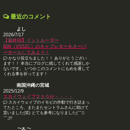
最近のコメント
よし
2026/7/17
【最終回】イントルーダー
800（VS52C）のキャブレターをオーバ
ーホールしてみよう！
かなり役立ちました！！ ありがとうござい
ます！！ 本当にブログに残してくれて感謝しか
ないです。 いつかこのコメントにもめを通して
くれる事を祈ってます！
南国沖縄の宮城
2025/12/9
スカイウェイブ２５０が・・・・
スカイウェイブのイモビの作動で行き詰まっ
てたところ、またまたセントラムさんに助けて
貰いました(笑) とても参考になりました(￣□
￣;)!!
ごるご