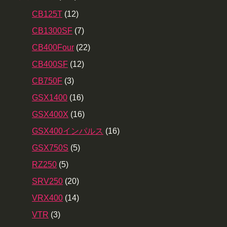
CB125T
(12)
CB1300SF
(7)
CB400Four
(22)
CB400SF
(12)
CB750F
(3)
GSX1400
(16)
GSX400X
(16)
GSX400インパルス
(16)
GSX750S
(5)
RZ250
(5)
SRV250
(20)
VRX400
(14)
VTR
(3)