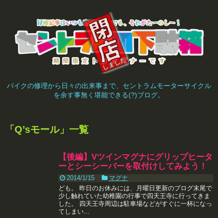
バイクの修理から日々の出来事まで、セントラムモーターサイクル
を余す事無く堪能できる(?)ブログ。
「
Q’sモール
」
一覧
【後編】Vツインマグナにグリップヒータ
ーとシーシーバーを取付けしてみよう！
2014/1/15
マグナ
ども。 昨日のお休みには、月曜日更新のブログ末尾で
少し触れていた幼稚園の行事で四天王寺に行ってきま
した。 四天王寺周辺は駐車場などがすぐに一杯になっ
てしまい...