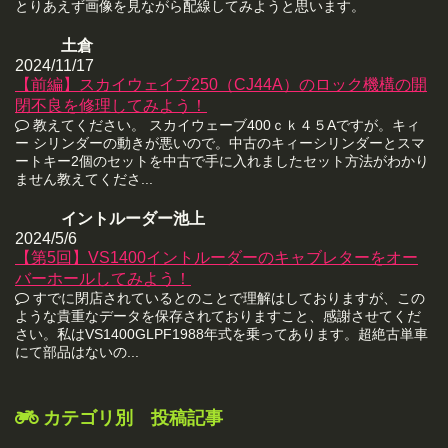
とりあえず画像を見ながら配線してみようと思います。
土倉
2024/11/17
【前編】スカイウェイブ250（CJ44A）のロック機構の開
閉不良を修理してみよう！
教えてください。 スカイウェーブ400ｃｋ４５Aですが。キィ
ー シリンダーの動きが悪いので。中古のキィーシリンダーとスマ
ートキー2個のセットを中古で手に入れましたセット方法がわかり
ません教えてくださ...
イントルーダー池上
2024/5/6
【第5回】VS1400イントルーダーのキャブレターをオー
バーホールしてみよう！
すでに閉店されているとのことで理解はしておりますが、この
ような貴重なデータを保存されておりますこと、感謝させてくだ
さい。私はVS1400GLPF1988年式を乗ってあります。超絶古単車
にて部品はないの...
カテゴリ別 投稿記事