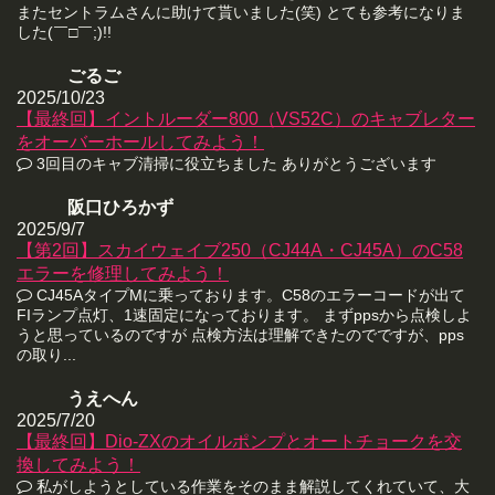
またセントラムさんに助けて貰いました(笑) とても参考になりま
した(￣□￣;)!!
ごるご
2025/10/23
【最終回】イントルーダー800（VS52C）のキャブレター
をオーバーホールしてみよう！
3回目のキャブ清掃に役立ちました ありがとうございます
阪口ひろかず
2025/9/7
【第2回】スカイウェイブ250（CJ44A・CJ45A）のC58
エラーを修理してみよう！
CJ45AタイプMに乗っております。C58のエラーコードが出て
FIランプ点灯、1速固定になっております。 まずppsから点検しよ
うと思っているのですが 点検方法は理解できたのでですが、pps
の取り...
うえへん
2025/7/20
【最終回】Dio-ZXのオイルポンプとオートチョークを交
換してみよう！
私がしようとしている作業をそのまま解説してくれていて、大