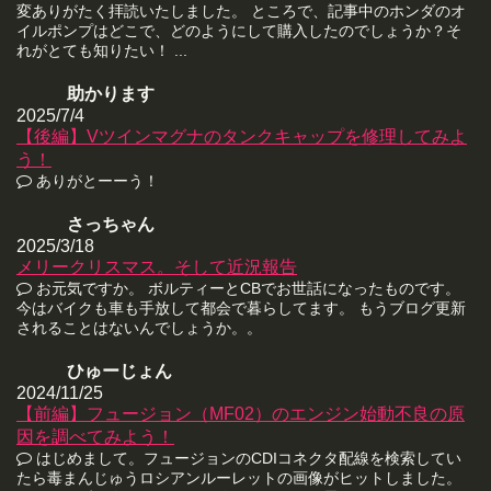
変ありがたく拝読いたしました。 ところで、記事中のホンダのオ
イルポンプはどこで、どのようにして購入したのでしょうか？そ
れがとても知りたい！ ...
助かります
2025/7/4
【後編】Vツインマグナのタンクキャップを修理してみよ
う！
ありがとーーう！
さっちゃん
2025/3/18
メリークリスマス。そして近況報告
お元気ですか。 ボルティーとCBでお世話になったものです。
今はバイクも車も手放して都会で暮らしてます。 もうブログ更新
されることはないんでしょうか。。
ひゅーじょん
2024/11/25
【前編】フュージョン（MF02）のエンジン始動不良の原
因を調べてみよう！
はじめまして。フュージョンのCDIコネクタ配線を検索してい
たら毒まんじゅうロシアンルーレットの画像がヒットしました。