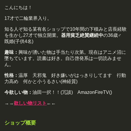
こんにちは！
17才で二輪業界入り。
知る人ぞ知る某有名ショップで10年間の下積みと店長経験
を生かし27才で独立開業。
器用貧乏絶賛継続中
の36歳♂
既婚(子供4名)
趣味：
興味が湧いた物は手当たり次第。現在はアニメ沼に
墜ちています。読書は好き。自己啓発系は一切読みませ
ん。
性格：
温厚 天邪鬼 好き嫌いがはっきりしてます 行動
力高め 何かと小うるさい(神経質)
今欲しい物：
油田一択！！(冗談) AmazonFireTV()
→→
欲しい物リスト
←←
ショップ概要