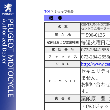
>
TOP
ショップ概要
概 要
CENTRUM-MOTOR
名 称
セントラムモーター
〒590-01
所 在 地
毎週火曜日定休 
定休日および営業時間
072-284-2555
電 話 番 号
072-284-25
フ ァ ッ ク ス
http://www.ce
U R L
セキュリテ
ません。
E - M A I L
お問い合わ
す。
粟飯原 豊
責 任 者
・(株)ジャ