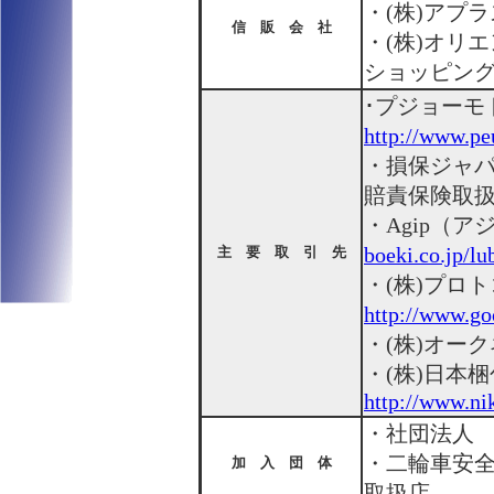
・(株)アプラ
信 販 会 社
・(株)オリ
ショッピン
･プジョー
http://www.p
・損保ジャ
賠責保険取
・Agip（
boeki.co.jp/lu
主 要 取 引 先
・(株)プロ
http://www.go
・(株)オー
・(株)日本
http://www.ni
・社団法人
・二輪車安
加 入 団 体
取扱店