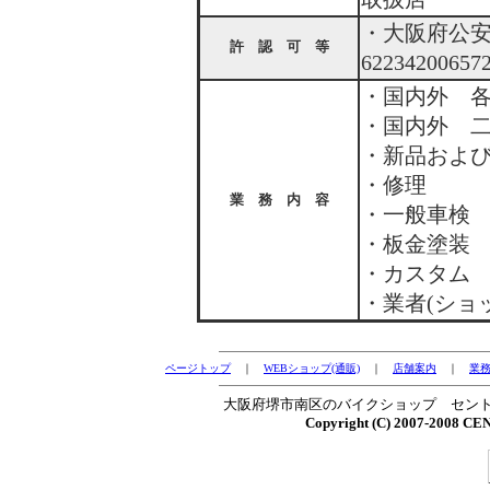
・大阪府公
許 認 可 等
6223420065
・国内外 
・国内外 
・新品およ
・修理
業 務 内 容
・一般車検
・板金塗装
・カスタム
・業者(ショ
ページトップ
｜
WEBショップ(通販)
｜
店舗案内
｜
業
大阪府堺市南区のバイクショップ セン
Copyright (C) 2007-2008 C