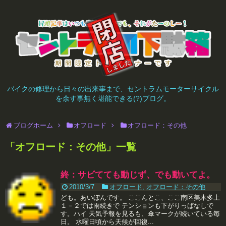
バイクの修理から日々の出来事まで、セントラムモーターサイクル
を余す事無く堪能できる(?)ブログ。
ブログホーム
オフロード
オフロード：その他
「
オフロード：その他
」
一覧
終：サビてても動じず、でも動いてよ。
2010/3/7
オフロード
,
オフロード：その他
ども。あいぼんです。 ここんとこ、ここ南区美木多上
１－２では雨続きで テンションも下がりっぱなしで
す。ハイ 天気予報を見るも、傘マークが続いている毎
日。 水曜日頃から天候が回復...