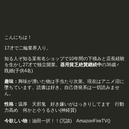
こんにちは！
17才で二輪業界入り。
知る人ぞ知る某有名ショップで10年間の下積みと店長経験
を生かし27才で独立開業。
器用貧乏絶賛継続中
の36歳♂
既婚(子供4名)
趣味：
興味が湧いた物は手当たり次第。現在はアニメ沼に
墜ちています。読書は好き。自己啓発系は一切読みませ
ん。
性格：
温厚 天邪鬼 好き嫌いがはっきりしてます 行動
力高め 何かと小うるさい(神経質)
今欲しい物：
油田一択！！(冗談) AmazonFireTV()