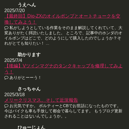
うえへん
2025/7/20
【最終回】Dio-ZXのオイルポンプとオートチョークを交
換してみよう！
私がしようとしている作業をそのまま解説してくれていて、大
変ありがたく拝読いたしました。 ところで、記事中のホンダのオ
イルポンプはどこで、どのようにして購入したのでしょうか？そ
れがとても知りたい！ ...
助かります
2025/7/4
【後編】Vツインマグナのタンクキャップを修理してみよ
う！
ありがとーーう！
さっちゃん
2025/3/18
メリークリスマス。そして近況報告
お元気ですか。 ボルティーとCBでお世話になったものです。
今はバイクも車も手放して都会で暮らしてます。 もうブログ更新
されることはないんでしょうか。。
ひゅーじょん