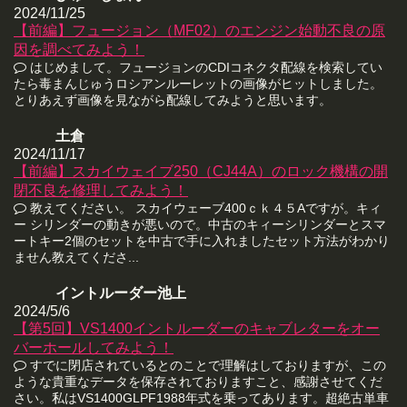
2024/11/25
【前編】フュージョン（MF02）のエンジン始動不良の原
因を調べてみよう！
はじめまして。フュージョンのCDIコネクタ配線を検索してい
たら毒まんじゅうロシアンルーレットの画像がヒットしました。
とりあえず画像を見ながら配線してみようと思います。
土倉
2024/11/17
【前編】スカイウェイブ250（CJ44A）のロック機構の開
閉不良を修理してみよう！
教えてください。 スカイウェーブ400ｃｋ４５Aですが。キィ
ー シリンダーの動きが悪いので。中古のキィーシリンダーとスマ
ートキー2個のセットを中古で手に入れましたセット方法がわかり
ません教えてくださ...
イントルーダー池上
2024/5/6
【第5回】VS1400イントルーダーのキャブレターをオー
バーホールしてみよう！
すでに閉店されているとのことで理解はしておりますが、この
ような貴重なデータを保存されておりますこと、感謝させてくだ
さい。私はVS1400GLPF1988年式を乗ってあります。超絶古単車