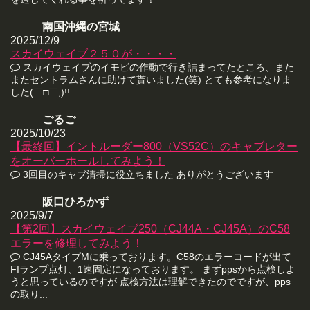
南国沖縄の宮城
2025/12/9
スカイウェイブ２５０が・・・・
スカイウェイブのイモビの作動で行き詰まってたところ、また
またセントラムさんに助けて貰いました(笑) とても参考になりま
した(￣□￣;)!!
ごるご
2025/10/23
【最終回】イントルーダー800（VS52C）のキャブレター
をオーバーホールしてみよう！
3回目のキャブ清掃に役立ちました ありがとうございます
阪口ひろかず
2025/9/7
【第2回】スカイウェイブ250（CJ44A・CJ45A）のC58
エラーを修理してみよう！
CJ45AタイプMに乗っております。C58のエラーコードが出て
FIランプ点灯、1速固定になっております。 まずppsから点検しよ
うと思っているのですが 点検方法は理解できたのでですが、pps
の取り...