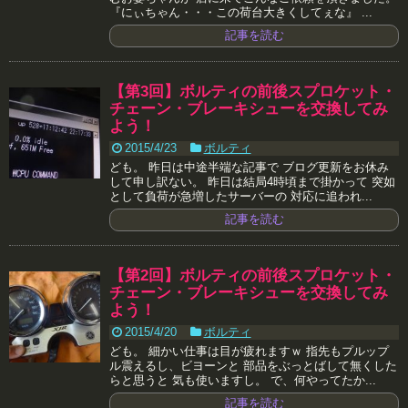
『にぃちゃん・・・この荷台大きくしてぇな』 ...
記事を読む
【第3回】ボルティの前後スプロケット・
チェーン・ブレーキシューを交換してみ
よう！
2015/4/23
ボルティ
ども。 昨日は中途半端な記事で ブログ更新をお休み
して申し訳ない。 昨日は結局4時頃まで掛かって 突如
として負荷が急増したサーバーの 対応に追われ...
記事を読む
【第2回】ボルティの前後スプロケット・
チェーン・ブレーキシューを交換してみ
よう！
2015/4/20
ボルティ
ども。 細かい仕事は目が疲れますｗ 指先もプルップ
ル震えるし、ビヨーンと 部品をぶっとばして無くした
らと思うと 気も使いますし。 で、何やってたか...
記事を読む