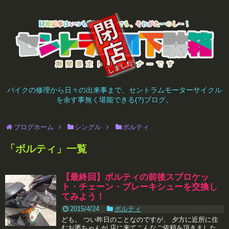
バイクの修理から日々の出来事まで、セントラムモーターサイクル
を余す事無く堪能できる(?)ブログ。
ブログホーム
シングル
ボルティ
「
ボルティ
」
一覧
【最終回】ボルティの前後スプロケッ
ト・チェーン・ブレーキシューを交換し
てみよう！
2015/4/24
ボルティ
ども。 つい昨日のことなのですが、 夕方に近所に住
むお婆ちゃんが 店に来てこんなご依頼を頂きました。