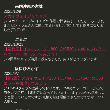
南国沖縄の宮城
2025/12/9
スカイウェイブ２５０が・・・・
スカイウェイブのイモビの作動で行き詰まってたところ、また
またセントラムさんに助けて貰いました(笑) とても参考になりま
した(￣□￣;)!!
ごるご
2025/10/23
【最終回】イントルーダー800（VS52C）のキャブレター
をオーバーホールしてみよう！
3回目のキャブ清掃に役立ちました ありがとうございます
阪口ひろかず
2025/9/7
【第2回】スカイウェイブ250（CJ44A・CJ45A）のC58
エラーを修理してみよう！
CJ45AタイプMに乗っております。C58のエラーコードが出て
FIランプ点灯、1速固定になっております。 まずppsから点検しよ
うと思っているのですが 点検方法は理解できたのでですが、pps
の取り...