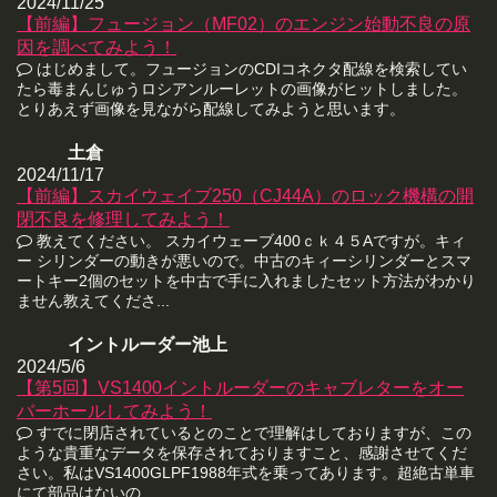
2024/11/25
【前編】フュージョン（MF02）のエンジン始動不良の原
因を調べてみよう！
はじめまして。フュージョンのCDIコネクタ配線を検索してい
たら毒まんじゅうロシアンルーレットの画像がヒットしました。
とりあえず画像を見ながら配線してみようと思います。
土倉
2024/11/17
【前編】スカイウェイブ250（CJ44A）のロック機構の開
閉不良を修理してみよう！
教えてください。 スカイウェーブ400ｃｋ４５Aですが。キィ
ー シリンダーの動きが悪いので。中古のキィーシリンダーとスマ
ートキー2個のセットを中古で手に入れましたセット方法がわかり
ません教えてくださ...
イントルーダー池上
2024/5/6
【第5回】VS1400イントルーダーのキャブレターをオー
バーホールしてみよう！
すでに閉店されているとのことで理解はしておりますが、この
ような貴重なデータを保存されておりますこと、感謝させてくだ
さい。私はVS1400GLPF1988年式を乗ってあります。超絶古単車
にて部品はないの...