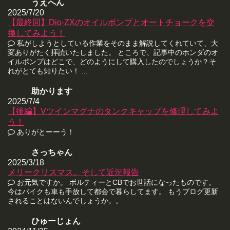
うえへん
2025/7/20
【最終回】Dio-ZXのオイルポンプとオートチョークを交
換してみよう！
私がしようとしている作業をそのまま解説してくれていて、大
変ありがたく拝読いたしました。 ところで、記事中のホンダのオ
イルポンプはどこで、どのようにして購入したのでしょうか？そ
れがとても知りたい！ ...
助かります
2025/7/4
【後編】Vツインマグナのタンクキャップを修理してみよ
う！
ありがとーーう！
さっちゃん
2025/3/18
メリークリスマス。そして近況報告
お元気ですか。 ボルティーとCBでお世話になったものです。
今はバイクも車も手放して都会で暮らしてます。 もうブログ更新
されることはないんでしょうか。。
ひゅーじょん