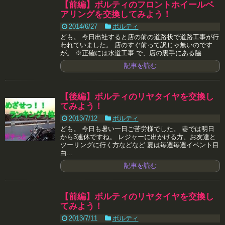
【前編】ボルティのフロントホイールベ
アリングを交換してみよう！
2014/6/27
ボルティ
ども。 今日出社すると店の前の道路状で道路工事が行
われていました。 店のすぐ前って訳じゃ無いのです
が。 ※正確には水道工事 で、店の裏手にある脇...
記事を読む
【後編】ボルティのリヤタイヤを交換し
てみよう！
2013/7/12
ボルティ
ども。 今日も暑い一日ご苦労様でした。 巷では明日
から3連休ですね。 レジャーに出かける方、お友達と
ツーリングに行く方などなど 夏は毎週毎週イベント目
白...
記事を読む
【前編】ボルティのリヤタイヤを交換し
てみよう！
2013/7/11
ボルティ