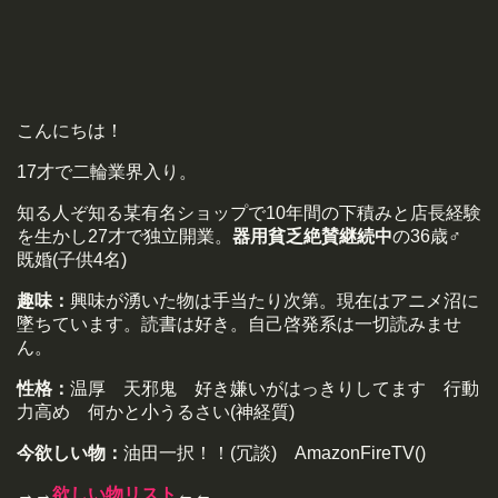
こんにちは！
17才で二輪業界入り。
知る人ぞ知る某有名ショップで10年間の下積みと店長経験
を生かし27才で独立開業。
器用貧乏絶賛継続中
の36歳♂
既婚(子供4名)
趣味：
興味が湧いた物は手当たり次第。現在はアニメ沼に
墜ちています。読書は好き。自己啓発系は一切読みませ
ん。
性格：
温厚 天邪鬼 好き嫌いがはっきりしてます 行動
力高め 何かと小うるさい(神経質)
今欲しい物：
油田一択！！(冗談) AmazonFireTV()
→→
欲しい物リスト
←←