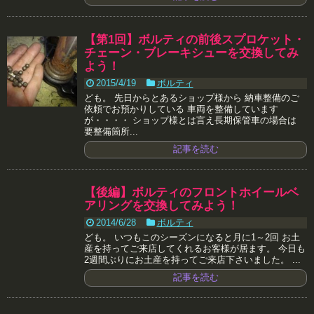
【第1回】ボルティの前後スプロケット・
チェーン・ブレーキシューを交換してみ
よう！
2015/4/19
ボルティ
ども。 先日からとあるショップ様から 納車整備のご
依頼でお預かりしている 車両を整備しています
が・・・・ ショップ様とは言え長期保管車の場合は
要整備箇所...
記事を読む
【後編】ボルティのフロントホイールベ
アリングを交換してみよう！
2014/6/28
ボルティ
ども。 いつもこのシーズンになると月に1～2回 お土
産を持ってご来店してくれるお客様が居ます。 今日も
2週間ぶりにお土産を持ってご来店下さいました。 ...
記事を読む