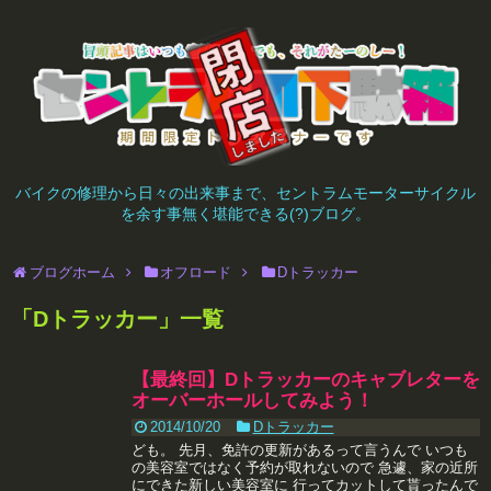
バイクの修理から日々の出来事まで、セントラムモーターサイクル
を余す事無く堪能できる(?)ブログ。
ブログホーム
オフロード
Dトラッカー
「
Dトラッカー
」
一覧
【最終回】Dトラッカーのキャブレターを
オーバーホールしてみよう！
2014/10/20
Dトラッカー
ども。 先月、免許の更新があるって言うんで いつも
の美容室ではなく予約が取れないので 急遽、家の近所
にできた新しい美容室に 行ってカットして貰ったんで