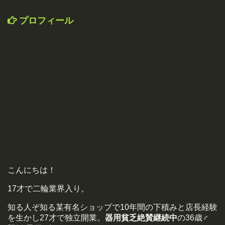
プロフィール
こんにちは！
17才で二輪業界入り。
知る人ぞ知る某有名ショップで10年間の下積みと店長経験
を生かし27才で独立開業。
器用貧乏絶賛継続中
の36歳♂