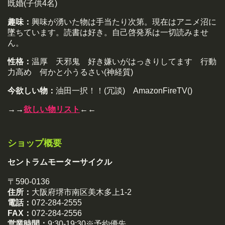
既婚(子供4名)
趣味：
興味が湧いた物は手当たり次第。現在はアニメ沼に
墜ちています。読書は好き。自己啓発系は一切読みませ
ん。
性格：
温厚 天邪鬼 好き嫌いがはっきりしてます 行動
力高め 何かと小うるさい(神経質)
今欲しい物：
油田一択！！(冗談) AmazonFireTV()
→→
欲しい物リスト
←←
ショップ概要
セントラムモーターサイクル
〒590-0136
住所：
大阪府堺市南区美木多上1-2
電話：
072-284-2555
FAX：
072-284-2556
営業時間：
9:30-19:30※予約優先