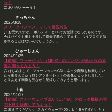
う！
ありがとーーう！
さっちゃん
2025/3/18
メリークリスマス。そして近況報告
お元気ですか。 ボルティーとCBでお世話になったものです。
今はバイクも車も手放して都会で暮らしてます。 もうブログ更新
されることはないんでしょうか。。
ひゅーじょん
2024/11/25
【前編】フュージョン（MF02）のエンジン始動不良の原
因を調べてみよう！
はじめまして。フュージョンのCDIコネクタ配線を検索してい
たら毒まんじゅうロシアンルーレットの画像がヒットしました。
とりあえず画像を見ながら配線してみようと思います。
土倉
2024/11/17
【前編】スカイウェイブ250（CJ44A）のロック機構の開
閉不良を修理してみよう！
教えてください。 スカイウェーブ400ｃｋ４５Aですが。キィ