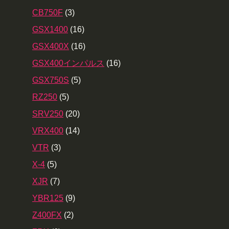
CB750F
(3)
GSX1400
(16)
GSX400X
(16)
GSX400インパルス
(16)
GSX750S
(5)
RZ250
(5)
SRV250
(20)
VRX400
(14)
VTR
(3)
X-4
(5)
XJR
(7)
YBR125
(9)
Z400FX
(2)