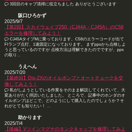
3回目のキャブ清掃に役立ちました ありがとうございます
阪口ひろかず
2025/9/7
【第2回】スカイウェイブ250（CJ44A・CJ45A）のC58
エラーを修理してみよう！
CJ45AタイプMに乗っております。C58のエラーコードが出て
FIランプ点灯、1速固定になっております。 まずppsから点検しよ
うと思っているのですが 点検方法は理解できたのでですが、pps
の取り...
うえへん
2025/7/20
【最終回】Dio-ZXのオイルポンプとオートチョークを交
換してみよう！
私がしようとしている作業をそのまま解説してくれていて、大
変ありがたく拝読いたしました。 ところで、記事中のホンダのオ
イルポンプはどこで、どのようにして購入したのでしょうか？そ
れがとても知りたい！ ...
助かります
2025/7/4
【後編】Vツインマグナのタンクキャップを修理してみよ