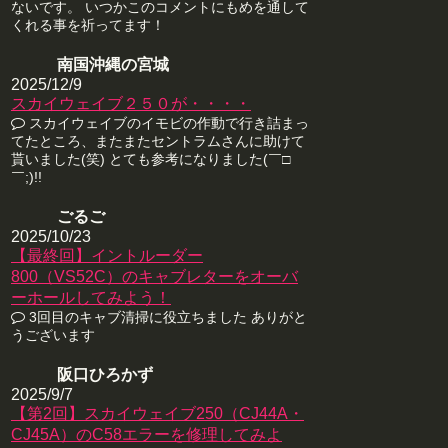
ないです。 いつかこのコメントにもめを通して
くれる事を祈ってます！
南国沖縄の宮城
2025/12/9
スカイウェイブ２５０が・・・・
スカイウェイブのイモビの作動で行き詰まっ
てたところ、またまたセントラムさんに助けて
貰いました(笑) とても参考になりました(￣□
￣;)!!
ごるご
2025/10/23
【最終回】イントルーダー
800（VS52C）のキャブレターをオーバ
ーホールしてみよう！
3回目のキャブ清掃に役立ちました ありがと
うございます
阪口ひろかず
2025/9/7
【第2回】スカイウェイブ250（CJ44A・
CJ45A）のC58エラーを修理してみよ