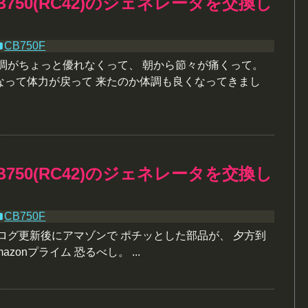
750(RC42)のジェネレータを交換し
！
CB750F
体調がちょっと優れなくって、 朝から節々が痛くって。
なって体力が戻って 来たのか体調も良くなってきまし
750(RC42)のジェネレータを交換し
！
CB750F
ログ更新後にアマゾンで ポチッとした部品が、 夕方到
azonプライム 恐るべし。 ...