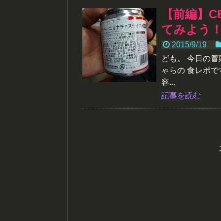
【前編】CB
てみよう
2015/9/19
ども。 今日の
ゃらの 食レポで
容...
記事を読む