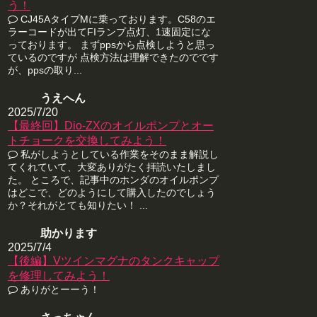
う！
CJ45AタイプMに乗っております。C58のエ
ラーコードが出てFIランプ点灯、1速固定にな
っております。 まずppsから点検しようと思っ
ているのですが 点検方法は理解できたのでです
が、ppsの取り...
うえへん
2025/7/20
【最終回】Dio-ZXのオイルポンプとオー
トチョークを交換してみよう！
私がしようとしている作業をそのまま解説し
てくれていて、大変ありがたく拝読いたしまし
た。 ところで、記事中のホンダのオイルポンプ
はどこで、どのようにして購入したのでしょう
か？それがとても知りたい！ ...
助かります
2025/7/4
【後編】Vツインマグナのタンクキャップ
を修理してみよう！
ありがとーーう！