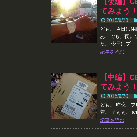
【後編】CB
てみよう
2015/9/23
ども。 今日は
あ、でも、夜に
た。 今日はブ...
記事を読む
【中編】CB
てみよう
2015/9/20
ども。 昨晩、ブ
着。 早ぇぇ。 am
記事を読む