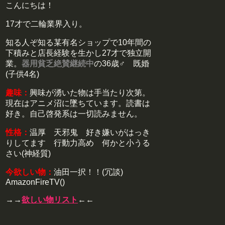
こんにちは！
17才で二輪業界入り。
知る人ぞ知る某有名ショップで10年間の
下積みと店長経験を生かし27才で独立開
業。
器用貧乏絶賛継続中
の36歳♂ 既婚
(子供4名)
趣味：
興味が湧いた物は手当たり次第。
現在はアニメ沼に墜ちています。読書は
好き。自己啓発系は一切読みません。
性格：
温厚 天邪鬼 好き嫌いがはっき
りしてます 行動力高め 何かと小うる
さい(神経質)
今欲しい物：
油田一択！！(冗談)
AmazonFireTV()
→→
欲しい物リスト
←←