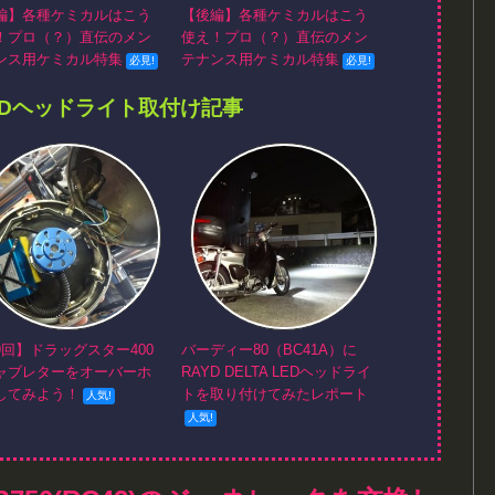
編】各種ケミカルはこう
【後編】各種ケミカルはこう
！プロ（？）直伝のメン
使え！プロ（？）直伝のメン
ンス用ケミカル特集
テナンス用ケミカル特集
EDヘッドライト取付け記事
9回】ドラッグスター400
バーディー80（BC41A）に
ャブレターをオーバーホ
RAYD DELTA LEDヘッドライ
してみよう！
トを取り付けてみたレポート