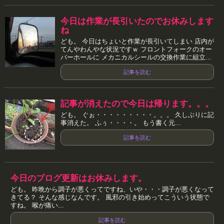
今日は作業が長引いたのでお休みします
ね
ども。 今日はちょいと作業が長引いてしまい 店内が
てんやわんやな状況ですｗ フロントフォークのオー
バーホールに メカニカルシールの交換作業に組立...
記事を読む
記事が消えたので今日は帰ります。。。
ども。 ぐぉ・・・・・・・・・。。。 久しぶりに記
事消えた。 ふぅ・・・・。 もう書く元...
記事を読む
今日のブログ更新はお休みします。
ども。 昨晩から調子が悪くってですね、いや・・・調子が悪くなって
きてる？ そんな感じなんです。 風邪の引き始めってこういう状態で
すね。 喉が痛い...
記事を読む