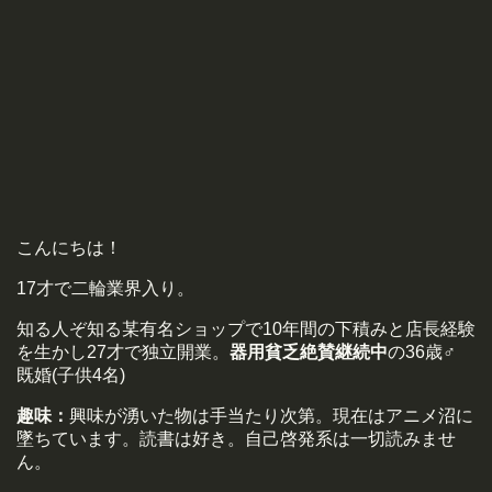
こんにちは！
17才で二輪業界入り。
知る人ぞ知る某有名ショップで10年間の下積みと店長経験
を生かし27才で独立開業。
器用貧乏絶賛継続中
の36歳♂
既婚(子供4名)
趣味：
興味が湧いた物は手当たり次第。現在はアニメ沼に
墜ちています。読書は好き。自己啓発系は一切読みませ
ん。