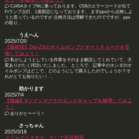
CJ45AタイプMに乗っております。C58のエラーコードが出て
FIランプ点灯、1速固定になっております。 まずppsから点検しよ
うと思っているのですが 点検方法は理解できたのでですが、pps
の取り...
うえへん
2025/7/20
【最終回】Dio-ZXのオイルポンプとオートチョークを交
換してみよう！
私がしようとしている作業をそのまま解説してくれていて、大
変ありがたく拝読いたしました。 ところで、記事中のホンダのオ
イルポンプはどこで、どのようにして購入したのでしょうか？そ
れがとても知りたい！ ...
助かります
2025/7/4
【後編】Vツインマグナのタンクキャップを修理してみよ
う！
ありがとーーう！
さっちゃん
2025/3/18
メリークリスマス。そして近況報告