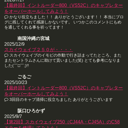
【最終回】イントルーダー800（VS52C）のキャブレター
をオーバーホールしてみよう！
かなり役立ちました！！ ありがとうございます！！ 本当にブロ
グに残してくれて感謝しかないです。 いつかこのコメントにもめ
を通してくれる事を祈ってます！
南国沖縄の宮城
2025/12/9
スカイウェイブ２５０が・・・・
スカイウェイブのイモビの作動で行き詰まってたところ、また
またセントラムさんに助けて貰いました(笑) とても参考になりま
した(￣□￣;)!!
ごるご
2025/10/23
【最終回】イントルーダー800（VS52C）のキャブレター
をオーバーホールしてみよう！
3回目のキャブ清掃に役立ちました ありがとうございます
阪口ひろかず
2025/9/7
【第2回】スカイウェイブ250（CJ44A・CJ45A）のC58
エラーを修理してみよう！