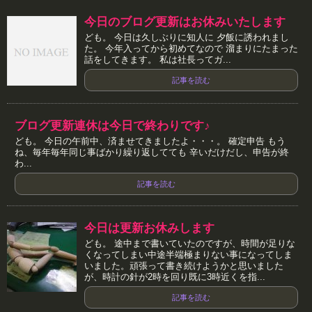
今日のブログ更新はお休みいたします
ども。 今日は久しぶりに知人に 夕飯に誘われまし
た。 今年入ってから初めてなので 溜まりにたまった
話をしてきます。 私は社長ってガ...
記事を読む
ブログ更新連休は今日で終わりです♪
ども。 今日の午前中、済ませてきましたよ・・・。 確定申告 もう
ね、毎年毎年同じ事ばかり繰り返してても 辛いだけだし、申告が終
わ...
記事を読む
今日は更新お休みします
ども。 途中まで書いていたのですが、時間が足りな
くなってしまい中途半端極まりない事になってしま
いました。頑張って書き続けようかと思いました
が、時計の針が2時を回り既に3時近くを指...
記事を読む