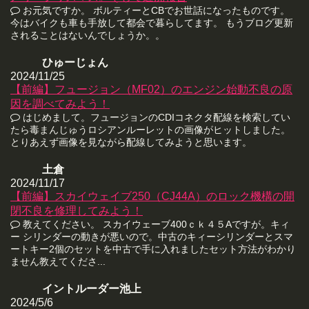
お元気ですか。 ボルティーとCBでお世話になったものです。
今はバイクも車も手放して都会で暮らしてます。 もうブログ更新
されることはないんでしょうか。。
ひゅーじょん
2024/11/25
【前編】フュージョン（MF02）のエンジン始動不良の原
因を調べてみよう！
はじめまして。フュージョンのCDIコネクタ配線を検索してい
たら毒まんじゅうロシアンルーレットの画像がヒットしました。
とりあえず画像を見ながら配線してみようと思います。
土倉
2024/11/17
【前編】スカイウェイブ250（CJ44A）のロック機構の開
閉不良を修理してみよう！
教えてください。 スカイウェーブ400ｃｋ４５Aですが。キィ
ー シリンダーの動きが悪いので。中古のキィーシリンダーとスマ
ートキー2個のセットを中古で手に入れましたセット方法がわかり
ません教えてくださ...
イントルーダー池上
2024/5/6