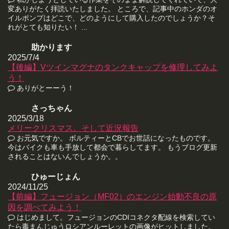
変ありがたく拝読いたしました。 ところで、記事中のホンダのオ
イルポンプはどこで、どのようにして購入したのでしょうか？そ
れがとても知りたい！ ...
助かります
2025/7/4
【後編】Vツインマグナのタンクキャップを修理してみよ
う！
ありがとーーう！
さっちゃん
2025/3/18
メリークリスマス。そして近況報告
お元気ですか。 ボルティーとCBでお世話になったものです。
今はバイクも車も手放して都会で暮らしてます。 もうブログ更新
されることはないんでしょうか。。
ひゅーじょん
2024/11/25
【前編】フュージョン（MF02）のエンジン始動不良の原
因を調べてみよう！
はじめまして。フュージョンのCDIコネクタ配線を検索してい
たら毒まんじゅうロシアンルーレットの画像がヒットしました。