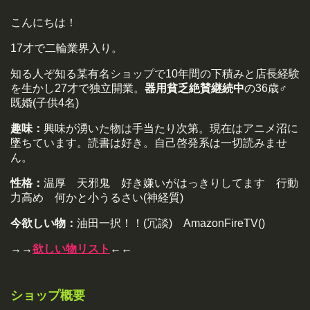
こんにちは！
17才で二輪業界入り。
知る人ぞ知る某有名ショップで10年間の下積みと店長経験
を生かし27才で独立開業。
器用貧乏絶賛継続中
の36歳♂
既婚(子供4名)
趣味：
興味が湧いた物は手当たり次第。現在はアニメ沼に
墜ちています。読書は好き。自己啓発系は一切読みませ
ん。
性格：
温厚 天邪鬼 好き嫌いがはっきりしてます 行動
力高め 何かと小うるさい(神経質)
今欲しい物：
油田一択！！(冗談) AmazonFireTV()
→→
欲しい物リスト
←←
ショップ概要