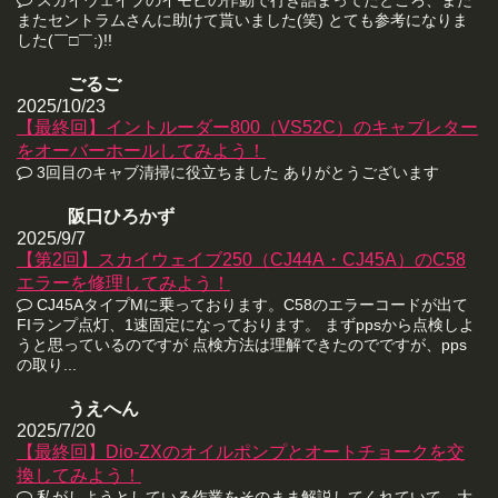
またセントラムさんに助けて貰いました(笑) とても参考になりま
した(￣□￣;)!!
ごるご
2025/10/23
【最終回】イントルーダー800（VS52C）のキャブレター
をオーバーホールしてみよう！
3回目のキャブ清掃に役立ちました ありがとうございます
阪口ひろかず
2025/9/7
【第2回】スカイウェイブ250（CJ44A・CJ45A）のC58
エラーを修理してみよう！
CJ45AタイプMに乗っております。C58のエラーコードが出て
FIランプ点灯、1速固定になっております。 まずppsから点検しよ
うと思っているのですが 点検方法は理解できたのでですが、pps
の取り...
うえへん
2025/7/20
【最終回】Dio-ZXのオイルポンプとオートチョークを交
換してみよう！
私がしようとしている作業をそのまま解説してくれていて、大