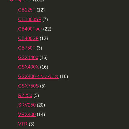
CB125T
(12)
CB1300SF
(7)
CB400Four
(22)
CB400SF
(12)
CB750F
(3)
GSX1400
(16)
GSX400X
(16)
GSX400インパルス
(16)
GSX750S
(5)
RZ250
(5)
SRV250
(20)
VRX400
(14)
VTR
(3)