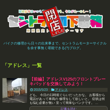
バイクの修理から日々の出来事まで、セントラムモーターサイクル
を余す事無く堪能できる(?)ブログ。
「
アドレス
」
一覧
【前編】アドレスV125のフロントブレー
キパッドを交換してみよう！
2015/5/23
アドレス
ども。 今日の11時前ぐらいだったかな。 お客様から
電話があって車両の 修理をして欲しいと。 症状は何
も悩む必要が無い 至って簡単なパンクです。 ...
記事を読む