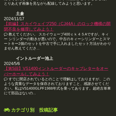
とりあえず画像を見ながら配線してみようと思います。
土倉
2024/11/17
【前編】スカイウェイブ250（CJ44A）のロック機構の開
閉不良を修理してみよう！
教えてください。 スカイウェーブ400ｃｋ４５Aですが。キィ
ー シリンダーの動きが悪いので。中古のキィーシリンダーとスマ
ートキー2個のセットを中古で手に入れましたセット方法がわかり
ません教えてくださ...
イントルーダー池上
2024/5/6
【第5回】VS1400イントルーダーのキャブレターをオー
バーホールしてみよう！
すでに閉店されているとのことで理解はしておりますが、この
ような貴重なデータを保存されておりますこと、感謝させてくだ
さい。私はVS1400GLPF1988年式を乗ってあります。超絶古単車
にて部品はないの...
カテゴリ別 投稿記事