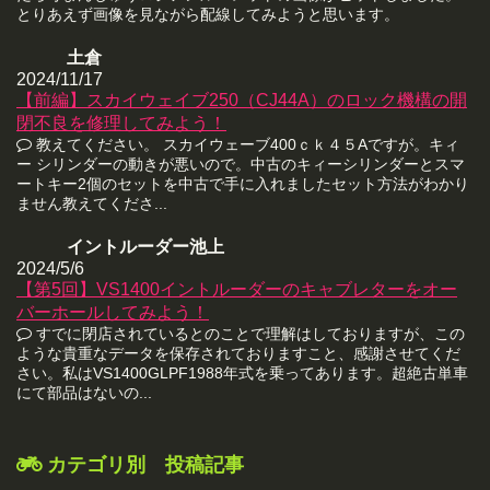
とりあえず画像を見ながら配線してみようと思います。
土倉
2024/11/17
【前編】スカイウェイブ250（CJ44A）のロック機構の開
閉不良を修理してみよう！
教えてください。 スカイウェーブ400ｃｋ４５Aですが。キィ
ー シリンダーの動きが悪いので。中古のキィーシリンダーとスマ
ートキー2個のセットを中古で手に入れましたセット方法がわかり
ません教えてくださ...
イントルーダー池上
2024/5/6
【第5回】VS1400イントルーダーのキャブレターをオー
バーホールしてみよう！
すでに閉店されているとのことで理解はしておりますが、この
ような貴重なデータを保存されておりますこと、感謝させてくだ
さい。私はVS1400GLPF1988年式を乗ってあります。超絶古単車
にて部品はないの...
カテゴリ別 投稿記事