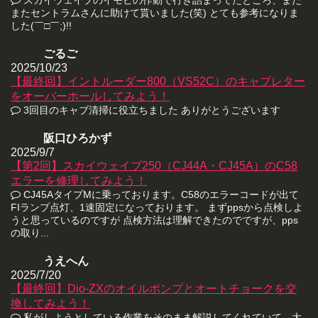
またセントラムさんに助けて貰いました(笑) とても参考になりま
した(￣□￣;)!!
ごるご
2025/10/23
【最終回】イントルーダー800（VS52C）のキャブレター
をオーバーホールしてみよう！
3回目のキャブ清掃に役立ちました ありがとうございます
阪口ひろかず
2025/9/7
【第2回】スカイウェイブ250（CJ44A・CJ45A）のC58
エラーを修理してみよう！
CJ45AタイプMに乗っております。C58のエラーコードが出て
FIランプ点灯、1速固定になっております。 まずppsから点検しよ
うと思っているのですが 点検方法は理解できたのでですが、pps
の取り...
うえへん
2025/7/20
【最終回】Dio-ZXのオイルポンプとオートチョークを交
換してみよう！
私がしようとしている作業をそのまま解説してくれていて、大