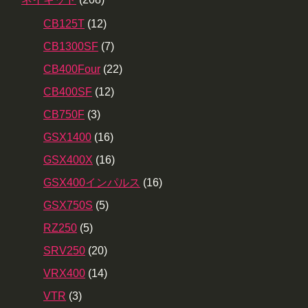
CB125T
(12)
CB1300SF
(7)
CB400Four
(22)
CB400SF
(12)
CB750F
(3)
GSX1400
(16)
GSX400X
(16)
GSX400インパルス
(16)
GSX750S
(5)
RZ250
(5)
SRV250
(20)
VRX400
(14)
VTR
(3)