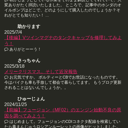
変ありがたく拝読いたしました。 ところで、記事中のホンダのオ
イルポンプはどこで、どのようにして購入したのでしょうか？そ
れがとても知りたい！ ...
助かります
2025/7/4
【後編】Vツインマグナのタンクキャップを修理してみよ
う！
ありがとーーう！
さっちゃん
2025/3/18
メリークリスマス。そして近況報告
お元気ですか。 ボルティーとCBでお世話になったものです。
今はバイクも車も手放して都会で暮らしてます。 もうブログ更新
されることはないんでしょうか。。
ひゅーじょん
2024/11/25
【前編】フュージョン（MF02）のエンジン始動不良の原
因を調べてみよう！
はじめまして。フュージョンのCDIコネクタ配線を検索してい
たら毒まんじゅうロシアンルーレットの画像がヒットしました。