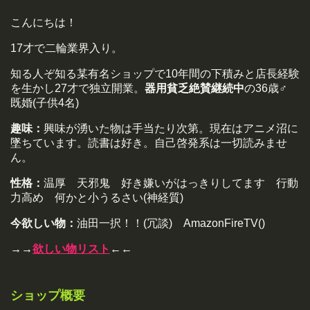
こんにちは！
17才で二輪業界入り。
知る人ぞ知る某有名ショップで10年間の下積みと店長経験
を生かし27才で独立開業。
器用貧乏絶賛継続中
の36歳♂
既婚(子供4名)
趣味：
興味が湧いた物は手当たり次第。現在はアニメ沼に
墜ちています。読書は好き。自己啓発系は一切読みませ
ん。
性格：
温厚 天邪鬼 好き嫌いがはっきりしてます 行動
力高め 何かと小うるさい(神経質)
今欲しい物：
油田一択！！(冗談) AmazonFireTV()
→→
欲しい物リスト
←←
ショップ概要