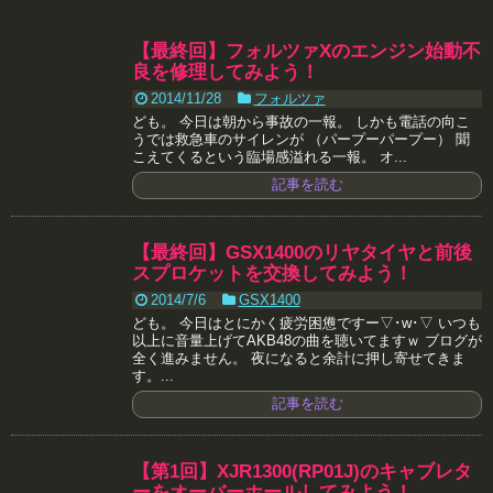
【最終回】フォルツァXのエンジン始動不
良を修理してみよう！
2014/11/28
フォルツァ
ども。 今日は朝から事故の一報。 しかも電話の向こ
うでは救急車のサイレンが （パープーパープー） 聞
こえてくるという臨場感溢れる一報。 オ...
記事を読む
【最終回】GSX1400のリヤタイヤと前後
スプロケットを交換してみよう！
2014/7/6
GSX1400
ども。 今日はとにかく疲労困憊ですー▽･w･▽ いつも
以上に音量上げてAKB48の曲を聴いてますｗ ブログが
全く進みません。 夜になると余計に押し寄せてきま
す。...
記事を読む
【第1回】XJR1300(RP01J)のキャブレタ
ーをオーバーホールしてみよう！