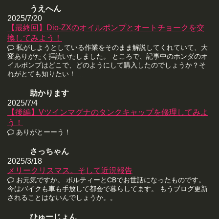
うえへん
2025/7/20
【最終回】Dio-ZXのオイルポンプとオートチョークを交
換してみよう！
私がしようとしている作業をそのまま解説してくれていて、大
変ありがたく拝読いたしました。 ところで、記事中のホンダのオ
イルポンプはどこで、どのようにして購入したのでしょうか？そ
れがとても知りたい！ ...
助かります
2025/7/4
【後編】Vツインマグナのタンクキャップを修理してみよ
う！
ありがとーーう！
さっちゃん
2025/3/18
メリークリスマス。そして近況報告
お元気ですか。 ボルティーとCBでお世話になったものです。
今はバイクも車も手放して都会で暮らしてます。 もうブログ更新
されることはないんでしょうか。。
ひゅーじょん