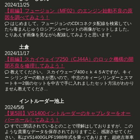
2024/11/25
【前編】フュージョン（MF02）のエンジン始動不良の原
因を調べてみよう！
はじめまして。フュージョンのCDIコネクタ配線を検索してい
たら毒まんじゅうロシアンルーレットの画像がヒットしました。
とりあえず画像を見ながら配線してみようと思います。
土倉
2024/11/17
【前編】スカイウェイブ250（CJ44A）のロック機構の開
閉不良を修理してみよう！
教えてください。 スカイウェーブ400ｃｋ４５Aですが。キィ
ー シリンダーの動きが悪いので。中古のキィーシリンダーとスマ
ートキー2個のセットを中古で手に入れましたセット方法がわかり
ません教えてくださ...
イントルーダー池上
2024/5/6
【第5回】VS1400イントルーダーのキャブレターをオー
バーホールしてみよう！
すでに閉店されているとのことで理解はしておりますが、この
ような貴重なデータを保存されておりますこと、感謝させてくだ
さい。私はVS1400GLPF1988年式を乗ってあります。超絶古単車