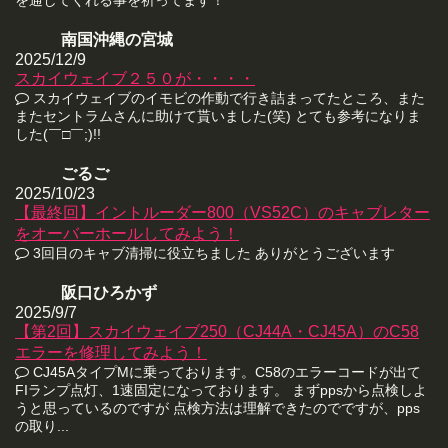
南国沖縄の宮城
2025/12/9
スカイウェイブ２５０が・・・・
スカイウェイブのイモビの作動で行き詰まってたところ、また
またセントラムさんに助けて貰いました(笑) とても参考になりま
した(￣□￣;)!!
ごるご
2025/10/23
【最終回】イントルーダー800（VS52C）のキャブレター
をオーバーホールしてみよう！
3回目のキャブ清掃に役立ちました ありがとうございます
阪口ひろかず
2025/9/7
【第2回】スカイウェイブ250（CJ44A・CJ45A）のC58
エラーを修理してみよう！
CJ45AタイプMに乗っております。C58のエラーコードが出て
FIランプ点灯、1速固定になっております。 まずppsから点検しよ
うと思っているのですが 点検方法は理解できたのでですが、pps
の取り...