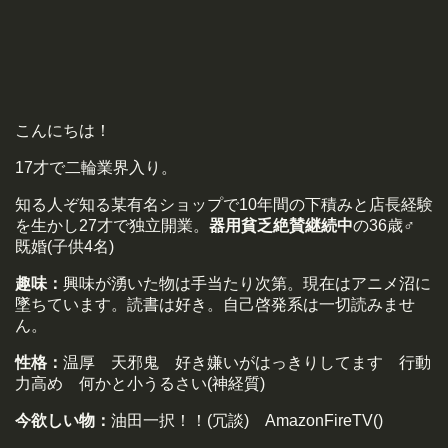
こんにちは！
17才で二輪業界入り。
知る人ぞ知る某有名ショップで10年間の下積みと店長経験
を生かし27才で独立開業。
器用貧乏絶賛継続中
の36歳♂
既婚(子供4名)
趣味：
興味が湧いた物は手当たり次第。現在はアニメ沼に
墜ちています。読書は好き。自己啓発系は一切読みませ
ん。
性格：
温厚 天邪鬼 好き嫌いがはっきりしてます 行動
力高め 何かと小うるさい(神経質)
今欲しい物：
油田一択！！(冗談) AmazonFireTV()