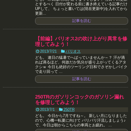
とするべく 日付が変わる前に書き終えている記事だけ
UPして、 ちょっと書いては(現在更新中)を入れてから
更新...
記事を読む
【前編】バリオス2の吹け上がり異常を修
理してみよう！
2013/7/21
バリオス
ども。 連日の猛暑でへばっていませんか～？ 汗が滴
れば滴るほど、何故だか気分が盛り上がってくるアタ
クシｗ 今日も絶好のツーリング日和でさぞかしバイク
で走り回って ...
記事を読む
250TRのガソリンコックのガソリン漏れ
を修理してみよう！
2013/7/1
250TR
ども。 今日から7月ですね～。 新しい月になりました
ので、心機一転夏に向けて バリバリ汗流しましょう♪
で、今日は朝からこちらの車両とお戯れ。 ...