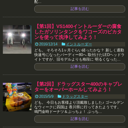
配...
記事を読む
【第1回】VS1400イントルーダーの腐食
したガソリンタンクをワコーズのピカタ
ンを使って洗浄してみよう！
2016/12/14
イントルーダー
ども。 そろそろ1ヶ月ぐらい経ったかな？ 新しく通勤
快速号になったバーディー80へ 取付けたLEDヘッドラ
イトですが、旧モデルよりも格段に 明るくなった...
記事を読む
【第2回】ドラッグスター400のキャブレ
ターをオーバーホールしてみよう！
2015/5/9
ドラッグスター
ども。 今日もお客様より頂戴致しました♪ ゴールデン
なウィークに四国は 香川県に行ってきたようです。
鳴門金時ドーナツ＆ぷっちょ！ ぷっち...
記事を読む