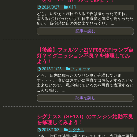
2014/3/27
XJR
ども。 いやぁ～昨日の大阪の夜は凄かったですね。
南大阪だけだったかも？ 日中湿度と気温が高かったた
めか、 帰宅時に店の外に出てびっくり。 ...
記事を読む
【後編】フォルツァZ(MF08)のFIランプ点
灯？イグニッション不良？を修理してみ
よう！
2013/11/23
フォルツァ
ども。 店内に腐ったガソリン臭が充満していま
す・・・。 臭いはさすがに写真ではお伝えすることが
出来ないので、 私が感じているのを写真で表現すると
こんな感じ。 ...
記事を読む
シグナスX（SE12J）のエンジン始動不良
を修理してみよう！
2013/10/3
シグナス
ども。 昨日は時間が遅くなってしまい、当日中の更新